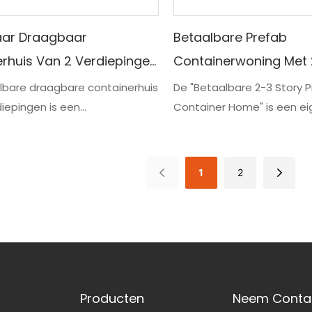
aar Draagbaar
Betaalbare Prefab
rhuis Van 2 Verdiepingen
Containerwoning Met
udig Te Monteren
Verdiepingen: Modern
lbare draagbare containerhuis
De "Betaalbare 2-3 Story 
iepingen is een
Container Home" is een ei
oningen (20/40 Ft)
Budgetvriendelijke W
ectieve oplossing voor
prijsbewuste woonoplossing
ng en biedt eenvoudige
modulaire ontwerp en kos
n draagbaarheid. Deze
constructie biedt het ee
1
2
ngen zijn verkrijgbaar in de
stijlvolle woonruimte tege
f 40 ft, waardoor ze veelzijdig
betaalbare prijs
t zijn voor verschillende
tes
Producten
Neem Conta