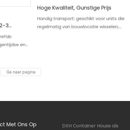
Hoge Kwaliteit, Gunstige Prijs
Handig transport: geschikt voor units die
 2-3
regelmatig van bouwlocatie wisselen;
e,
kan in bulk worden verpakt en in zijn
Prefab
geheel worden gehesen
gentijdse en
oonruimte
. Met zijn
teneffectieve
n moderne en
n een
ct Met Ons Op
DXH Container House als