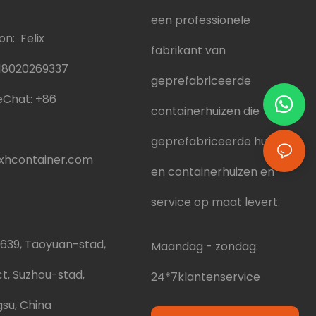
een professionele
n: Felix
fabrikant van
18020269337
geprefabriceerde
Chat:
+86
containerhuizen die
geprefabriceerde huizen
hcontainer.com
en containerhuizen en
service op maat levert.
 639, Taoyuan-stad,
Maandag - zondag:
ct, Suzhou-stad,
24*7klantenservice
gsu, China