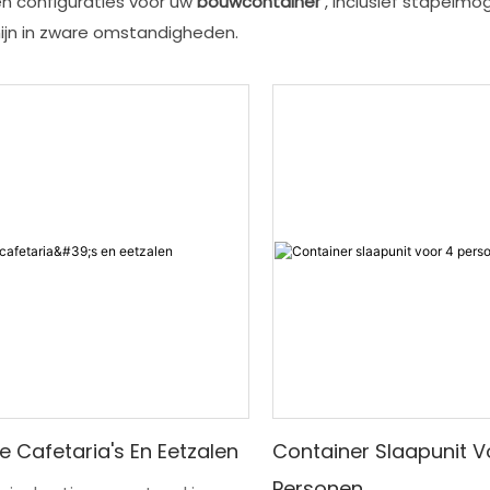
n configuraties voor uw
bouwcontainer
, inclusief stapelmo
ijn in zware omstandigheden.
e Cafetaria's En Eetzalen
Container Slaapunit V
Personen