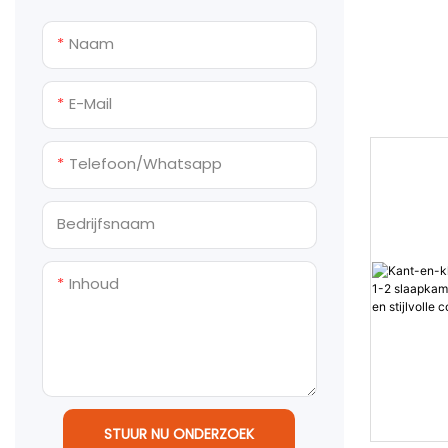
een kruis-
Prefabricage toilet- en
een veelzi
eetzones,
douche-units
Naam
accommoda
вспомогате
waardoor 
E-Mail
mogelijk 
efficiënte
Telefoon/whatsapp
construct
verzinkte
Bedrijfsnaam
met gekle
wandbekle
metalen z
Inhoud
betonblok
STUUR NU ONDERZOEK