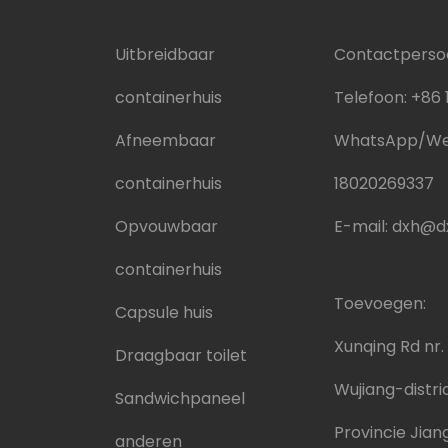
Uitbreidbaar
Contactpersoo
containerhuis
Telefoon:
+86 
Afneembaar
WhatsApp/We
containerhuis
18020269337
Opvouwbaar
E-mail:
dxh@dx
containerhuis
Toevoegen:
Capsule huis
Xunqing Rd nr.
Draagbaar toilet
Wujiang-distri
Sandwichpaneel
Provincie Jian
anderen