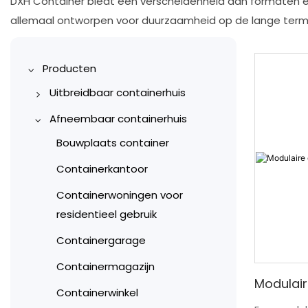
DXH Container biedt een verscheidenheid aan formaten e
allemaal ontworpen voor duurzaamheid op de lange term
Producten
Uitbreidbaar containerhuis
10ft uitbreidbaar
Afneembaar containerhuis
containerhuis
Bouwplaats container
20ft uitbreidbaar
Containerkantoor
containerhuis
Containerwoningen voor
30ft uitbreidbaar
residentieel gebruik
containerhuis
Containergarage
40ft uitbreidbaar
Containermagazijn
containerhuis
Modulair
Containerwinkel