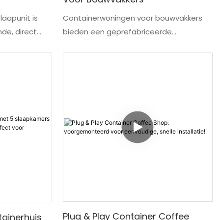
laapunit is
Containerwoningen voor bouwvakkers
nde, direct
bieden een geprefabriceerde
plossing,
huisvestingsoplossing voor
tsen,
grootschalige bouwprojecten waar
rkterreinen,
tijdelijke accommodatie voor
elijke
werknemers nodig is. Deze ISO-
 container
gecertificeerde modulaire
 een stalen
wooneenheden maken snelle inzet,
den en
kostenbesparing en flexibele
duurzame,
configuraties mogelijk voor
ele
bouwplaatsen wereldwijd. Deze
emers. In
containerwoningen zijn ontworpen voor
ele
schaalbaarheid en kunnen tot drie
, wordt elke
verdiepingen hoog worden gestapeld of
horizontaal worden geplaatst om
Plug & Play Container Coffee
ainerhuis