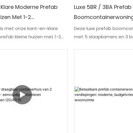
-Klare Moderne Prefab
Luxe 5BR / 3BA Prefab
uizen Met 1-2
Boomcontainerwonin
mers & 1 Badkamer:
Meerdere Verdiepinge
is met onze kant-en-klare
Deze luxe prefab boomco
refab kleine huizen met 1-2
met 5 slaapkamers en 3 
, Handige En Stijlvolle
Meerdere Bewoning
rs en 1 badkamer. Deze
biedt een uitzonderlijke w
ers
handige en stijlvolle
voor meerdere bewoners. M
 zijn de perfecte oplossing
ontwerp en moderne voorz
p zoek is naar een
dit huis een voortreffelijke
ische en eigentijdse
elegantie en duurzaam le
te