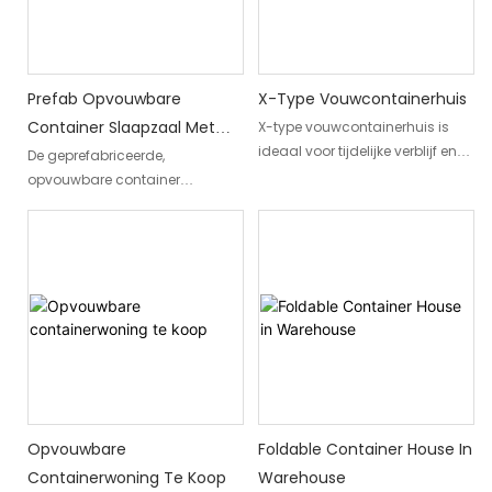
Prefab Opvouwbare
X-Type Vouwcontainerhuis
Container Slaapzaal Met
X-type vouwcontainerhuis is
ideaal voor tijdelijke verblijf en
Eigen Badkamer
De geprefabriceerde,
noodopvang. Het kan binnen
opvouwbare container
enkele minuten in een complete
slaapzaal met eigen badkamer
structuur worden afgevouwen,
is een modulaire, in de fabriek
waardoor het zeer handig is
vervaardigde
voor snelle projecten of tijdelijke
huisvestingsoplossing,
behoeften, zodat u snel kunt
ontworpen voor bouwplaatsen,
bouwen en verhuizen
afgelegen projecten en andere
tijdelijke
accommodatiebehoeften. De
slaapzaal is gebouwd voor
snelle inzet, compact transport
en betrouwbaar gebruik op
Opvouwbare
Foldable Container House In
locatie. Deze opvouwbare
Containerwoning Te Koop
Warehouse