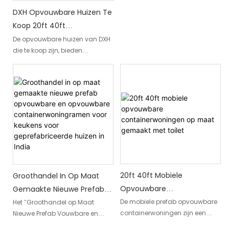
geavanceerd railsysteem, dat
DXH Opvouwbare Huizen Te
met eenvoudige bediening een
Koop 20ft 40ft
soepele en stabiele taillevouwen
Opvouwbare
De opvouwbare huizen van DXH
kan realiseren, en het vouwen en
die te koop zijn, bieden
uitvouwen gemakkelijk kan
Containerhuizen Aangepast
aanpasbare 20ft en 40ft
voltooien zonder ingewikkeld
Met Toilet
containerhuizen die
gereedschap
opvouwbaar zijn voor
eenvoudig transport en
montage. Deze woningen zijn
voorzien van een toilet en zijn
een veelzijdige oplossing voor
tijdelijke of permanente
woonruimtes
20ft 40ft Mobiele
Groothandel In Op Maat
Opvouwbare
Gemaakte Nieuwe Prefab
Containerwoningen Op
Opvouwbare En
De mobiele prefab opvouwbare
Het "Groothandel op Maat
containerwoningen zijn een
Nieuwe Prefab Vouwbare en
Maat Gemaakt Met Toilet
Opvouwbare
revolutionaire
Opvouwbare Container Huis
Containerwoningramen