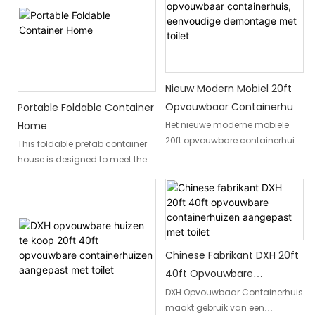
kosteneffectieve en snelle
residences, or pop-up offices,
noodhuisvesting. Of het nu
combining portability with
gaat om tijdelijke huisvesting,
durability. Their unique foldable
kantoorruimte of andere
design allows for compact
noodhuisvestingsbehoeften, de
storage and easy
Nieuw Modern Mobiel 20ft
opvouwbare containers van
transportation, enabling them
DXH kunnen effectief aan een
to be quickly unfolded into fully
Opvouwbaar Containerhuis,
Portable Foldable Container
verscheidenheid aan behoeften
functional living spaces
Eenvoudige Demontage
Home
Het nieuwe moderne mobiele
voldoen
20ft opvouwbare containerhuis
Met Toilet
This foldable prefab container
is eenvoudig te demonteren en
house is designed to meet the
beschikt over een toilet voor
diverse needs of modern
extra gemak. Deze compacte
lifestyles. Whether you're
en veelzijdige woonruimte is
seeking a cozy farmhouse
perfect voor wie op zoek is naar
retreat, a temporary dormitory,
een draagbare en efficiënte
or a customizable living space,
woonoplossing
this product offers unparalleled
Chinese Fabrikant DXH 20ft
versatility
40ft Opvouwbare
Containerhuizen Aangepast
DXH Opvouwbaar Containerhuis
maakt gebruik van een
Met Toilet