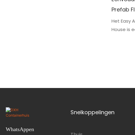
Prefab F
Aanpasb
Het Easy A
House is 
Geïsolee
verplaatsb
isolerend
een comfo
eenvoudig
worden g
Snelkoppelingen
WhatsAppen
Thuis