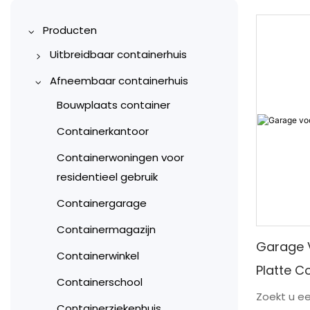
Producten
Uitbreidbaar containerhuis
10ft uitbreidbaar
Afneembaar containerhuis
containerhuis
Bouwplaats container
20ft uitbreidbaar
Containerkantoor
containerhuis
Containerwoningen voor
30ft uitbreidbaar
residentieel gebruik
containerhuis
Containergarage
40ft uitbreidbaar
Containermagazijn
containerhuis
Garage V
Containerwinkel
Platte C
Containerschool
Zoekt u een
Containerziekenhuis