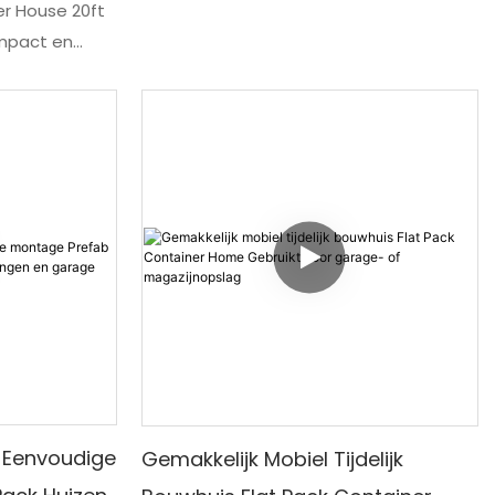
oplossing voor het moderne leven.
r House 20ft
Dankzij de snelle montage en het
ompact en
draagbare ontwerp is het een
t speciaal is
gemakkelijke en handige keuze voor
te dienen.
mensen die op zoek zijn naar een
structuur
aanpasbare en stijlvolle behuizing
 duurzame
n van
ttingen
 Eenvoudige
Gemakkelijk Mobiel Tijdelijk