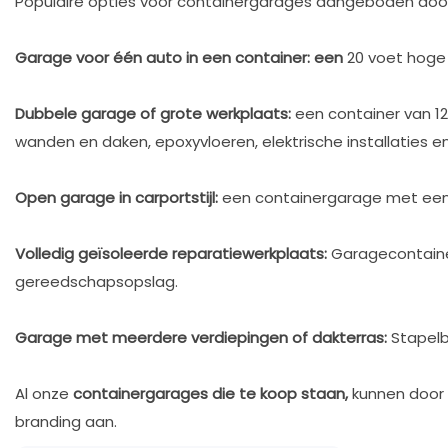
Populaire opties voor containergarages aangeboden door
Garage voor één auto in een container: een
20 voet hoge 
Dubbele garage of grote werkplaats:
een container van 1
wanden en daken, epoxyvloeren, elektrische installaties en 
Open garage in carportstijl:
een containergarage met een s
Volledig geïsoleerde reparatiewerkplaats:
Garagecontainer
gereedschapsopslag.
Garage met meerdere verdiepingen of dakterras:
Stapelb
Al onze
containergarages die te koop staan,
kunnen door 
branding aan.