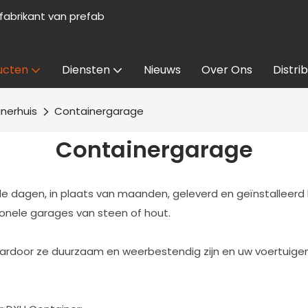
abrikant van prefab
ucten
Diensten
Nieuws
Over Ons
Distri
nerhuis
Containergarage
Containergarage
le dagen, in plaats van maanden, geleverd en geïnstalleer
ionele garages van steen of hout.
ardoor ze duurzaam en weerbestendig zijn en uw voertuige