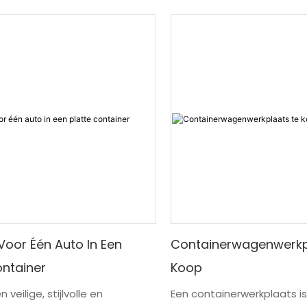
oor Één Auto In Een
Containerwagenwerkp
ontainer
Koop
 veilige, stijlvolle en
Een containerwerkplaats i