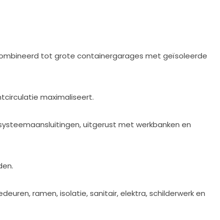
combineerd tot grote containergarages met geïsoleerde
circulatie maximaliseert.
systeemaansluitingen, uitgerust met werkbanken en
den.
n, ramen, isolatie, sanitair, elektra, schilderwerk en