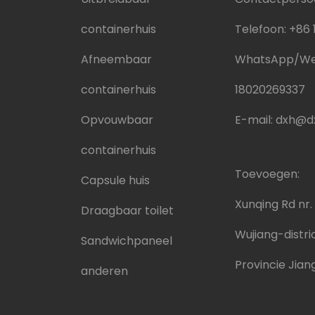
containerhuis
Telefoon:
+86 
Afneembaar
WhatsApp/We
containerhuis
18020269337
Opvouwbaar
E-mail:
dxh@dx
containerhuis
Toevoegen:
Capsule huis
Xunqing Rd nr.
Draagbaar toilet
Wujiang-distri
Sandwichpaneel
Provincie Jian
anderen