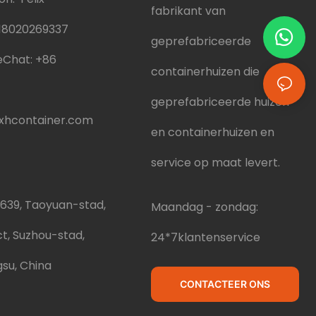
fabrikant van
18020269337
geprefabriceerde
Chat:
+86
containerhuizen die
geprefabriceerde huizen
hcontainer.com
en containerhuizen en
service op maat levert.
 639, Taoyuan-stad,
Maandag - zondag:
ct, Suzhou-stad,
24*7klantenservice
gsu, China
CONTACTEER ONS