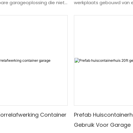
bare garageoplossing die niet
werkplaats gebouwd van 
st als een permanente
hergebruikte container en
e? De Single Car Flat Pack
duurzame, kosteneffectie
Garage biedt industriële,
aanpasbare werkruimte. 
ndige bescherming voor uw
werkplaatsen kunnen word
r of dure apparatuur. In
voor diverse hobby's, zowel
ing tot traditionele houten of
zakelijk, met opties voor 
metalen schuren, is deze
isolatie, elektrische installa
 stalen garage gebouwd
werkbanken, ramen en vent
zelfde structurele normen als
Containerwerkplaatsen zij
. Het thermisch verzinkte
duurzaam en praktisch alt
 geïsoleerde
traditionele loodsen of ga
ragende wandpanelen en de
et brede doorgang maken het
orrelafwerking Container
Prefab Huiscontainerh
duurzame garagekit voor één
Gebruik Voor Garage
n klasse. Of u nu een