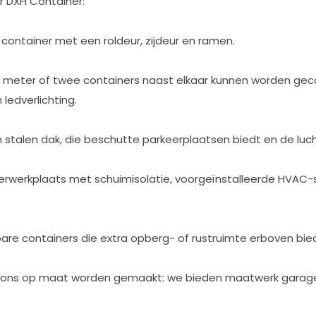
 DXH Container:
container met een roldeur, zijdeur en ramen.
2 meter of twee containers naast elkaar kunnen worden ge
ledverlichting.
talen dak, die beschutte parkeerplaatsen biedt en de lucht
werkplaats met schuimisolatie, voorgeïnstalleerde HVAC-
are containers die extra opberg- of rustruimte erboven bie
ons op maat worden gemaakt: we bieden maatwerk garagedeure