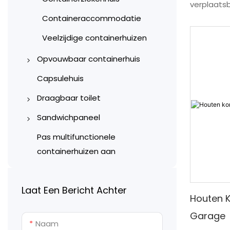
verplaats
Containeraccommodatie
zoveel ko
constructi
Veelzijdige containerhuizen
Container 
Opvouwbaar containerhuis
weerbeste
auto, moto
X-type opvouwbare
Capsulehuis
tegenstell
containerhuizen
Draagbaar toilet
zelfbouw 
Z-type opvouwbare
Verplaatsbare toiletten van
Sandwichpaneel
modulaire
containerhuizen
gekleurd staal
volgens de
Machinaal vervaardigde
Pas multifunctionele
containers
Containertoiletten en -
sandwichpanelen
containerhuizen aan
frame, de
badkamers
Handgemaakte
brandvert
Plastic mobiele toiletten
sandwichpanelen
Laat Een Bericht Achter
roldeur m
Houten K
Prefabricage toilet- en
de meest 
Garage
douche-units
auto in zij
Naam