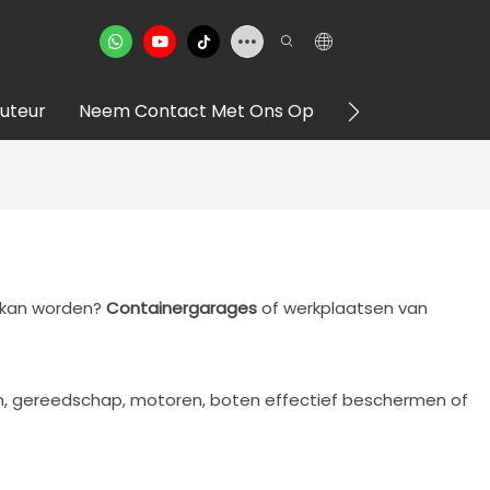
buteur
Neem Contact Met Ons Op
VR -showroom
d kan worden?
Containergarages
of werkplaatsen van
n, gereedschap, motoren, boten effectief beschermen of