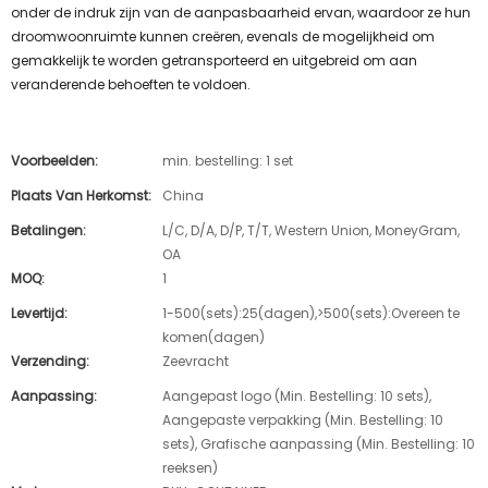
onder de indruk zijn van de aanpasbaarheid ervan, waardoor ze hun
droomwoonruimte kunnen creëren, evenals de mogelijkheid om
gemakkelijk te worden getransporteerd en uitgebreid om aan
veranderende behoeften te voldoen.
Voorbeelden:
min. bestelling: 1 set
Plaats Van Herkomst:
China
Betalingen:
L/C, D/A, D/P, T/T, Western Union, MoneyGram,
OA
MOQ:
1
Levertijd:
1-500(sets):25(dagen),>500(sets):Overeen te
komen(dagen)
Verzending:
Zeevracht
Aanpassing:
Aangepast logo (Min. Bestelling: 10 sets),
Aangepaste verpakking (Min. Bestelling: 10
sets), Grafische aanpassing (Min. Bestelling: 10
reeksen)