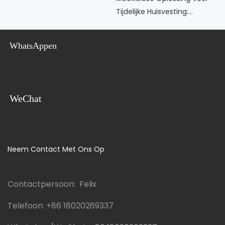
Bouwplaatskamp
Tijdelijke Huisvesting:
Aanpasbare, Modulaire
Prefabwoning Voor
WhatsAppen
Bouwplaatsen
WeChat
Neem Contact Met Ons Op
Contactpersoon: Felix
Telefoon:
+86 18020269337