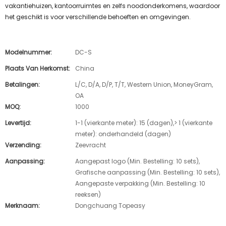
vakantiehuizen, kantoorruimtes en zelfs noodonderkomens, waardoor
het geschikt is voor verschillende behoeften en omgevingen.
Modelnummer:
DC-S
Plaats Van Herkomst:
China
Betalingen:
L/C, D/A, D/P, T/T, Western Union, MoneyGram,
OA
MOQ:
1000
Levertijd:
1-1 (vierkante meter): 15 (dagen),> 1 (vierkante
meter): onderhandeld (dagen)
Verzending:
Zeevracht
Aanpassing:
Aangepast logo (Min. Bestelling: 10 sets),
Grafische aanpassing (Min. Bestelling: 10 sets),
Aangepaste verpakking (Min. Bestelling: 10
reeksen)
Merknaam:
Dongchuang Topeasy