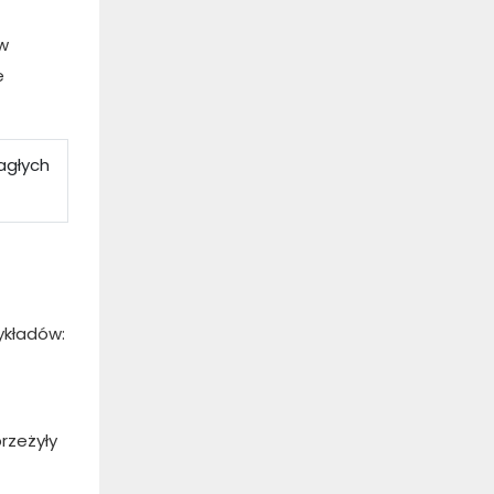
w
e
ykładów:
rzeżyły