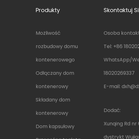
Produkty
Skontaktuj S
Możliwość
Osoba kontakt
rozbudowy domu
Tel:
+86 18020
kontenerowego
WhatsApp/W
Odłączany dom
18020269337
kontenerowy
E-mail:
dxh@dx
Składany dom
Dodać:
kontenerowy
Xunqing Rd nr 
Dom kapsułowy
dystrykt Wujia