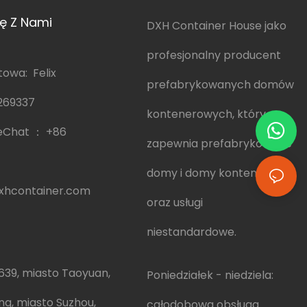
ię Z Nami
DXH Container House jako
profesjonalny producent
owa: Felix
prefabrykowanych domów
269337
kontenerowych, który
eChat ：
+86
zapewnia prefabrykowane
domy i domy kontenerowe
hcontainer.com
oraz usługi
niestandardowe.
639, miasto Taoyuan,
Poniedziałek - niedziela:
ng, miasto Suzhou,
całodobowa obsługa