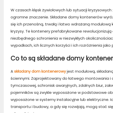
W czasach klęsk żywiołowych lub sytuacji kryzysowyc
ogromne znaczenie. Składane domy kontenerów wyróżni
się ich przenośną, trwałą i łatwo wdrażaną modułow
kryzysy. Te kontenery prefabrykowane rewolucjonizu
niezbędnego schronienia w niezwykłych okolicznościa
wypadkach, ich licznych korzyści i ich rozróżnienia j
Co to są składane domy kontene
A
składany dom kontenerowy
jest modułową, składaną
ściennymi. Zaprojektowany do łatwego montowania i
tymczasowej, schronisk awaryjnych, zdalnych biur, za
pojemników są zwykle wyposażone w podstawowe obiekty
wyposażone w systemy instalacyjne lub elektryczne. Ic
transportu i budowy, a gdy się rozwijają, mogą stać