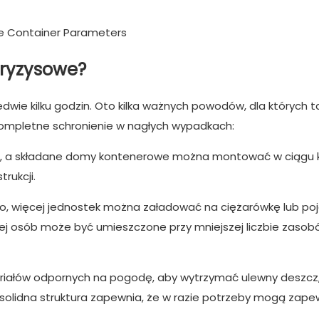
kryzysowe?
ie kilku godzin. Oto kilka ważnych powodów, dla których t
mpletne schronienie w nagłych wypadkach:
, a składane domy kontenerowe można montować w ciągu k
rukcji.
ko, więcej jednostek można załadować na ciężarówkę lub po
ęcej osób może być umieszczone przy mniejszej liczbie zaso
riałów odpornych na pogodę, aby wytrzymać ulewny deszcz, 
h solidna struktura zapewnia, że ​​w razie potrzeby mogą zape