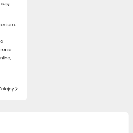
niają
zeniem.
 o
tronie
nline,
Kolejny