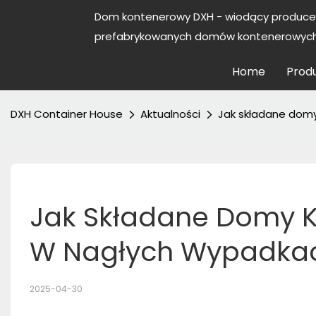
Dom kontenerowy DXH - wiodący produce
prefabrykowanych domów kontenerowych 
Home
Prod
DXH Container House
Aktualności
Jak składane dom
Jak Składane Domy K
W Nagłych Wypadka
2025-04-30