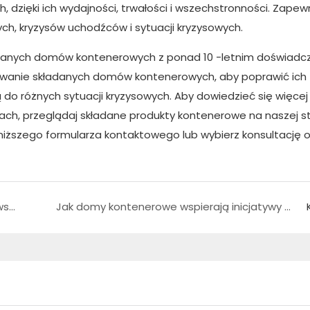
, dzięki ich wydajności, trwałości i wszechstronności. Zapew
ch, kryzysów uchodźców i sytuacji kryzysowych.
wanych domów kontenerowych z ponad 10 -letnim doświadc
towanie składanych domów kontenerowych, aby poprawić ich
do różnych sytuacji kryzysowych. Aby dowiedzieć się więcej
ach, przeglądaj składane produkty kontenerowe na naszej s
poniższego formularza kontaktowego lub wybierz konsultację o
Modułowy budynek biurowy z kontenerów dla współczesnych firm
Jak domy kontenerowe wspierają inicjatywy mieszkalnictwa socjalnego