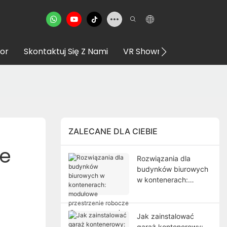
or
Skontaktuj Się Z Nami
VR Showroom
ZALECANE DLA CIEBIE
e 
Rozwiązania dla
budynków biurowych
w kontenerach:
modułowe
przestrzenie robocze
dla nowoczesnych
Jak zainstalować
projektów
garaż kontenerowy: