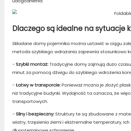
udogodnienia.
Dlaczego są idealne na sytuacje 
Składane domy pojemnika można ustawić w ciągu zaledw
metoda szybkiego wdrażania zapewnia stosunkowo ko
-
Szybki montaż:
Tradycyjne domy zajmują dużo czasu
minut za pomocą dźwigu do szybkiego wdrożenia konst
-
Łatwy w transporcie:
Ponieważ można je złożyć płas
niż tradycyjne budynki. Wydajność ta oznacza, że ​​wi
transportowych.
-
Silny i bezpieczny:
Struktury te są zbudowane z mate
wiatry, trzęsienia ziemi i ekstremalne temperatury. Ic
długoterminowe schronienie.