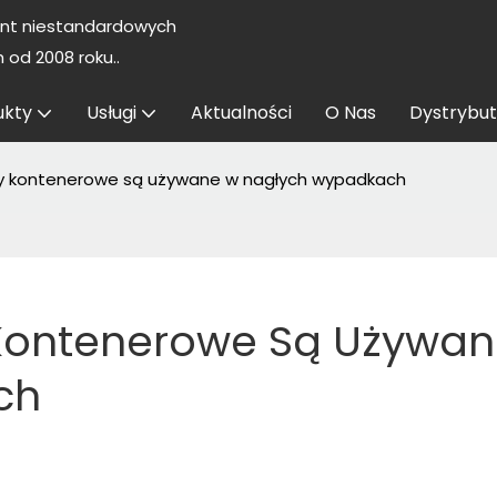
nt niestandardowych
od 2008 roku..
ukty
Usługi
Aktualności
O Nas
Dystrybut
y kontenerowe są używane w nagłych wypadkach
ontenerowe Są Używan
ch