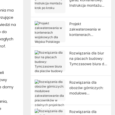
Instrukcja montażu
enia ma
krok po kroku
yzujące
Projekt
iedzi na
zakwaterowania w
p do
kontenerach
nagłych
wojskowych dla
Wojska Polskiego
rof.
Rozwiązania dla biur
na placach budowy:
Tymczasowe biura dla
placów budowy
li
dowy
Rozwiązania dla
Te domy
obozów górniczych:
modułowe
zakwaterowanie dla
nia,
pracowników w
e
zdalnych projektach
Rozwiązania dla
górniczych