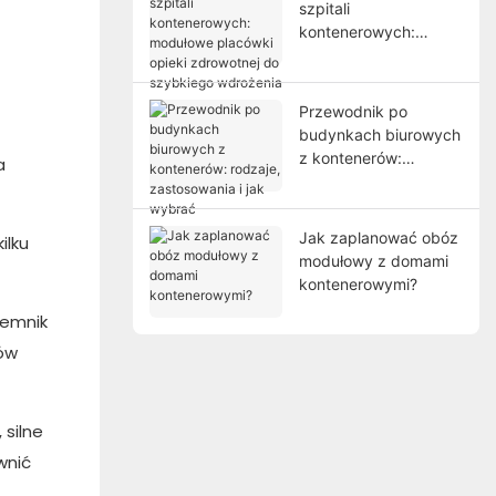
szpitali
kontenerowych:
modułowe placówki
opieki zdrowotnej do
szybkiego wdrożenia
Przewodnik po
budynkach biurowych
z kontenerów:
a
rodzaje, zastosowania
i jak wybrać
Jak zaplanować obóz
ilku
modułowy z domami
kontenerowymi?
jemnik
bów
silne
wnić