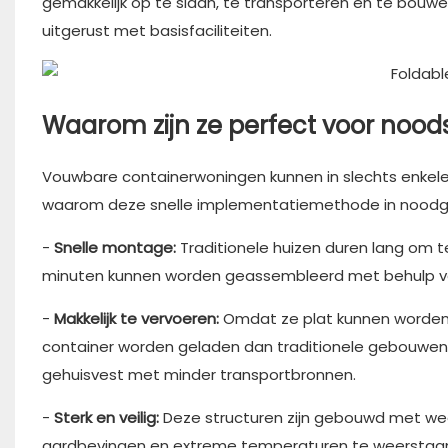
gemakkelijk op te slaan, te transporteren en te bou
uitgerust met basisfaciliteiten.
Waarom zijn ze perfect voor noods
Vouwbare containerwoningen kunnen in slechts enkele u
waarom deze snelle implementatiemethode in noodgeva
-
Snelle montage:
Traditionele huizen duren lang om 
minuten kunnen worden geassembleerd met behulp va
-
Makkelijk te vervoeren:
Omdat ze plat kunnen worde
container worden geladen dan traditionele gebouwen
gehuisvest met minder transportbronnen.
-
Sterk en veilig:
Deze structuren zijn gebouwd met we
aardbevingen en extreme temperaturen te weerstaan. 