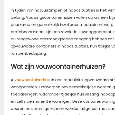
In tijden van natuurrampen of noodsituaties is het v
belang. Vouwingscontainerhuizen vallen op als een bi
duurzame en gemakkelijk inzetbaar modulair ontwerp, 
prefabcontainers zijn een revolutie teweeggebracht i
buitengewone omstandigheden toegang hebben tot d
opvouwbare containers in noodsituaties, hun talrijke 
rampenbestrijding.
Wat zijn vouwcontainerhuizen?
A
vouwcontainerhuis
is een modulaire, opvouwbare s
wandpanelen. Ontworpen om gemakkelijk te worden ge
toepassingen, waaronder tijdelijke huisvesting, noo
en zelfs permanente woningen. Deze containerwoningen 
deuren en sommige kunnen worden uitgerust met sani