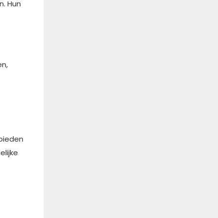
n. Hun
en,
 bieden
lijke