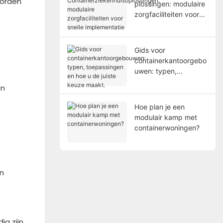
worden
plossingen: modulaire
zorgfaciliteiten voor
snelle implementatie
Gids voor
containerkantoorgebo
uwen: typen,
toepassingen en hoe u
en
de juiste keuze maakt.
Hoe plan je een
modulair kamp met
e
containerwoningen?
f
n
g zijn