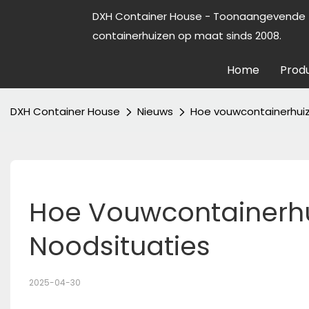
DXH Container House - Toonaangevende f
containerhuizen op maat sinds 2008.
Home
Prod
DXH Container House
Nieuws
Hoe vouwcontainerhuiz
Hoe Vouwcontainerhui
Noodsituaties
2025-04-30