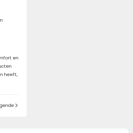
en
mfort en
ucten
n heeft,
lgende