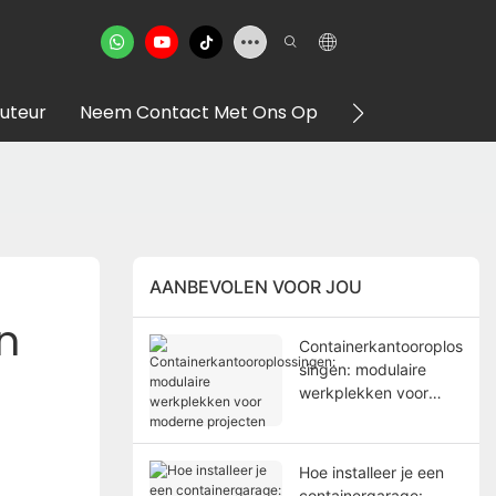
buteur
Neem Contact Met Ons Op
VR -showroom
AANBEVOLEN VOOR JOU
 
Containerkantooroplos
singen: modulaire
werkplekken voor
moderne projecten
Hoe installeer je een
containergarage: