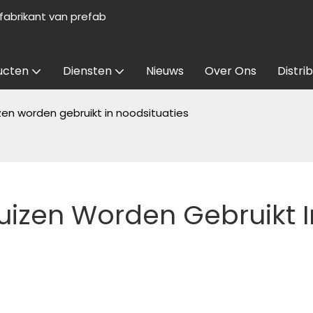
abrikant van prefab
ucten
Diensten
Nieuws
Over Ons
Distri
en worden gebruikt in noodsituaties
zen Worden Gebruikt In