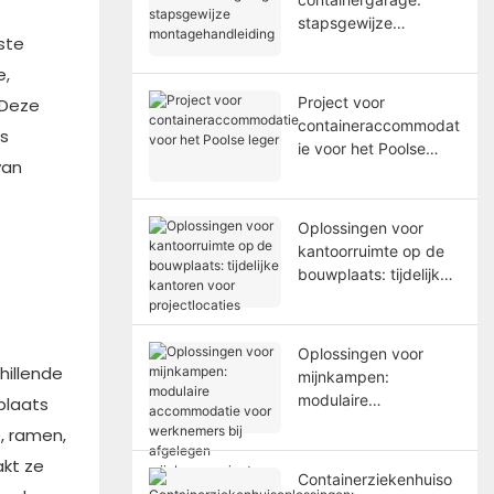
stapsgewijze
ste
montagehandleiding
e,
Project voor
 Deze
containeraccommodat
ns
ie voor het Poolse
van
leger
Oplossingen voor
kantoorruimte op de
bouwplaats: tijdelijke
kantoren voor
projectlocaties
Oplossingen voor
hillende
mijnkampen:
modulaire
plaats
accommodatie voor
, ramen,
werknemers bij
kt ze
afgelegen
Containerziekenhuiso
mijnbouwprojecten