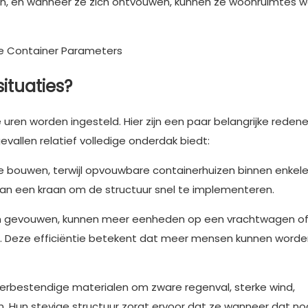
wen, en wanneer ze zich ontvouwen, kunnen ze woonruimtes 
ituaties?
ren worden ingesteld. Hier zijn een paar belangrijke reden
llen relatief volledige onderdak biedt:
te bouwen, terwijl opvouwbare containerhuizen binnen enkel
n een kraan om de structuur snel te implementeren.
n gevouwen, kunnen meer eenheden op een vrachtwagen o
. Deze efficiëntie betekent dat meer mensen kunnen worde
erbestendige materialen om zware regenval, sterke wind,
Hun stevige structuur zorgt ervoor dat ze wanneer dat nodi