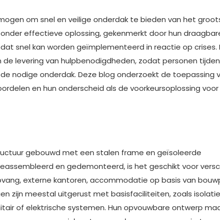
ermogen om snel en veilige onderdak te bieden van het groot
jzonder effectieve oplossing, gekenmerkt door hun draagbar
dat snel kan worden geïmplementeerd in reactie op crises.
n de levering van hulpbenodigdheden, zodat personen tijde
e nodige onderdak. Deze blog onderzoekt de toepassing 
voordelen en hun onderscheid als de voorkeursoplossing voor
tructuur gebouwd met een stalen frame en geïsoleerde
assembleerd en gedemonteerd, is het geschikt voor versc
dopvang, externe kantoren, accommodatie op basis van bouw
zijn meestal uitgerust met basisfaciliteiten, zoals isolatie
tair of elektrische systemen. Hun opvouwbare ontwerp maa