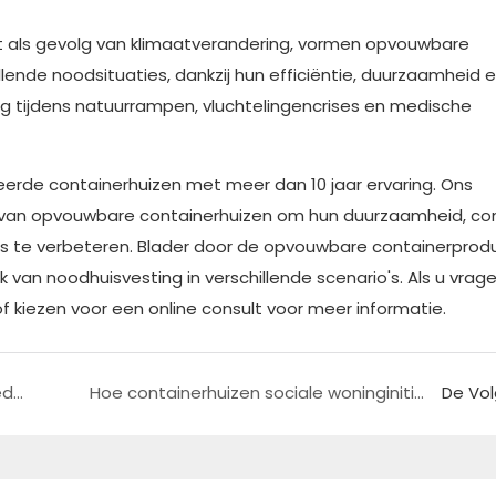
als gevolg van klimaatverandering, vormen opvouwbare
lende noodsituaties, dankzij hun efficiëntie, duurzaamheid 
ing tijdens natuurrampen, vluchtelingencrises en medische
ceerde containerhuizen met meer dan 10 jaar ervaring. Ons
 van opvouwbare containerhuizen om hun duurzaamheid, co
s te verbeteren. Blader door de opvouwbare containerprod
van noodhuisvesting in verschillende scenario's. Als u vrage
 kiezen voor een online consult voor meer informatie.
Een modulair containerkantoorgebouw voor hedendaagse bedrijven
Hoe containerhuizen sociale woninginitiatieven ondersteunen
De Vo