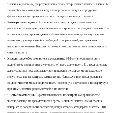
значение в условиях, где регулирование температуры имеет важное значение. К
таким объектам относятся заводы по переработке пищевых продуктов,
фармацевтические производственные площадки и склады хранения.
Коммерческие здания:
Розничные магазины, склады и логистические
распределительные центры выигрывают от строительства сэндвич-панелей. Это
позволяет проектировать здания с большими пролетами, делая внутреннюю
планировку универсальной и свободной от ограничений, накладываемых
несущими колоннами. Быстрая установка помогает сократить сроки проекта и
снизить затраты.
Холодильное оборудование и охлаждение:
Эффективность изоляции в
полной мере проявляется в холодильной промышленности. Его изоляционные
характеристики предотвращают возникновение тепловых мостов, которые
могут повлиять на контроль температуры. Используя теплоизолированные
сэндвич-панели, можно поддерживать постоянную внутреннюю температуру и
при этом минимизировать потребление энергии.
Чистые помещения:
В фармацевтическом и электронном производстве
чистые помещения требуют чистой среды. Сэндвич-панели имеют гладкие,
непористые поверхности, соответствующие строгим стандартам чистоты. Эти
панели обеспечивают прочность конструкции и эффективно предотвращают