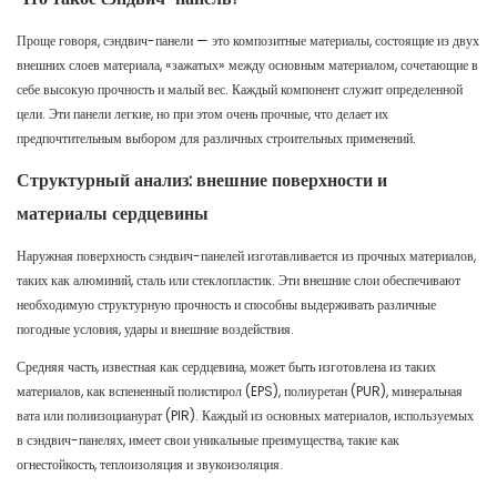
Проще говоря, сэндвич-панели — это композитные материалы, состоящие из двух
внешних слоев материала, «зажатых» между основным материалом, сочетающие в
себе высокую прочность и малый вес. Каждый компонент служит определенной
цели. Эти панели легкие, но при этом очень прочные, что делает их
предпочтительным выбором для различных строительных применений.
Структурный анализ: внешние поверхности и
материалы сердцевины
Наружная поверхность сэндвич-панелей изготавливается из прочных материалов,
таких как алюминий, сталь или стеклопластик. Эти внешние слои обеспечивают
необходимую структурную прочность и способны выдерживать различные
погодные условия, удары и внешние воздействия.
Средняя часть, известная как сердцевина, может быть изготовлена из таких
материалов, как вспененный полистирол (EPS), полиуретан (PUR), минеральная
вата или полиизоцианурат (PIR). Каждый из основных материалов, используемых
в сэндвич-панелях, имеет свои уникальные преимущества, такие как
огнестойкость, теплоизоляция и звукоизоляция.