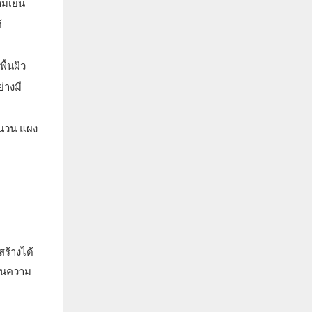
มเย็น
้
ื้นผิว
่างมี
ฉนวน แผง
สร้างได้
สานความ