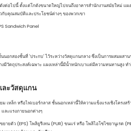
ลดังต่อไปนี้ ตั้งแต่โกดังขนาดใหญ่ไปจนถึงอาคารสำนักงานสมัยใหม่ แผ
่ยวกับคุณสมบัติและประโยชน์ต่างๆ ของพวกเขา
้นนอกสองชั้นที่ 'ประกบ' ไว้ระหว่างวัสดุแกนกลาง ซึ่งเป็นการผสมผสาน
มีวัตถุประสงค์เฉพาะ แผงเหล่านี้มีน้ำหนักเบาแต่มีความทนทานสูง ทำใ
กและวัสดุแกน
ยม เหล็ก หรือไฟเบอร์กลาส ชั้นนอกเหล่านี้ให้ความแข็งแรงเชิงโครงสร้า
ก และแรงภายนอกต่างๆ
ขยายตัว (EPS) โพลิยูรีเทน (PUR) ขนแร่ หรือ โพลิไอโซไซยานูเรต (PIR