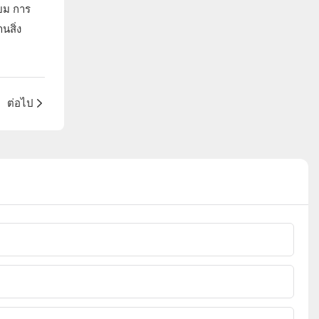
่ยม การ
นสิ่ง
ต่อไป