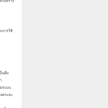
่ก่อสร้าง
ับการใช้
็นสิ่ง
า
ถออกแบบ
วยลดระยะ