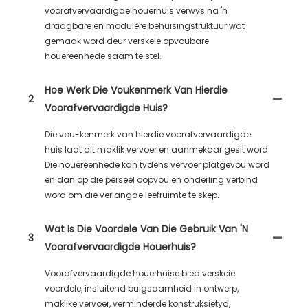
voorafvervaardigde houerhuis verwys na 'n
draagbare en modulêre behuisingstruktuur wat
gemaak word deur verskeie opvoubare
houereenhede saam te stel.
Hoe Werk Die Voukenmerk Van Hierdie
2
Voorafvervaardigde Huis?
Die vou-kenmerk van hierdie voorafvervaardigde
huis laat dit maklik vervoer en aanmekaar gesit word.
Die houereenhede kan tydens vervoer platgevou word
en dan op die perseel oopvou en onderling verbind
word om die verlangde leefruimte te skep.
Wat Is Die Voordele Van Die Gebruik Van 'n
3
Voorafvervaardigde Houerhuis?
Voorafvervaardigde houerhuise bied verskeie
voordele, insluitend buigsaamheid in ontwerp,
maklike vervoer, verminderde konstruksietyd,