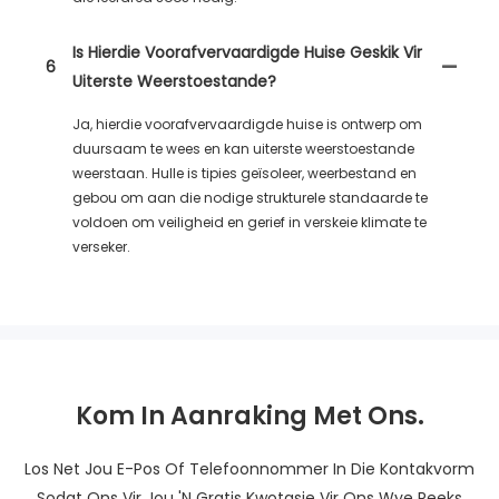
Is Hierdie Voorafvervaardigde Huise Geskik Vir
6
Uiterste Weerstoestande?
Ja, hierdie voorafvervaardigde huise is ontwerp om
duursaam te wees en kan uiterste weerstoestande
weerstaan. Hulle is tipies geïsoleer, weerbestand en
gebou om aan die nodige strukturele standaarde te
voldoen om veiligheid en gerief in verskeie klimate te
verseker.
Kom In Aanraking Met Ons.
Los Net Jou E-Pos Of Telefoonnommer In Die Kontakvorm
Sodat Ons Vir Jou 'n Gratis Kwotasie Vir Ons Wye Reeks