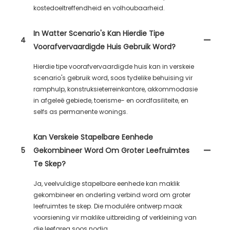
kostedoeltreffendheid en volhoubaarheid.
In Watter Scenario's Kan Hierdie Tipe
4
Voorafvervaardigde Huis Gebruik Word?
Hierdie tipe voorafvervaardigde huis kan in verskeie
scenario's gebruik word, soos tydelike behuising vir
ramphulp, konstruksieterreinkantore, akkommodasie
in afgeleë gebiede, toerisme- en oordfasiliteite, en
selfs as permanente wonings.
Kan Verskeie Stapelbare Eenhede
5
Gekombineer Word Om Groter Leefruimtes
Te Skep?
Ja, veelvuldige stapelbare eenhede kan maklik
gekombineer en onderling verbind word om groter
leefruimtes te skep. Die modulêre ontwerp maak
voorsiening vir maklike uitbreiding of verkleining van
die leefarea soos nodig.