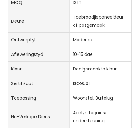
MOQ
1SET
Toebroodjiepaneeldeur
Deure
of pasgemaak
Ontwerptyl
Moderne
Afleweringstyd
10-15 dae
Kleur
Doelgemaakte kleur
Sertifikaat
ISO9001
Toepassing
Woonstel, Buitelug
Aanlyn tegniese
Na-Verkope Diens
ondersteuning