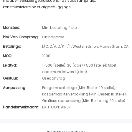
maak vir verskeie gebruikscenario's soos ramphulp,
konstruksieterreine of afgeleë liggings.
Monsters:
Min. bestelling: 1 stel
Plek Van Oorsprong:
ChinaName
Betalings:
L/C, D/A, D/P, T/T, Western Union, MoneyGram, OA
MOQ:
1000
Leidtyd:
1-500 (stelle): 30 (dae),> 500 (stelle): Moet
onderhandel word (dae)
Gestuur:
Oseaanvrag
Aanpassing:
Pasgemaakte logo (Min. Bestel: 10 stelle),
Pasgemaakte verpakking (Min. Bestel: 10 stelle),
Grafiese aanpassing (Min. Bestelling: 10 stelle)
Handelsmerknaam:
DXH-CONTAINER