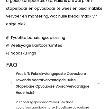
afgeleë kampeerplekke. Hulle is ontwerp om
stapelbaar en opvoubaar te wees en bied maklike
vervoer en montering, wat hulle ideaal maak vir
enige plek.
◎ Tydelike behuisingsoplossing
◎ Veelsydige kantoorruimtes
◎ Noodskuilings
FAQ
Wat Is 'n Fabriek-Aangepaste Opvoubare
Lewende Voorafvervaardigde Huise
1
Stapelbare Opvoubare Voorafvervaardigde
Houerhuis?
'n Fabrieksgepasmaakte vou-lewende
voorafvervaardigde huise Stapelbare opvoubare