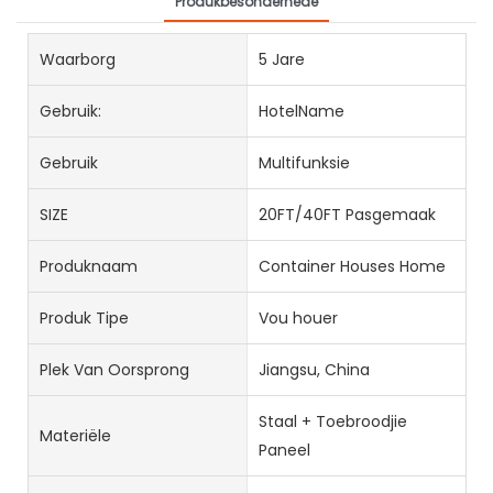
Produkbesonderhede
Waarborg
5 Jare
Gebruik:
HotelName
Gebruik
Multifunksie
SIZE
20FT/40FT Pasgemaak
Produknaam
Container Houses Home
Produk Tipe
Vou houer
Plek Van Oorsprong
Jiangsu, China
Staal + Toebroodjie
Materiële
Paneel