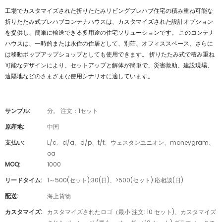
工場でカスタマイズされた折りたたみリビングプレハブ住宅の積み重ね可能な
折りたたみ式プレハブコンテナハウスは、カスタマイズされた設計オプション
を提供し、簡単に輸送できる多用途の住宅ソリューションです。 このコンテナ
ハウスは、一時的または永住の住居として、別荘、オフィススペース、さらに
は移動ポップアップショップとしても使用できます。 折りたたみ式で積み重ね
可能なデザインにより、セットアップと解体が簡単で、災害救助、建設現場、
遠隔地などのさまざまな使用シナリオに適しています。
サンプル:
分。 注文：1セット
原産地:
中国
支払い:
L/c、d/a、d/p、t/t、ウェスタンユニオン、moneygram、
oa
MOQ:
1000
リードタイム:
1～500(セット):30(日)、>500(セット):応相談(日)
配送:
海上貨物
カスタマイズ:
カスタマイズされたロゴ（最小 注文: 10 セット)、カスタマイズ