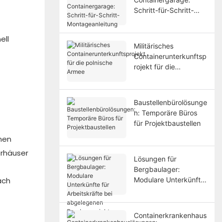
Schritt-für-Schritt-
Montageanleitung
ell
Militärisches
Containerunterkunftsp
rojekt für die
polnische Armee
Baustellenbürolösunge
n: Temporäre Büros
für Projektbaustellen
enen
erhäuser
Lösungen für
Bergbaulager:
ach
Modulare Unterkünfte
für Arbeitskräfte bei
abgelegenen
Bergbauprojekten
Containerkrankenhaus