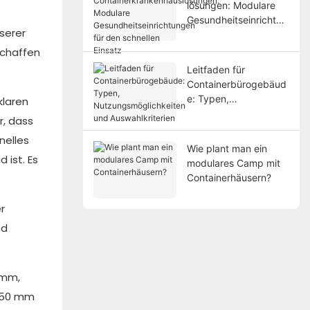
lösungen: Modulare
Gesundheitseinrichtun
serer
gen für den schnellen
Einsatz
schaffen
Leitfaden für
Containerbürogebäud
e: Typen,
klaren
Nutzungsmöglichkeite
r, dass
n und Auswahlkriterien
nelles
Wie plant man ein
 ist. Es
modulares Camp mit
Containerhäusern?
r
nd
 mm,
2450 mm