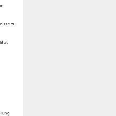
en
nisse zu
lität
ellung