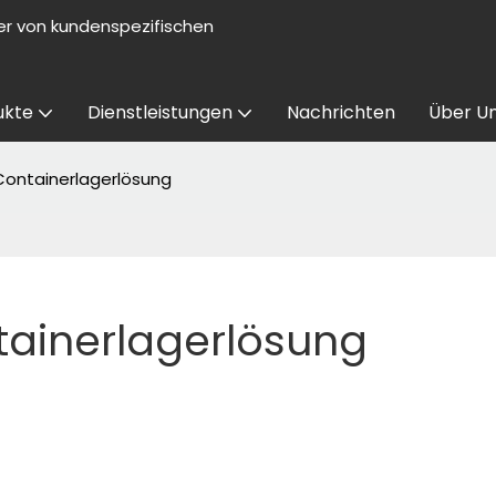
er von kundenspezifischen
ukte
Dienstleistungen
Nachrichten
Über U
 Containerlagerlösung
ntainerlagerlösung