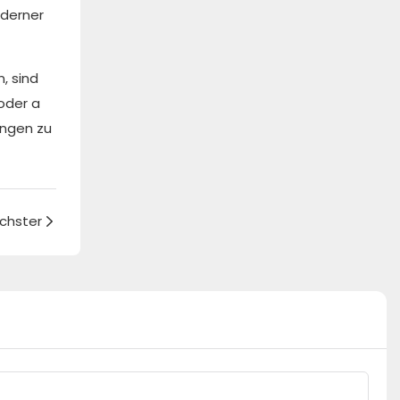
oderner
, sind
oder a
ungen zu
chster