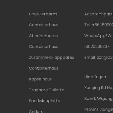
Erweiterbares
Ansprechpartn
Containerhaus
Tel:
+86 18020
Abnehmbares
WhatsApp/We
Containerhaus
18020269337
Zusammenklappbares
Email:
dxh@dx
Containerhaus
Hinzufügen:
Kapselhaus
Xunqing Rd No.
Tragbare Toilette
Bezirk Wujiang
Sandwichplatte
Provinz Jiangs
Andere