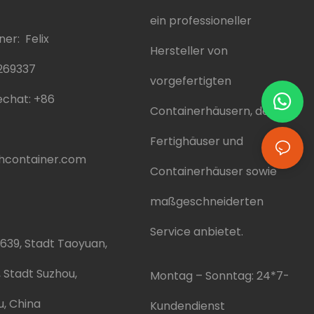
ein professioneller
er: Felix
Hersteller von
269337
vorgefertigten
chat:
+86
Containerhäusern, der
Fertighäuser und
hcontainer.com
Containerhäuser sowie
maßgeschneiderten
Service anbietet.
639, Stadt Taoyuan,
, Stadt Suzhou,
Montag – Sonntag: 24*7-
u, China
Kundendienst