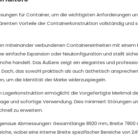
ösungen für Container, um die wichtigsten Anforderungen un
ärenten Vorteile der Containerkonstruktion vollständig und 
n miteinander verbundenen Containereinheiten mit einem 
ne einfache Expansion oder Neukonfiguration und stellt siche
ranche handelt. Das Äußere zeigt ein elegantes und professio
Dach, das sowohl praktisch als auch ästhetisch ansprechend
, um die Identität der Marke widerzuspiegeln.
n Lagerkonstruktion ermöglicht die Vorgefertigte Merkmal de
tage und sofortige Verwendung. Dies minimiert Störungen u
hnell zu erweitern.
rn genaue Abmessungen: Gesamtlänge 8920 mm, Breite 7800
iche, wobei eine interne Breite spezifischer Bereiche von 