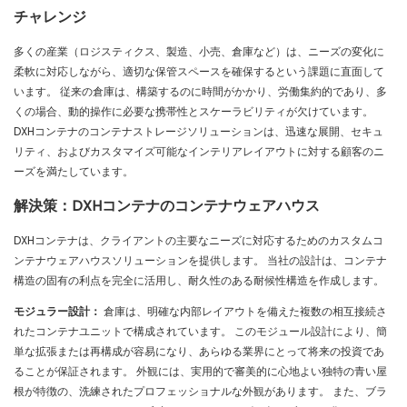
チャレンジ
多くの産業（ロジスティクス、製造、小売、倉庫など）は、ニーズの変化に
柔軟に対応しながら、適切な保管スペースを確保するという課題に直面して
います。 従来の倉庫は、構築するのに時間がかかり、労働集約的であり、多
くの場合、動的操作に必要な携帯性とスケーラビリティが欠けています。
DXHコンテナのコンテナストレージソリューションは、迅速な展開、セキュ
リティ、およびカスタマイズ可能なインテリアレイアウトに対する顧客のニ
ーズを満たしています。
解決策：DXHコンテナのコンテナウェアハウス
DXHコンテナは、クライアントの主要なニーズに対応するためのカスタムコ
ンテナウェアハウスソリューションを提供します。 当社の設計は、コンテナ
構造の固有の利点を完全に活用し、耐久性のある耐候性構造を作成します。
モジュラー設計：
倉庫は、明確な内部レイアウトを備えた複数の相互接続さ
れたコンテナユニットで構成されています。 このモジュール設計により、簡
単な拡張または再構成が容易になり、あらゆる業界にとって将来の投資であ
ることが保証されます。 外観には、実用的で審美的に心地よい独特の青い屋
根が特徴の、洗練されたプロフェッショナルな外観があります。 また、ブラ