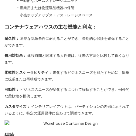
- 一時的なホームストレージユニット
- 産業用または物流製品機器の保管
- 小売ポップアップストアストレージスペース
コンテナウェアハウスの主な機能と利点：
耐久性：
過酷な気象条件に耐えることができ、長期的な保護を確保すること
ができます。
費用対効果：
建設時間と関連する人件費は、従来の方法と比較して低くなり
ます。
柔軟性とスケーラビリティ：
進化するビジネスニーズを満たすために、簡単
に拡張または再構成できます。
可動性：
ビジネスのニーズが変化するにつれて移転することができ、例外的
な柔軟性を提供します。
カスタマイズ：
インテリアレイアウトは、パーティションの内部に示されて
いるように、特定の運用要件に合わせて調整できます。
結論