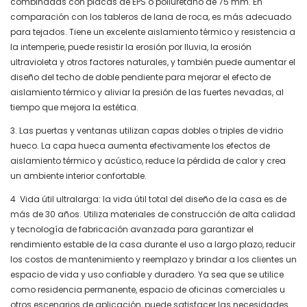
combinadas con placas de EPS o poliuretano de 75 mm. En
comparación con los tableros de lana de roca, es más adecuado
para tejados. Tiene un excelente aislamiento térmico y resistencia a
la intemperie, puede resistir la erosión por lluvia, la erosión
ultravioleta y otros factores naturales, y también puede aumentar el
diseño del techo de doble pendiente para mejorar el efecto de
aislamiento térmico y aliviar la presión de las fuertes nevadas, al
tiempo que mejora la estética.
3. Las puertas y ventanas utilizan capas dobles o triples de vidrio
hueco. La capa hueca aumenta efectivamente los efectos de
aislamiento térmico y acústico, reduce la pérdida de calor y crea
un ambiente interior confortable.
4
Vida útil ultralarga: la vida útil total del diseño de la casa es de
más de 30 años. Utiliza materiales de construcción de alta calidad
y tecnología de fabricación avanzada para garantizar el
rendimiento estable de la casa durante el uso a largo plazo, reducir
los costos de mantenimiento y reemplazo y brindar a los clientes un
espacio de vida y uso confiable y duradero. Ya sea que se utilice
como residencia permanente, espacio de oficinas comerciales u
otros escenarios de aplicación, puede satisfacer las necesidades