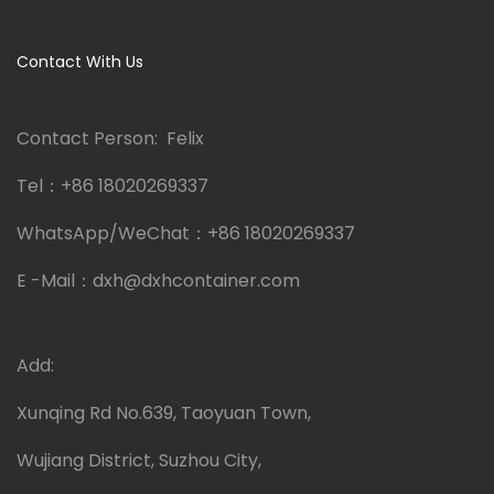
Contact With Us
Contact Person: Felix
Tel：
+86 18020269337
WhatsApp/WeChat：
+86 18020269337
E -Mail：
dxh@dxhcontainer.com
Add:
Xunqing Rd No.639, Taoyuan Town,
Wujiang District, Suzhou City,