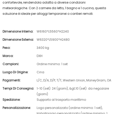
confortevole, rendendola adatta a diverse condizioni
meteorologiche. Con 2 camere da letto, 1 bagno e 1 cucina, questa
soluzione è ideale per alloggi temporanei o cantieri remoti.
Dimensione Interna:
W6160*L5560*H2240
Dimensione Esterna:
W6320*L5900*H2480
Peso:
3400 kg
Marca:
DXH
Campioni:
Ordine minimo: 1 set
Luogo Di Origine:
Cina
Pagamenti:
L/C, D/A, D/P, T/T, Western Union, MoneyGram, OA
Tempi Di Consegna:
1-10 (set): 24 (giorni), &gt;10 (set): da negoziare
(giorni)
Spedizione:
Supporto al trasporto marittimo
Personalizzazione:
Logo personalizzato (ordine minimo: 1 set),
Imballaggio personalizzato (ordine minimo: 1