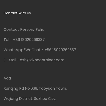
Contact With Us
Contact Person: Felix
Tel：
+86 18020269337
WhatsApp/WeChat：
+86 18020269337
E -Mail：
dxh@dxhcontainer.com
Add:
Xunqing Rd No.639, Taoyuan Town,
Wujiang District, Suzhou City,