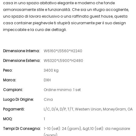
casa in uno spazio abitativo elegante e moderno che fonde
armoniosamente stile e funzionalità. Che sia un rifugio accogliente,
uno spazio di lavoro esclusivo o una raffinata guest house, questa
casa container pieghevole ti stupirà sicuramente per il suo design
impeccabile e la cura dei dettagli.
Dimensione Interna:
W6160*L5560*H2240
Dimensione Esterna:
W6320*L5900*H2480
Peso:
3400 kg
Marca:
DXH
Campioni:
Ordine minimo: 1 set
Luogo Di Origine:
Cina
Pagamenti:
L/C, D/A, D/P, T/T, Western Union, MoneyGram, OA
MOQ:
1
Tempi Di Consegna:
1-10 (set): 24 (giorni), &gt;10 (set): da negoziare
(giorni)