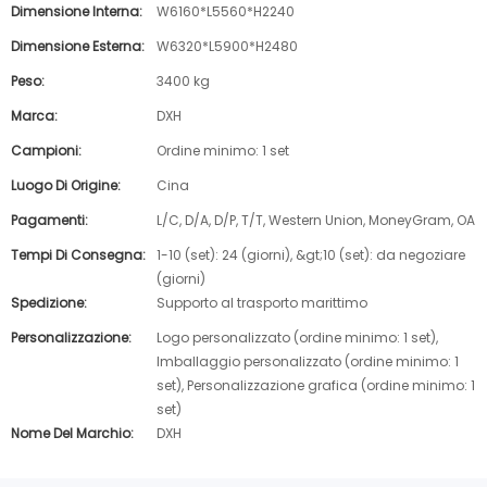
Dimensione Interna:
W6160*L5560*H2240
Dimensione Esterna:
W6320*L5900*H2480
Peso:
3400 kg
Marca:
DXH
Campioni:
Ordine minimo: 1 set
Luogo Di Origine:
Cina
Pagamenti:
L/C, D/A, D/P, T/T, Western Union, MoneyGram, OA
Tempi Di Consegna:
1-10 (set): 24 (giorni), &gt;10 (set): da negoziare
(giorni)
Spedizione:
Supporto al trasporto marittimo
Personalizzazione:
Logo personalizzato (ordine minimo: 1 set),
Imballaggio personalizzato (ordine minimo: 1
set), Personalizzazione grafica (ordine minimo: 1
set)
Nome Del Marchio:
DXH