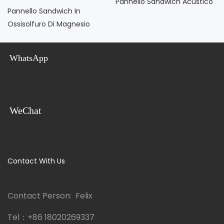
Pannello Sandwich Acustico
Pannello Sandwich In
Ossisolfuro Di Magnesio
WhatsApp
WeChat
Contact With Us
Contact Person: Felix
Tel：
+86 18020269337