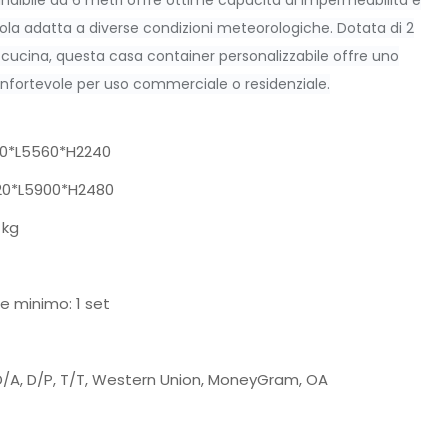
dibile da 6 metri offre ottime capacità di impermeabilità e
ola adatta a diverse condizioni meteorologiche. Dotata di 2
 cucina, questa casa container personalizzabile offre uno
onfortevole per uso commerciale o residenziale.
0*L5560*H2240
0*L5900*H2480
 kg
e minimo: 1 set
D/A, D/P, T/T, Western Union, MoneyGram, OA