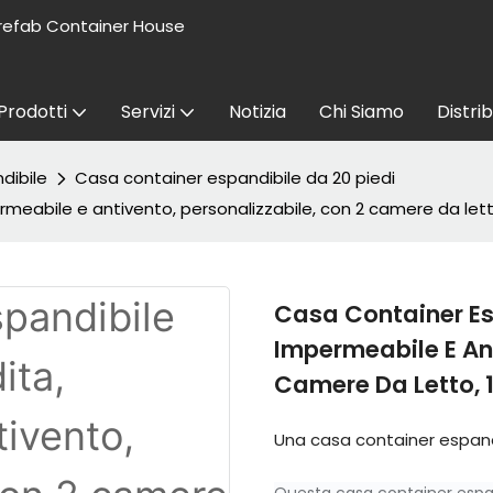
refab Container House
Prodotti
Servizi
Notizia
Chi Siamo
Distri
dibile
Casa container espandibile da 20 piedi
rmeabile e antivento, personalizzabile, con 2 camere da letto
Casa Container Esp
Impermeabile E Ant
Camere Da Letto, 1
Una casa container espandi