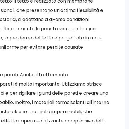
tetto: il tetto è realizzato con membrane
ionali, che presentano un'ottima flessibilità e
sferici, si adattano a diverse condizioni
 efficacemente la penetrazione dell'acqua
o, la pendenza del tetto è progettata in modo
 uniforme per evitare perdite causate
e pareti: Anche il trattamento
pareti è molto importante. Utilizziamo strisce
ile per sigillare i giunti delle pareti e creare una
ile. Inoltre, i materiali termoisolanti all'interno
anche alcune proprietà impermeabili, che
l'effetto impermeabilizzante complessivo della