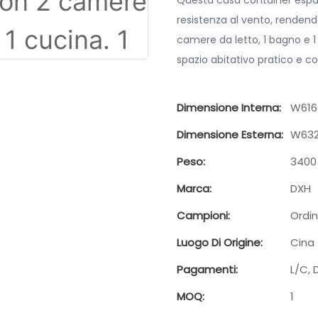
Questa casa container espan
resistenza al vento, rendend
camere da letto, 1 bagno e 1
spazio abitativo pratico e c
Dimensione Interna:
W616
Dimensione Esterna:
W632
Peso:
3400
Marca:
DXH
Campioni:
Ordin
Luogo Di Origine:
Cina
Pagamenti:
L/C, 
MOQ:
1