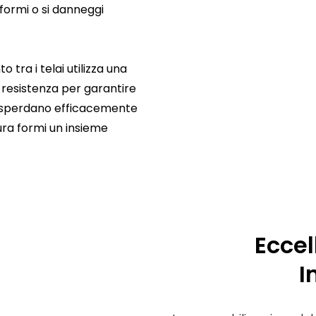
eformi o si danneggi
 tra i telai utilizza una
 resistenza per garantire
e disperdano efficacemente
tura formi un insieme
Eccel
I