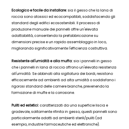
Ecologico e facile da installare:
sia il gesso che la lana di
roccia sono atossici ed ecocompatibili, soddisfacendo gli
standard degli edifici ecosostenibili. Il processo di
produzione manuale dei pannelli offre un'elevata
adattabilità, consentendo la prefabbricazione su
dimensioni precise e un rapido assemblaggio in loco,
migliorando significativamente l'efficienza costruttiva.
Resistente all'umidità e alla muffa:
sia i pannelli in gesso
che i pannelli in lana di roccia offrono un'elevata resistenza
all'umidità. Se abbinati alla sigillatura dei bordi, resistono
efficacemente ad ambienti ad alta umidità o soddisfano i
rigorosi standard delle camere bianche, prevenendo la
formazione di muffe e la corrosione.
Puliti ed estetici:
caratterizzati da una superficie liscia e
gradevole, solitamente rifinita in gesso, questi pannelli sono
particolarmente adatti ad ambienti sterili/puliti (ad
esempio, industrie farmaceutiche ed elettroniche).