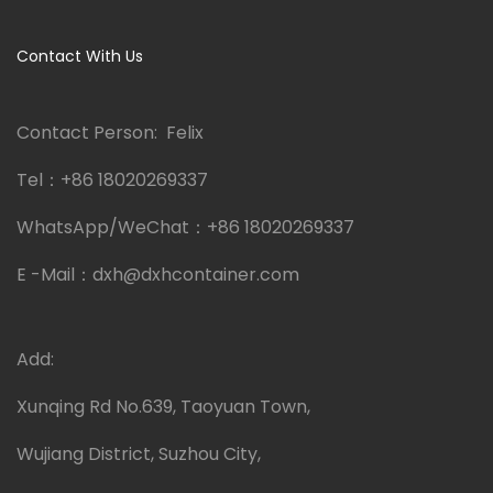
Contact With Us
Contact Person: Felix
Tel：
+86 18020269337
WhatsApp/WeChat：
+86 18020269337
E -Mail：
dxh@dxhcontainer.com
Add:
Xunqing Rd No.639, Taoyuan Town,
Wujiang District, Suzhou City,