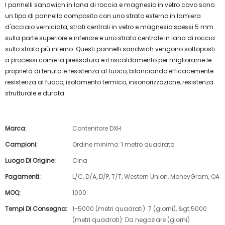
I pannelli sandwich in lana di roccia e magnesio in vetro cavo sono
un tipo di pannello composito con uno strato esterno in lamiera
d'acciaio verniciata, strati centrali in vetro e magnesio spessi 5 mm
sulla parte superiore e inferiore e uno strato centrale in lana di roccia
sullo strato più interno. Questi pannelli sandwich vengono sottoposti
a processi come la pressatura e il riscaldamento per migliorarne le
proprietà di tenuta e resistenza al fuoco, bilanciando efficacemente
resistenza al fuoco, isolamento termico, insonorizzazione, resistenza
strutturale e durata.
Marca:
Contenitore DXH
Campioni:
Ordine minimo: 1 metro quadrato
Luogo Di Origine:
Cina
Pagamenti:
L/C, D/A, D/P, T/T, Western Union, MoneyGram, OA
MOQ:
1000
Tempi Di Consegna:
1-5000 (metri quadrati): 7 (giorni), &gt;5000
(metri quadrati): Da negoziare (giorni)