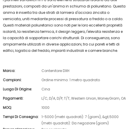
prestazioni, composti da un'anima in schiuma di poliuretano. Questa
anima è inserita tra due strati di lamiera d'acciaio zincata o
verniciata, uniti mediante processi di pressatura a freddo o a caldo.
Questi materiali poliuretanici sono noti per le loro eccellenti proprietà
isolanti, la resistenza termica, il design leggero, l'elevata resistenza e
la capacità di sopportare carichi strutturali. Di conseguenza, sono
ampiamente utilizzati in diverse applicazioni, tra cui pareti e tetti di
edifici, logistica del freddo, impianti industriali e camere bianche.
Marca:
Contenitore DXH
Campioni:
Ordine minimo: 1 metro quadrato
Luogo Di Origine:
Cina
Pagamenti:
L/C, D/A, D/P, T/T, Western Union, MoneyGram, OA
MOQ:
1000
Tempi Di Consegna:
1-5000 (metri quadrati): 7 (giorni), &gt;5000
(metri quadrati): Da negoziare (giorni)