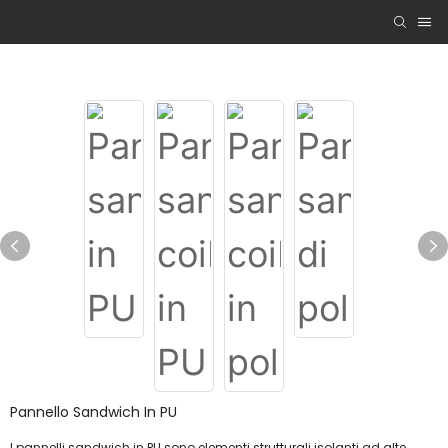
Pannello Sandwich In PU
I pannelli sandwich in PU sono elementi strutturali isolanti ad alte