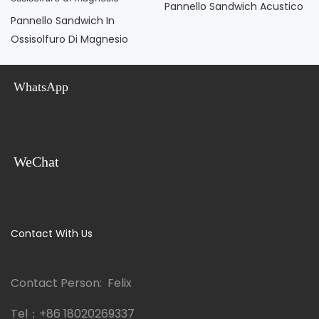
Pannello Sandwich Acustico
Pannello Sandwich In
Ossisolfuro Di Magnesio
WhatsApp
WeChat
Contact With Us
Contact Person: Felix
Tel：
+86 18020269337