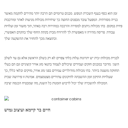
זמן הוא כסף בענף השכרת הנופש. מבנים טרומיים הם הרבה יותר מהירים להקמה מאשר
בנייה מסורתית. המפעל עובד מבפנים החוצה כך שיחידות מכולות מגיעות לאתר ומורכבות
פיזית במקום. בתי מכולות ניתנים למסירה והרכבה במהירות רבה באתר, תוך מזעור זמן ועלויות
עבודה. פריסה מהירה זו מאפשרת לך להרוויח מבית בקתת החוף שלך בהקדם האפשרי,
וכתוצאה מכך להחזיר את ההשקעה שלך.
לבניית מכולות-בית יש יתרונות עלות בלתי צפויים לא רק בשלב הראשון אלא גם עד לשלב
השני. מדובר במבנים חזקים ועמידים שיכולים לעמוד בתנאי מזג אוויר קיצוניים וגם הם בעלי
תחזוקה מועטה ביותר. בתי מכולות מודולריים עמידים בפני מזג אוויר, מזיקים ובלאי כללי, כך
שעלויות התיקון וזמן ההשבתה לתיקונים עתידיים מצטמצמים. אמינות זו פירושה שבית
המכולה להשכרה שלך יכול לרכוש הזמנות כל השנה, מה שמבטיח הכנסה יציבה.
חיים בר קיימא ועיצוב גמיש