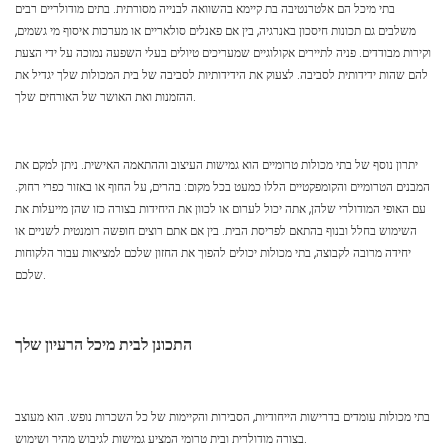
בתי מיכל הם אלטרנטיבה בת קיימא בהשוואה לבנייה מסורתית. בתים מודולריים רבים
משלבים גם תכונות חיסכון באנרגיה, בין אם פאנלים סולאריים או מערכות איסוף מי גשמים,
וקירות מבודדים. פניה לתיירים אקולוגיים שמעריכים טיולים בעלי השפעה נמוכה על ידי הצעת
להם שהות ידידותית לסביבה. לצעוק את הידידותיות לסביבה של בית המכולות שלך יגדיל את
ההזמנות ואת האושר של האורחים שלך.
יתרון נוסף של בתי מכולות טרומיים הוא גמישות העיצוב וההתאמה האישית. ניתן למקם את
המבנים הטרומיים והקומפקטיים הללו כמעט בכל מקום: בהרים, על החוף או באזור כפרי רחוק.
עם האופי המודולרי שלהן, אתה יכול לערום או לכוון את היחידות בצורה כזו שהן מייעלות את
השימוש בחלל ובנוף בהתאם לפריסת הבית. בין אם אתם רוצים חופשה רומנטית לשניים או
יחידה מרובה לקבוצה, בתי מכולות יכולים להפוך את החזון שלכם למציאות עבור הלקוחות
שלכם.
התכונן לבית מיכל הרעיון שלך
בתי מכולות עומדים בדרישות הייחודיות, הסבירות והקיימות של כל השכרות נופש. הוא מעוצב
בצורה מודולרית ובית טרומי המציע גמישות לגיבוש מהיר ושימוש.