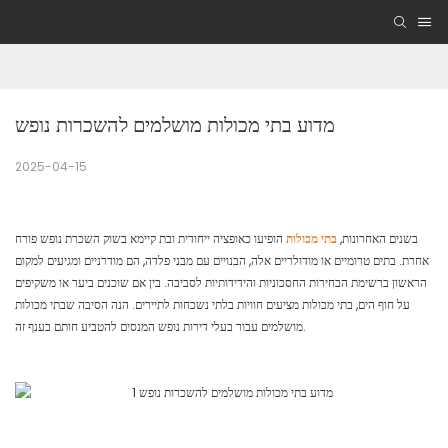
מדוע בתי מכולות מושלמים להשכרות נופש
2025-04-15
בשנים האחרונות,
בתי מכולות
הופיעו כאופציה ייחודית ובת קיימא בשוק השכרת נופש פורח
אחרת. בתים טרומיים או מודולריים אלה, הבנויים עם מבני פלדה, הם מודרניים ומגיעים למקום
הראשון ברשימת הבחירות החסכוניות והידידותיות לסביבה. בין אם שוכנים ביער או משקיפים
על חוף הים, בתי מכולות מציעים חוויות בלתי נשכחות לתיירים. הנה הסיבה שבתי מכולות
מושלמים עבור בעלי דירות נופש המנסים להטביע חותם בענף זה.