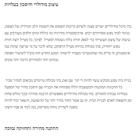
עיצוב מודולרי וחיסכון בעלויות
בתי מיכל מודולריים יוצרים סצנה ולעתים קרובות תופסים את תשומת הלב המיידית של הצופה,
בניגוד לבתי נופש מסורתיים רבים. ארכיטקטורה מודרנית כזו כוללת קווים חלקים מעורבים עם
נגיעות של עיצוב תעשייתי כדי לספק חוויה בלתי נשכחת למטייל. לפיכך, כל מטייל רוצה חווית
נופש ייחודית, ובתי מכולות בהיותו מטייל הרפתקן, שלא לדבר על מי שרוצה שהות כמו
אינסטגרם, זה בדיוק מה שהקונטיינר מעמיד לרשותו. המגע החדש הזה מוביל לשיעורי תפוסה
גבוהים יותר ולמחירים הרבה יותר טובים.
בניית בית נופש מבוקש עשוי להיות די יקר. עם זאת, בתי מכולות טרומיים מביאים למחיר סביר.
כל התכונות המוכנות והמעוצבות הללו מפתחות את הבנייה עם חיסכון מהיר של המפעל
בעלויות עבודה וחומרים. בתי מכולות מודולריים מאפשרים הרכבה מהירה ובכך גוזלים פחות
זמן והוצאות לאדם לבניית הבית. זה גם אומר החזר מהיר יותר על ההשקעה, והשאר יכול להיות
מופנה לשדרוג נוחות מסויימת, כמו ג'קוזי או פטיו חיצוני.
התקנה מהירה ותחזוקה נמוכה