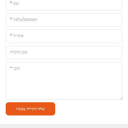
שֵׁם
וואטסאפ/טלפון
אימייל
שם החברה
תוֹכֶן
שלח חקירה עכשיו