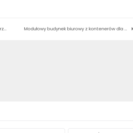
Domy kontenerowe kontra Domy tradycyjne: przewodnik dla kupujących
Modułowy budynek biurowy z kontenerów dla współczesnych firm