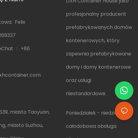
DXH Container House jako
profesjonalny producent
owa: Felix
prefabrykowanych domów
269337
kontenerowych, który
eChat ：
+86
zapewnia prefabrykowane
domy i domy kontenerowe
hcontainer.com
oraz usługi
niestandardowe.
639, miasto Taoyuan,
Poniedziałek - niedziela:
ng, miasto Suzhou,
całodobowa obsługa