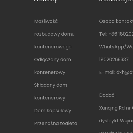
Możliwość
Osoba kontakt
rozbudowy domu
Tel:
+86 18020
kontenerowego
WhatsApp/W
Odłączany dom
18020269337
kontenerowy
E-mail:
dxh@dx
Składany dom
Dodać:
kontenerowy
Xunqing Rd nr 
Dom kapsułowy
dystrykt Wujia
Przenośna toaleta