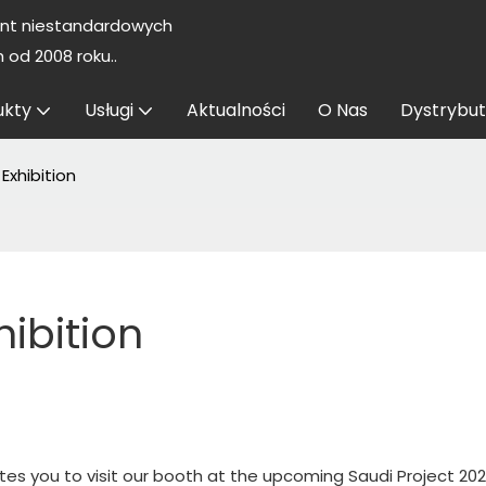
nt niestandardowych
od 2008 roku..
ukty
Usługi
Aktualności
O Nas
Dystrybut
Exhibition
hibition
ites you to visit our booth at the upcoming Saudi Project 20