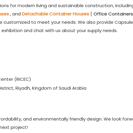
tions for modern living and sustainable construction, includin
ouses
, and
Detachable Container Houses
(
Office Container
be customized to meet your needs. We also provide Capsul
 exhibition and chat with us about your supply needs.
Center (RICEC)
istrict, Riyadh, Kingdom of Saudi Arabia
ordability, and environmentally friendly design. We look forw
next project!