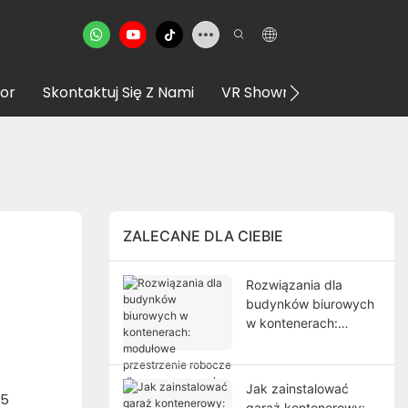
or
Skontaktuj Się Z Nami
VR Showroom
ZALECANE DLA CIEBIE
Rozwiązania dla
budynków biurowych
w kontenerach:
modułowe
przestrzenie robocze
dla nowoczesnych
Jak zainstalować
25
projektów
garaż kontenerowy: