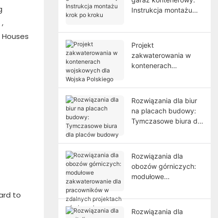
g
Instrukcja montażu
krok po kroku
s
,
e Houses
Projekt
zakwaterowania w
kontenerach
wojskowych dla
Wojska Polskiego
Rozwiązania dla biur
na placach budowy:
Tymczasowe biura dla
placów budowy
Rozwiązania dla
obozów górniczych:
modułowe
zakwaterowanie dla
ard to
pracowników w
zdalnych projektach
Rozwiązania dla
górniczych