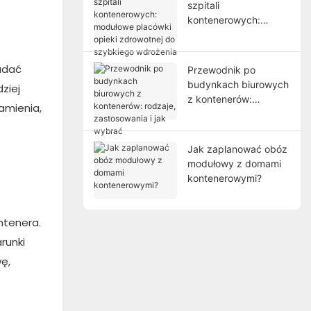
szpitali
kontenerowych:
modułowe placówki
opieki zdrowotnej do
szybkiego wdrożenia
adać
Przewodnik po
budynkach biurowych
ziej
z kontenerów:
amienia,
rodzaje, zastosowania
i jak wybrać
Jak zaplanować obóz
modułowy z domami
kontenerowymi?
ntenera.
runki
ę,