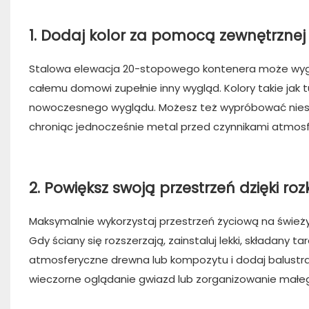
1. Dodaj kolor za pomocą zewnętrznej 
Stalowa elewacja 20-stopowego kontenera może wyglą
całemu domowi zupełnie inny wygląd. Kolory takie ja
nowoczesnego wyglądu. Możesz też wypróbować niesta
chroniąc jednocześnie metal przed czynnikami atmos
2. Powiększ swoją przestrzeń dzięki r
Maksymalnie wykorzystaj przestrzeń życiową na śwież
Gdy ściany się rozszerzają, zainstaluj lekki, składany
atmosferyczne drewna lub kompozytu i dodaj balustra
wieczorne oglądanie gwiazd lub zorganizowanie małego