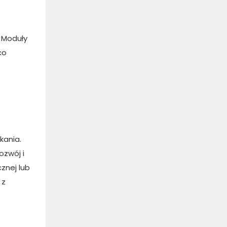
 Moduły
co
kania.
ozwój i
znej lub
 z