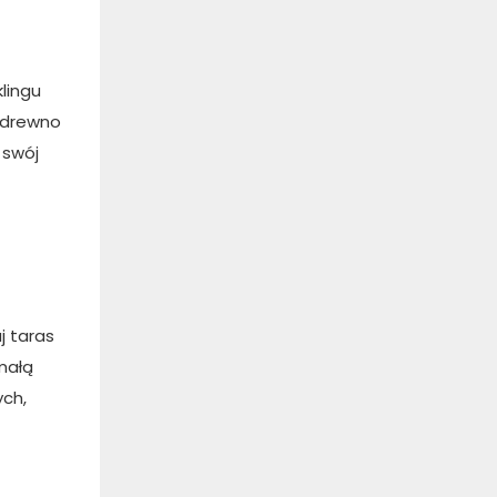
lingu
z drewno
 swój
j taras
małą
ych,