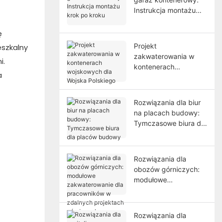
Instrukcja montażu
krok po kroku
ę
Projekt
eszkalny
zakwaterowania w
i.
kontenerach
a
wojskowych dla
Wojska Polskiego
Rozwiązania dla biur
na placach budowy:
Tymczasowe biura dla
placów budowy
Rozwiązania dla
obozów górniczych:
modułowe
zakwaterowanie dla
pracowników w
zdalnych projektach
Rozwiązania dla
górniczych