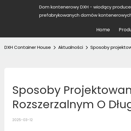
Dom kontenerowy DXH - wiodący produce
prefabrykowanych domów kontenerowych 
Home
Prod
DXH Container House
Aktualności
Sposoby projektow
Sposoby Projektowan
Rozszerzalnym O Dług
2025-03-12