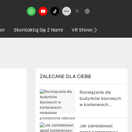
or
Skontaktuj Się Z Nami
VR Showroom
ZALECANE DLA CIEBIE
Rozwiązania dla
budynków biurowych
w kontenerach:
modułowe
przestrzenie robocze
dla nowoczesnych
Jak zainstalować
projektów
garaż kontenerowy: