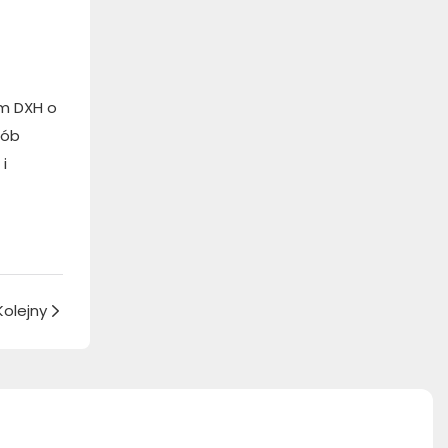
om DXH o
sób
i
Kolejny