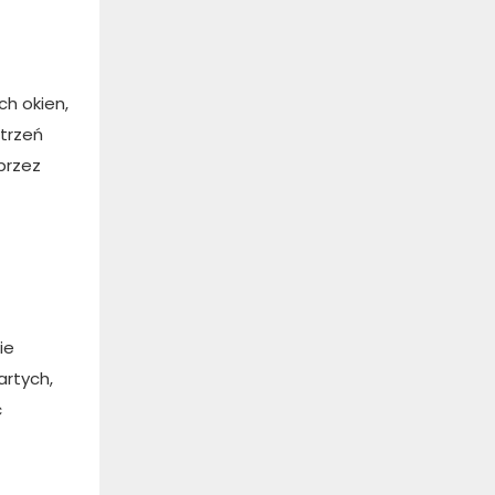
ch okien,
strzeń
przez
ie
artych,
ć