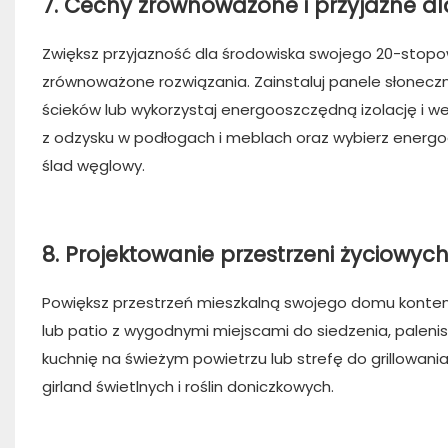
7. Cechy zrównoważone i przyjazne d
Zwiększ przyjazność dla środowiska swojego 20-stop
zrównoważone rozwiązania. Zainstaluj panele słoneczn
ścieków lub wykorzystaj energooszczędną izolację i w
z odzysku w podłogach i meblach oraz wybierz energo
ślad węglowy.
8. Projektowanie przestrzeni życiowyc
Powiększ przestrzeń mieszkalną swojego domu konten
lub patio z wygodnymi miejscami do siedzenia, pale
kuchnię na świeżym powietrzu lub strefę do grillowan
girland świetlnych i roślin doniczkowych.