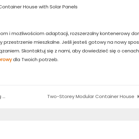
iom i możliwościom adaptacji, rozszerzalny kontenerowy d
 przestrzenie mieszkalne. Jeśli jesteś gotowy na nowy spo
aniem. Skontaktuj się z nami, aby dowiedzieć się o cenach 
erowy
dla Twoich potrzeb.
Jak składane domy kontenerów maksymalizują wydajność?
Two-Storey Modular Container House