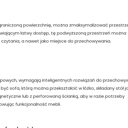
graniczoną powierzchnię, można zmaksymalizować przestrz
liwiającym łatwy dostęp, tę podwyższoną przestrzeń można
o czytania, a nawet jako miejsce do przechowywania.
topowych, wymagają inteligentnych rozwiązań do przechowy
ć sofa, którą można przekształcić w łóżko, składany stół j
netyczne lub z perforowaną ścianką, aby w razie potrzeby
howując funkcjonalność mebli.