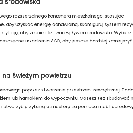
la środowiska
owego rozszerzalnego kontenera mieszkalnego, stosując
e, aby uzyskać energię odnawialną, skonfiguruj system recyk
entylację, aby zminimalizować wpływ na środowisko. Wybier
oszczędne urządzenia AGD, aby jeszcze bardziej zmniejszyć
h na świeżym powietrzu
erowego poprzez stworzenie przestrzeni zewnętrznej. Doda
niskiem lub hamakiem do wypoczynku. Możesz też zbudować 
ia i stworzyć przytulną atmosferę za pomocą mebli ogrodow