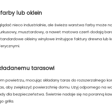
farby lub oklein
dać nieco industrialnie, ale świeża warstwa farby może n
k turkusowy, musztardowy, a nawet matowa czerń dodają bard
ndardowe okleiny winylowe imitujące faktury drewna lub k
ferycznymi.
ozkładanemu tarasowi
ym powietrzu, mocując składany taras do rozszerzalnego ko
 taras, aby zwiększyć powierzchnię domu. Użyj odpornego na wa
dy dla bezpieczeństwa. Świetnie nadaje się na poranną kaw
 grilla.