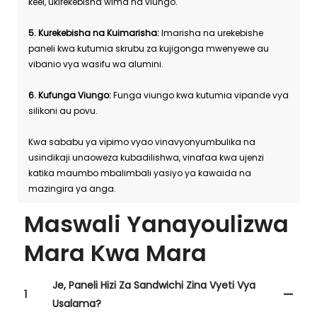
keel, ukirekebisha wima na viungo.
5. Kurekebisha na Kuimarisha:
Imarisha na urekebishe
paneli kwa kutumia skrubu za kujigonga mwenyewe au
vibanio vya wasifu wa alumini.
6. Kufunga Viungo:
Funga viungo kwa kutumia vipande vya
silikoni au povu.
Kwa sababu ya vipimo vyao vinavyonyumbulika na
usindikaji unaoweza kubadilishwa, vinafaa kwa ujenzi
katika maumbo mbalimbali yasiyo ya kawaida na
mazingira ya anga.
Maswali Yanayoulizwa
Mara Kwa Mara
Je, Paneli Hizi Za Sandwichi Zina Vyeti Vya
1
Usalama?