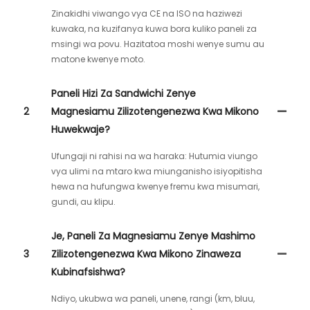
Zinakidhi viwango vya CE na ISO na haziwezi
kuwaka, na kuzifanya kuwa bora kuliko paneli za
msingi wa povu. Hazitatoa moshi wenye sumu au
matone kwenye moto.
Paneli Hizi Za Sandwichi Zenye
2
Magnesiamu Zilizotengenezwa Kwa Mikono
Huwekwaje?
Ufungaji ni rahisi na wa haraka: Hutumia viungo
vya ulimi na mtaro kwa miunganisho isiyopitisha
hewa na hufungwa kwenye fremu kwa misumari,
gundi, au klipu.
Je, Paneli Za Magnesiamu Zenye Mashimo
3
Zilizotengenezwa Kwa Mikono Zinaweza
Kubinafsishwa?
Ndiyo, ukubwa wa paneli, unene, rangi (km, bluu,