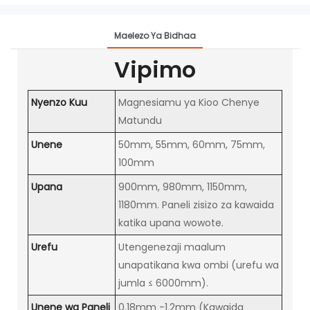
Maelezo Ya Bidhaa
Vipimo
Nyenzo Kuu
Magnesiamu ya Kioo Chenye
Matundu
Unene
50mm, 55mm, 60mm, 75mm,
100mm
Upana
900mm, 980mm, 1150mm,
1180mm. Paneli zisizo za kawaida
katika upana wowote.
Urefu
Utengenezaji maalum
unapatikana kwa ombi (urefu wa
jumla ≤ 6000mm).
Unene wa Paneli
0.18mm -1.2mm (Kawaida