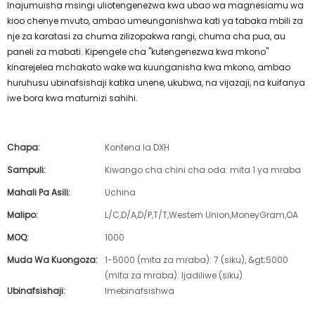
Inajumuisha msingi uliotengenezwa kwa ubao wa magnesiamu wa
kioo chenye mvuto, ambao umeunganishwa kati ya tabaka mbili za
nje za karatasi za chuma zilizopakwa rangi, chuma cha pua, au
paneli za mabati. Kipengele cha "kutengenezwa kwa mkono"
kinarejelea mchakato wake wa kuunganisha kwa mkono, ambao
huruhusu ubinafsishaji katika unene, ukubwa, na vijazaji, na kuifanya
iwe bora kwa matumizi sahihi.
Chapa:
Kontena la DXH
Sampuli:
Kiwango cha chini cha oda: mita 1 ya mraba
Mahali Pa Asili:
Uchina
Malipo:
L/C,D/A,D/P,T/T,Western Union,MoneyGram,OA
MOQ:
1000
Muda Wa Kuongoza:
1-5000 (mita za mraba): 7 (siku), &gt;5000
(mita za mraba): Ijadiliwe (siku)
Ubinafsishaji:
Imebinafsishwa