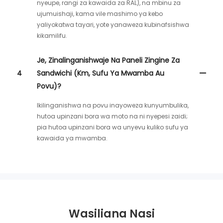
nyeupe, rangi za kawaida za RAL), na mbinu za
ujumuishaji, kama vile mashimo ya kebo
yaliyokatwa tayari, yote yanaweza kubinafsishwa
kikamilifu.
Je, Zinalinganishwaje Na Paneli Zingine Za
4
Sandwichi (km, Sufu Ya Mwamba Au
Povu)?
Ikilinganishwa na povu inayoweza kunyumbulika,
hutoa upinzani bora wa moto na ni nyepesi zaidi;
pia hutoa upinzani bora wa unyevu kuliko sufu ya
kawaida ya mwamba.
Wasiliana Nasi