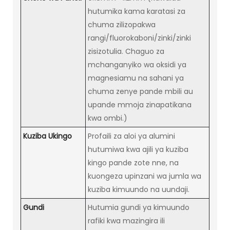
hutumika kama karatasi za
chuma zilizopakwa
rangi/fluorokaboni/zinki/zinki
zisizotulia. Chaguo za
mchanganyiko wa oksidi ya
magnesiamu na sahani ya
chuma zenye pande mbili au
upande mmoja zinapatikana
kwa ombi.)
Kuziba Ukingo
Profaili za aloi ya alumini
hutumiwa kwa ajili ya kuziba
kingo pande zote nne, na
kuongeza upinzani wa jumla wa
kuziba kimuundo na uundaji.
Gundi
Hutumia gundi ya kimuundo
rafiki kwa mazingira ili