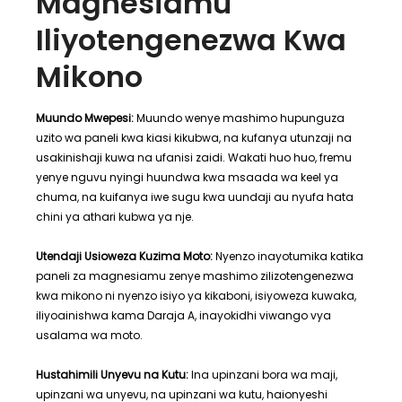
Magnesiamu
Iliyotengenezwa Kwa
Mikono
Muundo Mwepesi:
Muundo wenye mashimo hupunguza
uzito wa paneli kwa kiasi kikubwa, na kufanya utunzaji na
usakinishaji kuwa na ufanisi zaidi. Wakati huo huo, fremu
yenye nguvu nyingi huundwa kwa msaada wa keel ya
chuma, na kuifanya iwe sugu kwa uundaji au nyufa hata
chini ya athari kubwa ya nje.
Utendaji Usioweza Kuzima Moto:
Nyenzo inayotumika katika
paneli za magnesiamu zenye mashimo zilizotengenezwa
kwa mikono ni nyenzo isiyo ya kikaboni, isiyoweza kuwaka,
iliyoainishwa kama Daraja A, inayokidhi viwango vya
usalama wa moto.
Hustahimili Unyevu na Kutu:
Ina upinzani bora wa maji,
upinzani wa unyevu, na upinzani wa kutu, haionyeshi