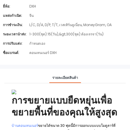
ยี่ห้อ:
DXH
แหล่งกำเนิด:
จีน
การชำระเงิน:
L/C, D/A, D/P, T/T, เวสเทิร์นยูเนี่ยน, MoneyGram, OA
ระยะเวลานำส่ง:
1-300(ชุด):15(วัน),&gt;300(ชุด):ต้องเจรจา(วัน)
การปรับแต่ง:
กำหนดเอง
ชื่อแบรนด์:
คอนเทนเนอร์ DXH
รายละเอียดสินค้า
การขยายแบบยืดหยุ่นเพื่อ
ขยายพื้นที่ของคุณให้สูงสุด
บ้านคอนเทนเนอร์
ขยายได้ขนาด 30 ฟุตนี้มีการออกแบบแบบโมดูลาร์ที่