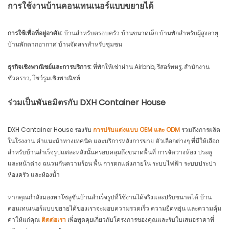
การใช้งานบ้านคอนเทนเนอร์แบบขยายได้
การใช้เพื่อที่อยู่อาศัย:
บ้านสำหรับครอบครัว บ้านขนาดเล็ก บ้านพักสำหรับผู้สูงอายุ
บ้านพักตากอากาศ บ้านจัดสรรสำหรับชุมชน
ธุรกิจเชิงพาณิชย์และการบริการ:
ที่พักให้เช่าผ่าน Airbnb, รีสอร์ทหรู, สำนักงาน
ชั่วคราว, โชว์รูมเชิงพาณิชย์
ร่วมเป็นพันธมิตรกับ DXH Container House
DXH Container House รองรับ
การปรับแต่งแบบ OEM และ ODM
รวมถึงการผลิต
ในโรงงาน คำแนะนำทางเทคนิค และบริการหลังการขาย ตัวเลือกต่างๆ ที่มีให้เลือก
สำหรับบ้านสำเร็จรูปแต่ละหลังนั้นครอบคลุมถึงขนาดพื้นที่ การจัดวางห้อง ประตู
และหน้าต่าง ฉนวนกันความร้อน พื้น การตกแต่งภายใน ระบบไฟฟ้า ระบบประปา
ห้องครัว และห้องน้ำ
หากคุณกำลังมองหาโซลูชันบ้านสำเร็จรูปที่ใช้งานได้จริงและปรับขนาดได้ บ้าน
คอนเทนเนอร์แบบขยายได้ของเราจะมอบความรวดเร็ว ความยืดหยุ่น และความคุ้ม
ค่าให้แก่คุณ
ติดต่อเรา
เพื่อพูดคุยเกี่ยวกับโครงการของคุณและรับใบเสนอราคาที่