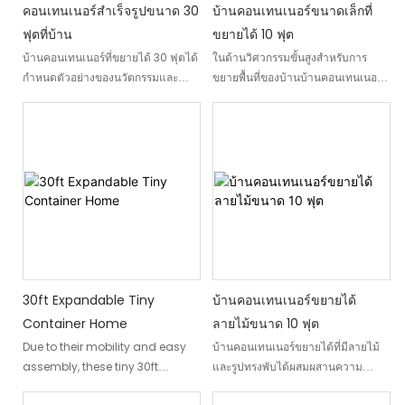
คอนเทนเนอร์สำเร็จรูปขนาด 30
บ้านคอนเทนเนอร์ขนาดเล็กที่
ฟุตที่บ้าน
ขยายได้ 10 ฟุต
บ้านคอนเทนเนอร์ที่ขยายได้ 30 ฟุตได้
ในด้านวิศวกรรมขั้นสูงสำหรับการ
กำหนดตัวอย่างของนวัตกรรมและ
ขยายพื้นที่ของบ้านบ้านคอนเทนเนอร์ที่
ความยืดหยุ่นภายในเวทีของเหลวของ
ขยายได้ขนาด 10 ฟุตสามารถตีความ
บ้านขนาดกะทัดรัดและอึดอัด สร้างขึ้น
ได้ว่าเป็นแนวคิดของวิดีโอสแควร์ที่มี
เป็นพิเศษสำหรับเจ้าของบ้านที่
ประสิทธิภาพด้วยการตกแต่งภายในที่
รอบคอบมันเป็นบ้านแบบแยกส่วนที่
กว้างขวางซึ่งหลีกเลี่ยงข้อ จำกัด ของ
วิศวกรรมขั้นสูงมีความยืดหยุ่นมาก
รากฐานดั้งเดิม คุณสมบัติที่ไม่เหมือน
ที่สุดในการเสนอประสบการณ์ที่พำนัก
ใครช่วยให้การเปลี่ยนแปลงได้ง่ายใน
การสร้างพื้นที่ห้องนอนเพิ่มเติมสำหรับ
ครอบครัวใหม่หรือคู่บ่าวสาวคู่บ่าวสาว
เพื่อให้มั่นใจว่าบ้านของคุณตรงตาม
ความต้องการที่พัฒนาขึ้นเมื่อเวลาผ่าน
ไป
30ft Expandable Tiny
บ้านคอนเทนเนอร์ขยายได้
Container Home
ลายไม้ขนาด 10 ฟุต
Due to their mobility and easy
บ้านคอนเทนเนอร์ขยายได้ที่มีลายไม้
assembly, these tiny 30ft
และรูปทรงพับได้ผสมผสานความ
expandable container houses
อเนกประสงค์และความสวยงามได้