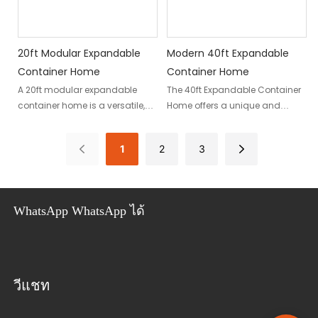
ทำงาน การออกแบบมีต้นทุนที่คุ้มค่า
และยั่งยืน
20ft Modular Expandable
Modern 40ft Expandable
Container Home
Container Home
A 20ft modular expandable
The 40ft Expandable Container
container home is a versatile,
Home offers a unique and
cost-effective housing solution
innovative living solution for
made from containers. These
those seeking a versatile, eco-
1
2
3
container homes are designed
friendly, and affordable
to be compact, portable, and
housing option. Made with a
customizable, making them
sturdy 40ft steel frame, this
ideal for tiny homes, vacation
modular home design offers
WhatsApp WhatsApp ได้
cabins, or even permanent
ample living space that can be
residences
customized to your specific
needs
วีแชท