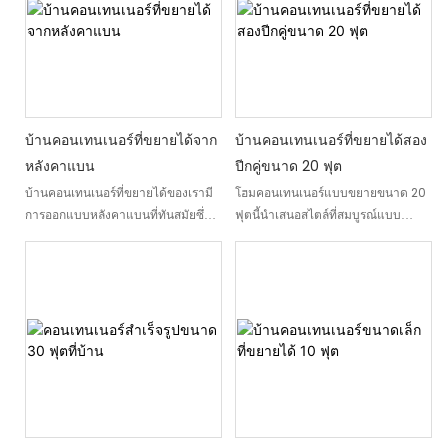
หน้าที่เหมือนหน่วยเล็ก ๆ ที่สามารถ
ยั่งยืนและมีสไตล์สำหรับการใช้ชีวิตที่
เปลี่ยนเป็นพื้นที่นั่งเล่นที่สะดวกสบาย
ทันสมัย ไม่ว่าจะใช้เป็นที่อยู่อาศัยหลัก
ด้วยสองหรือสามห้องนอนห้องน้ำและ
สถานที่พักผ่อนในวันหยุดหรือที่พัก
ห้องครัว
ชั่วคราวมันเหมาะสำหรับความ
ต้องการที่อยู่อาศัยที่หลากหลาย
บ้านคอนเทนเนอร์ที่ขยายได้จาก
บ้านคอนเทนเนอร์ที่ขยายได้สอง
หลังคาแบน
ปีกคู่ขนาด 20 ฟุต
บ้านคอนเทนเนอร์ที่ขยายได้ของเรามี
โฮมคอนเทนเนอร์แบบขยายขนาด 20
การออกแบบหลังคาแบนที่ทันสมัยซึ่ง
ฟุตนี้นำเสนอสไตล์ที่สมบูรณ์แบบ
ช่วยเพิ่มพื้นที่ภายในให้สูงสุดในขณะที่
ระหว่างความเก่งกาจการออกแบบร่วม
ให้ความสวยงามที่มีสไตล์ ออกแบบมา
สมัยและประสิทธิภาพในการวางแผน
เพื่อขยายอย่างง่ายดายหน่วยเหล่านี้
อวกาศ ไม่ว่าคุณจะใช้มันเป็นบ้านของ
เปลี่ยนพื้นที่ขนาดกะทัดรัดให้เป็นสภาพ
คุณในครอบครัวห้องพักแขกสำนักงาน
แวดล้อมที่กว้างขวางและใช้งานได้ใน
โฮมออฟฟิศหรือห้องเช่ารีสอร์ทบ้านที่
เวลาไม่กี่ชั่วโมงในขณะที่ให้โครงสร้าง
พับเก็บได้และขยายได้นี้ให้คุณค่าระยะ
ที่ปลอดภัยและปลอดภัย
ยาวที่ดีแก่คุณ