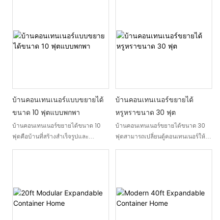
offer flexibility in living and
อย่างลงตัว ติดตั้งง่ายและย้ายที่ได้ง่าย
working spaces at a minimal
เพลิดเพลินกับอิสระในการใช้ชีวิตที่
cost and time compared to
ยืดหยุ่นด้วยบ้านคอนเทนเนอร์แบบ
conventional buildings. This
ขยายได้ของเรา
design has diverse
applications: temporary
accommodation, field offices,
and even small permanent
houses or guest lodging
บ้านคอนเทนเนอร์แบบขยายได้
บ้านคอนเทนเนอร์ขยายได้
ขนาด 10 ฟุตแบบพกพา
หรูหราขนาด 30 ฟุต
บ้านคอนเทนเนอร์ขยายได้ขนาด 10
บ้านคอนเทนเนอร์ขยายได้ขนาด 30
ฟุตคือบ้านที่สร้างสำเร็จรูปและ
ฟุตสามารถเปลี่ยนตู้คอนเทนเนอร์ให้
สามารถเคลื่อนย้ายได้ ซึ่งทำให้บ้าน
กลายเป็นพื้นที่อยู่อาศัยขนาดกะทัดรัด
เล็กๆ กลายเป็นที่อยู่อาศัยได้ บ้าน
บ้านเล็กที่สร้างสรรค์หลังนี้มีส่วนที่
ประเภทนี้สามารถขยายออกเพื่อสร้าง
สามารถพับได้เพิ่มเติมและหน้าต่าง
พื้นที่ใช้สอยที่กว้างขึ้นได้ ให้ทางเลือก
บานใหญ่ภายในโครงเหล็กที่แข็งแรง มี
ด้านที่อยู่อาศัยที่คุ้มต้นทุนและยืดหยุ่น
การออกแบบภายในที่ทันสมัยและปรับ
แต่งได้ เหมาะสำหรับการใช้เป็นที่พัก
อาศัย พักผ่อนหย่อนใจ หรือเพื่อการ