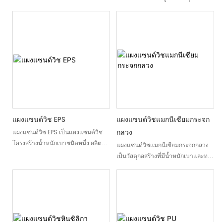
ความร้อนและการรองรับโครงสร้างเข้า
แกนโฟมฟีนอลิก เหมาะสำหรับติดตั้ง
ประกอบด้วยแผ่นเหล็กหรือแผ่นสแตน
ด้วยกัน
บนหลังคาและผนัง ให้ฉนวนกันความ
เลสเคลือบสี ซึ่งผลิตขึ้นด้วย
ร้อนที่ดีเยี่ยม ประหยัดพลังงาน และมี
กระบวนการคอมโพสิตเฉพาะทาง นิยม
ความทนทาน ด้วยคุณสมบัติทนไฟและ
ใช้ในงานต่างๆ เช่น อุปกรณ์อบแห้ง
เป็นมิตรต่อสิ่งแวดล้อม จึงนิยมใช้กัน
(เช่น อุโมงค์อบ) เตาอุตสาหกรรม และ
อย่างแพร่หลายในอาคารสำเร็จรูป ห้อง
ระบบอบชุบความร้อน มีคุณสมบัติเป็น
คลีนรูม และสภาพแวดล้อมที่มีความ
ฉนวน ทนความร้อน และป้องกันอัคคี
ปลอดภัยสูงอื่นๆ
ภัยได้ดีเยี่ยม แผงแซนด์วิชใยหินกำลัง
ได้รับความนิยมเพิ่มขึ้นเรื่อยๆ สำหรับ
การสร้างหรือปรับปรุงอุโมงค์อบแห้ง
แผงแซนด์วิช EPS
แผงแซนด์วิชแมกนีเซียมกระจก
กลวง
แผงแซนด์วิช EPS เป็นแผงแซนด์วิช
โครงสร้างน้ำหนักเบาชนิดหนึ่ง ผลิต
แผงแซนด์วิชแมกนีเซียมกระจกกลวง
จากเหล็กเคลือบสี เหล็กชุบสังกะสี หรือ
เป็นวัสดุก่อสร้างที่มีน้ำหนักเบาและทน
สแตนเลสเป็นชั้นผิว และใช้แผ่นโฟม
ไฟ แผงแซนด์วิชเหล่านี้มีแกนทำจาก
โพลีสไตรีน (หรือที่เรียกว่า EPS) เป็น
แมกนีเซียมกระจกกลวง ซึ่งยึดติดกัน
วัสดุหลัก ยึดติดกันด้วยวัสดุผสมที่มี
ด้วยกาวเทอร์โมเซตติ้งโดยใช้
ความแข็งแรงสูงด้วยการอัดร้อน แผง
เครื่องจักรขึ้นรูปต่อเนื่องขั้นสูง แผง
แซนด์วิช EPS เป็นวัสดุก่อสร้างที่คุ้มค่า
แมกนีเซียมออกไซด์ทำจากส่วนผสม
คุ้มราคา ให้ประสิทธิภาพการฉนวนกัน
ของแมกนีเซียมออกไซด์ แมกนีเซียม