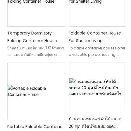
ทำให้เป็นตัวเลือกที่ยอดเยี่ยมสำหรับ
พื้นที่สำนักงานชั่วคราวหรือโซลูชัน
ที่พักชั่วคราว
Temporary Dormitory
Foldable Container House
Folding Container House
For Shelter Living
บ้านคอนเทนเนอร์แบบพับได้ได้รับการ
Foldable container houses offer
ออกแบบมาให้มีความยืดหยุ่นและ
a versatile prefab housing
ทนทาน จึงเป็นทางออกที่ดีสำหรับ
solution for various situations.
บุคคลที่กำลังมองหาที่พักฉุกเฉินที่คุ้ม
These innovative structures can
ต้นทุนและทันเวลา ไม่ว่าจะเป็นที่อยู่
serve as emergency shelters,
อาศัยชั่วคราว พื้นที่สำนักงานที่พัก
temporary workshop
อาศัย หรือความต้องการที่อยู่อาศัยฉุก
residences, or pop-up offices,
เฉินอื่นๆ คอนเทนเนอร์พับได้ของ DXH
combining portability with
สามารถตอบสนองความต้องการที่
durability. Their unique foldable
หลากหลายได้อย่างมีประสิทธิภาพ
design allows for compact
storage and easy
บ้านคอนเทนเนอร์พับได้ขนาด
transportation, enabling them
to be quickly unfolded into fully
20 ฟุต ดีไซน์ทันสมัย ​​ถอด
Portable Foldable Container