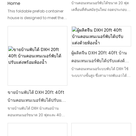
functional living spaces
ประกอบง่าย พร้อมห้องน้ำ
Home
บ้านคอนเทนเนอร์พับได้ขนาด 20 ฟุต
เคลื่อนที่ทันสมัยรุ่นใหม่ ถอดประกอบ
This foldable prefab container
ง่าย พร้อมห้องน้ำเพื่อความสะดวก
house is designed to meet the
สบายยิ่งขึ้น พื้นที่ใช้สอยที่กะทัดรัดและ
diverse needs of modern
อเนกประสงค์นี้เหมาะอย่างยิ่งสำหรับผู้
lifestyles. Whether you're
ที่มองหาโซลูชันที่อยู่อาศัยแบบพกพา
seeking a cozy farmhouse
และมีประสิทธิภาพ
retreat, a temporary dormitory,
or a customizable living space,
ผู้ผลิตจีน DXH 20ft 40ft บ้าน
this product offers unparalleled
คอนเทนเนอร์พับได้ปรับแต่งด้วย
versatility
ห้องน้ำ
บ้านคอนเทนเนอร์แบบพับได้ DXH ใช้
ระบบรางขั้นสูง ซึ่งสามารถพับเอวได้
อย่างราบรื่นและมั่นคงด้วยการใช้งาน
ที่เรียบง่าย และสามารถพับและกาง
ขายบ้านพับได้ DXH 20ft 40ft
ออกได้อย่างง่ายดายโดยไม่ต้องใช้
บ้านคอนเทนเนอร์พับได้ปรับแต่ง
เครื่องมือที่ซับซ้อน
พร้อมห้องน้ำ
ขายบ้านพับได้ DXH นำเสนอบ้าน
คอนเทนเนอร์ขนาด 20 ฟุตและ 40
ฟุตที่ปรับแต่งได้ซึ่งสามารถพับเก็บได้
เพื่อการขนส่งและประกอบง่าย บ้าน
เหล่านี้มาพร้อมกับห้องน้ำและเป็น