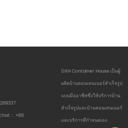
DXH Container House เป็นผู้
ผลิตบ้านคอนเทนเนอร์สำเร็จรูป
แบบมืออาชีพซึ่งให้บริการบ้าน
0269337
สำเร็จรูปและบ้านคอนเทนเนอร์
echat：
+86
และบริการที่กำหนดเอง