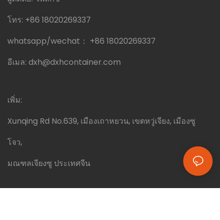
โทร:
+86 18020269337
whatsapp/wechat：
+86 18020269337
อีเมล:
dxh@dxhcontainer.com
เพิ่ม:
Xunqing Rd No.639, เมืองเถาหยวน, เขตหวู่เจียง, เมืองซู
โจว,
มณฑลเจียงซู ประเทศจีน