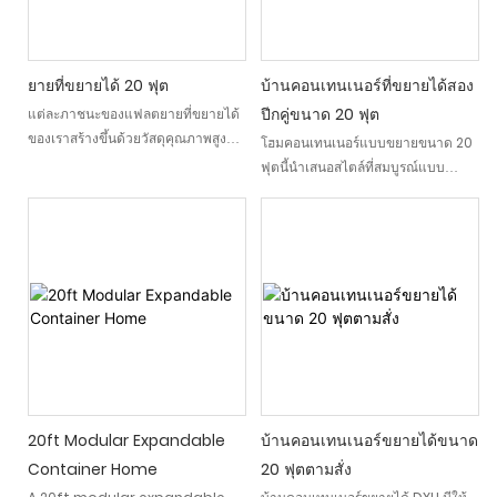
ยายที่ขยายได้ 20 ฟุต
บ้านคอนเทนเนอร์ที่ขยายได้สอง
ปีกคู่ขนาด 20 ฟุต
แต่ละภาชนะของแฟลตยายที่ขยายได้
ของเราสร้างขึ้นด้วยวัสดุคุณภาพสูง
โฮมคอนเทนเนอร์แบบขยายขนาด 20
และวิศวกรรมที่แม่นยำเพื่อให้แน่ใจว่า
ฟุตนี้นำเสนอสไตล์ที่สมบูรณ์แบบ
มีความแข็งแรงและความทนทาน บ้าน
ระหว่างความเก่งกาจการออกแบบร่วม
แบบแยกส่วนที่เป็นนวัตกรรมนี้สามารถ
สมัยและประสิทธิภาพในการวางแผน
ขยายได้ให้ความสะดวกสบายและการ
อวกาศ ไม่ว่าคุณจะใช้มันเป็นบ้านของ
ปฏิบัติจริงในพื้นที่ขนาดกะทัดรัด ทำ
คุณในครอบครัวห้องพักแขกสำนักงาน
หน้าที่เหมือนหน่วยเล็ก ๆ ที่สามารถ
โฮมออฟฟิศหรือห้องเช่ารีสอร์ทบ้านที่
เปลี่ยนเป็นพื้นที่นั่งเล่นที่สะดวกสบาย
พับเก็บได้และขยายได้นี้ให้คุณค่าระยะ
ด้วยสองหรือสามห้องนอนห้องน้ำและ
ยาวที่ดีแก่คุณ
ห้องครัว
20ft Modular Expandable
บ้านคอนเทนเนอร์ขยายได้ขนาด
Container Home
20 ฟุตตามสั่ง