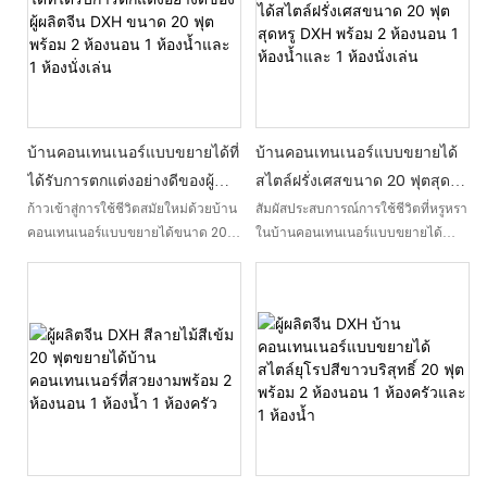
ประสิทธิภาพและความทนทาน
advanced steel sandwich
สามารถขยายได้เพื่อสร้างสภาพ
panels, offering a flexible,
แวดล้อมที่กว้างขวางและสะดวกสบาย
eco-friendly, and quick-to-
ในขณะที่ยังง่ายต่อการขนส่งและตั้งค่า
assemble solution for
modern living, working, or
emergencies
บ้านคอนเทนเนอร์แบบขยายได้ที่
บ้านคอนเทนเนอร์แบบขยายได้
ได้รับการตกแต่งอย่างดีของผู้
สไตล์ฝรั่งเศสขนาด 20 ฟุตสุดหรู
ผลิตจีน DXH ขนาด 20 ฟุตพร้อม
DXH พร้อม 2 ห้องนอน 1 ห้องน้ำ
ก้าวเข้าสู่การใช้ชีวิตสมัยใหม่ด้วยบ้าน
สัมผัสประสบการณ์การใช้ชีวิตที่หรูหรา
คอนเทนเนอร์แบบขยายได้ขนาด 20
ในบ้านคอนเทนเนอร์แบบขยายได้
2 ห้องนอน 1 ห้องน้ำและ 1 ห้อง
และ 1 ห้องนั่งเล่น
ฟุตที่สร้างขึ้นอย่างสวยงามของ DXH
สไตล์ฝรั่งเศสขนาด 20 ฟุตที่น่าทึ่งหลัง
นั่งเล่น
พร้อมด้วย 2 ห้องนอน 1 ห้องน้ำ และ
นี้ มีสองห้องนอน หนึ่งห้องน้ำ และห้อง
ห้องนั่งเล่นกว้างขวาง บ้านที่ตกแต่ง
นั่งเล่นกว้างขวาง บ้านเพรียวบางและมี
อย่างดีหลังนี้เหมาะสำหรับผู้ที่กำลังมอง
สไตล์หลังนี้มอบทั้งความสะดวกสบาย
หาพื้นที่ใช้สอยที่มีสไตล์และมีประโยชน์
และความซับซ้อนด้วยการตกแต่ง
ใช้สอย
ระดับแนวหน้าและการออกแบบที่ทัน
สมัย