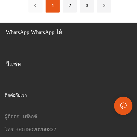
ซึ่งประกอบด้วย 2 ห้องนอน 1 ห้องน้ำ
อย่างอิสระตามความต้องการของคุณ
1
2
3
และ 1 ห้องครัว การออกแบบที่กะทัดรัด
แต่เน้นประโยชน์ใช้สอยนี้เหมาะ
สำหรับผู้ที่มองหาโซลูชันการอยู่อาศัยที่
ทันสมัยและใช้งานได้จริง
WhatsApp WhatsApp ได้
วีแชท
ติดต่อกับเรา
ผู้ติดต่อ: เฟลิกซ์
โทร:
+86 18020269337