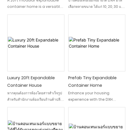
A 20ft modular expandable
บ้านคอนเทนเนอร์ขยายได้ DXH มีให้
container home is a versatile,
เลือกหลายขนาด ได้แก่ 10, 20, 30 และ
cost-effective housing
40 ฟุต พร้อมด้วยรูปแบบที่กำหนดเอง
solution made from
DXH ได้รับการออกแบบมาโดยคำนึง
containers. These container
ถึงความทนทานและความสามารถใน
homes are designed to be
การปรับตัว โดยผสมผสานวิศวกรรมที่
compact, portable, and
ล้ำสมัยเข้ากับสุนทรียศาสตร์ที่ทันสมัย
customizable, making them
และล้ำสมัย มอบประสบการณ์การใช้
ideal for tiny homes, vacation
ชีวิตที่ทั้งสะดวกสบายและหรูหรา
cabins, or even permanent
residences
Luxury 20ft Expandable
Prefab Tiny Expandable
Container House
Container Home
หากคุณต้องการห้องโดยสารสำเร็จรูป
Enhance your housing
สำหรับสำนักงานห้องเรียนร้านค้าปลีก
experience with the DXH
หรือที่ตั้งแคมป์ชั่วคราวบ้าน
Prefab Tiny Expandable
คอนเทนเนอร์ที่ขยายได้ขนาด 20 ฟุต
Container Home. This
สุดหรูแห่งนี้มีคุณภาพและความ
innovative, durable, and
ยืดหยุ่นที่ยอดเยี่ยม ออกแบบมาเพื่อ
affordable home is built with