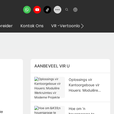
reider
Kontak Ons
VR -vertoonlokaal
AANBEVEEL VIR U
Oplossings vir
Kantoorgeboue vir
Houers: Modulêre
Werkruimtes vir
Moderne Projekte
Hoe om 'n
ie
houergarage te