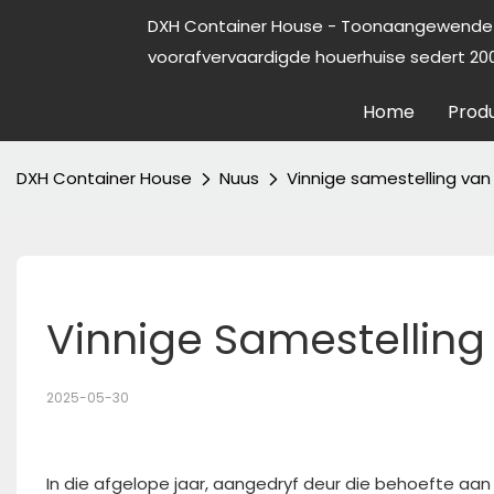
DXH Container House - Toonaangewende 
voorafvervaardigde houerhuise sedert 200
Home
Prod
DXH Container House
Nuus
Vinnige samestelling va
Vinnige Samestellin
2025-05-30
In die afgelope jaar, aangedryf deur die behoefte aa