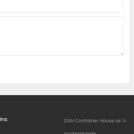
Ons
DXH Container House as 'n
professionele