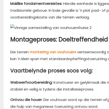
Maklike fondamentvereistes:
Hierdie eenhede is liggew
tradisionele geboue. In baie gevalle is 'n plat pad- o
voorbereidingskoste van die terrein verlaag.
Montageproses: Doeltreffendheid i
Die terrein
montering van vouhouers
verteenwoordig di
kan 'n klein span met standaardopheffingstoerusting di
Vaartbelynde proses soos volg:
Webwerfvoorbereiding:
Konstrueer en gelykmaak die
stabiel en veilig is tydens die installasieproses.
Ontvou die houer:
Die vouhouer word op die terrein a
die hulp van meganiese toerusting ontvou word.