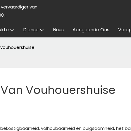
vervaardiger van
8..
ukte
Diense
Nuus
Aangaande Ons
Versp
n vouhouershuise
g Van Vouhouershuise
n bekostigbaarheid, volhoubaarheid en buigsaamheid, het ba