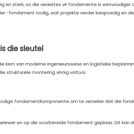
ig en sterk, so die vereistes vir fondamente is eenvoudiger as
f pier -fondament nodig, wat projekte verder bespoedig en di
s die sleutel
e kern van moderne ingenieurswese en logistieke beplanning
e strukturele montering vinnig voltooi.
 nodige fondamentkomponente om te verseker dat die fon
fgelewer en op die voorbereide fondament geplaas. Dit kan 