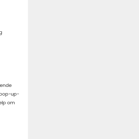
g
llende
s pop-up-
help om