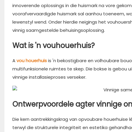
innoverende oplossings in die huismark na vore gekom
voorafvervaardigde huismark sal aanhou toeneem, wat
lewenstyl wend. Onder hierdie neigings het vouhouers
vinnig saamgestelde behuisingsoplossing.
Wat is 'n vouhouerhuis?
A
vou houerhuis
is 'n bekostigbare en volhoubare bou
multifunksionele ruimtes te skep. Die bokse is gebou 
vinnige installasieproses verseker.
Ontwerpvoordele agter vinnige on
Die kern aantrekkingskrag van opvoubare houerhuise lê i
terwyl die strukturele integriteit en estetika gehandh