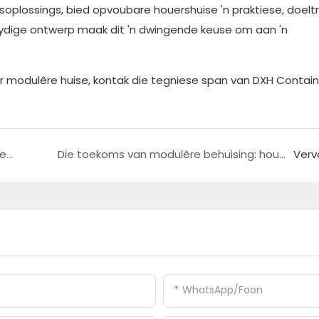
oplossings, bied opvoubare houershuise 'n praktiese, doelt
lsydige ontwerp maak dit 'n dwingende keuse om aan 'n
r modulêre huise, kontak die tegniese span van DXH Contain
Gevallestudie: innoverende modulêre staalgebou vir moderne werkruimtes
Die toekoms van modulêre behuising: houershuise in trekfasiliteite
Verv
WhatsApp/foon