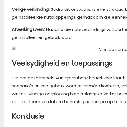
Veilige verbinding:
Sodra dit ontvou is, is elke struktu
geïnstalleerde nutskoppelings gemaak om die eenheid a
Afwerkingswerk:
Nadat u die nutsverbindings voltooi he
geïnstalleer en gebruik word.
Veelsydigheid en toepassings
Die aanpasbaarheid van opvoubare houerhuise laat hull
scenario's en kan gebruik word as primêre koshuise, v
winkels. Vinnige ontplooiing bied belangrike verligti
die probleem van latere behuising na rampe op te los.
Konklusie