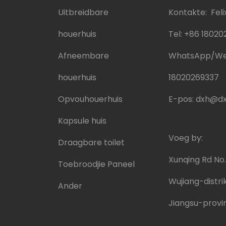
Uitbreidbare
Kontakte: Feli
houerhuis
Tel:
+86 18020
Afneembare
WhatsApp/W
houerhuis
18020269337
Opvouhouerhuis
E-pos:
dxh@dx
Kapsule huis
Voeg by:
Draagbare toilet
Xunqing Rd No
Toebroodjie Paneel
Wujiang-distrik
Ander
Jiangsu-provin