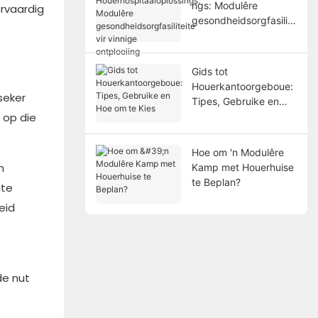
ngs: Modulêre
ervaardig
gesondheidsorgfasilite
ite vir vinnige
ontplooiing
Gids tot
Houerkantoorgeboue:
seker
Tipes, Gebruike en
 op die
Hoe om te Kies
Hoe om 'n Modulêre
n
Kamp met Houerhuise
te Beplan?
mte
eid
t
de nut