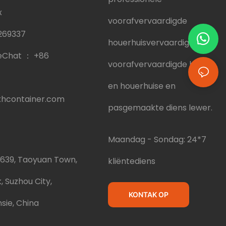
x
voorafvervaardigde
269337
houerhuisvervaardiger wat
eChat ：
+86
voorafvervaardigde huise
en houerhuise en
hcontainer.com
pasgemaakte diens lewer.
Maandag - Sondag: 24*7
.639, Taoyuan Town,
kliëntediens
, Suzhou City,
KONTAK OP
sie, China