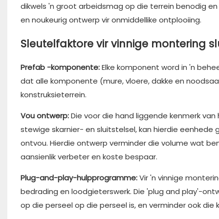
dikwels 'n groot arbeidsmag op die terrein benodig en
en noukeurig ontwerp vir onmiddellike ontplooiing.
Sleutelfaktore vir vinnige montering slu
Prefab -komponente:
Elke komponent word in 'n behee
dat alle komponente (mure, vloere, dakke en noodsaakl
konstruksieterrein.
Vou ontwerp:
Die voor die hand liggende kenmerk van h
stewige skarnier- en sluitstelsel, kan hierdie eenhede g
ontvou. Hierdie ontwerp verminder die volume wat beno
aansienlik verbeter en koste bespaar.
Plug-and-play-hulpprogramme:
Vir 'n vinnige monter
bedrading en loodgieterswerk. Die 'plug and play'-ont
op die perseel op die perseel is, en verminder ook die 