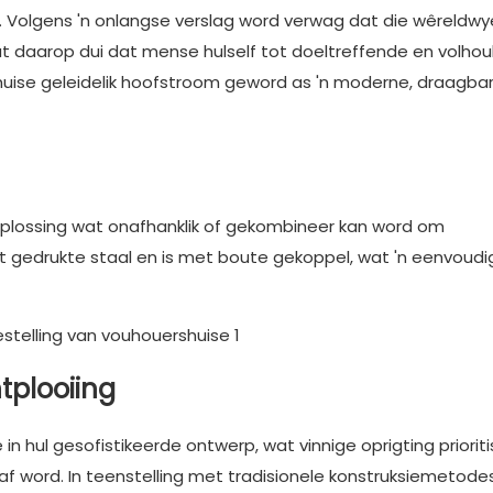
. Volgens 'n onlangse verslag word verwag dat die wêreldwy
 daarop dui dat mense hulself tot doeltreffende en volho
huise geleidelik hoofstroom geword as 'n moderne, draagba
oplossing wat onafhanklik of gekombineer kan word om
uit gedrukte staal en is met boute gekoppel, wat 'n eenvoud
tplooiing
n hul gesofistikeerde ontwerp, wat vinnige oprigting priorit
aaf word. In teenstelling met tradisionele konstruksiemetode