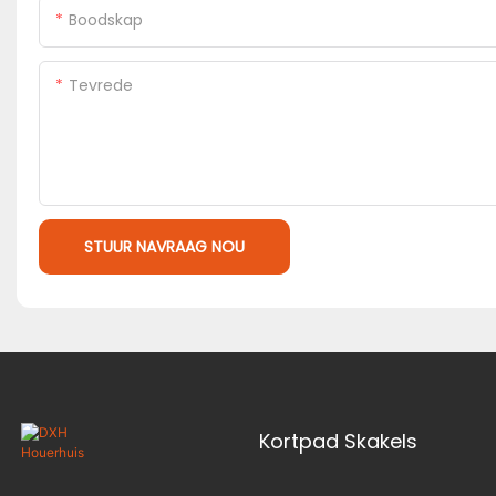
Boodskap
Tevrede
STUUR NAVRAAG NOU
Kortpad Skakels