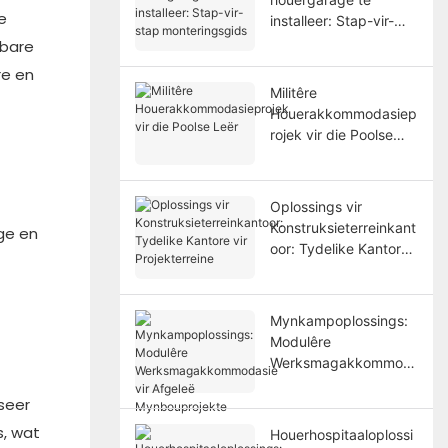
e
installeer: Stap-vir-
stap monteringsgids
ubare
re en
Militêre
Houerakkommodasiep
rojek vir die Poolse
Leër
Oplossings vir
Konstruksieterreinkant
ige en
oor: Tydelike Kantore
vir Projekterreine
Mynkampoplossings:
Modulêre
Werksmagakkommod
asie vir Afgeleë
iseer
Mynbouprojekte
s, wat
Houerhospitaaloplossi