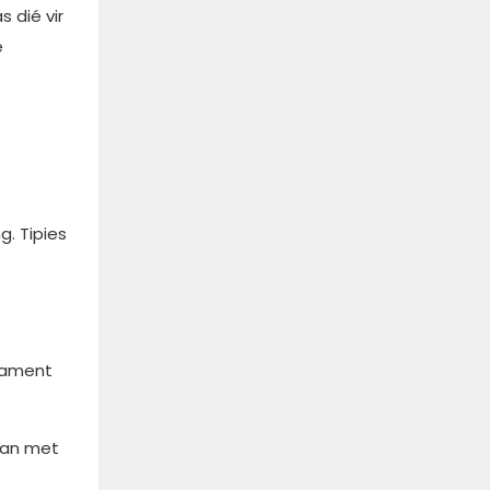
 dié vir
e
. Tipies
dament
dan met