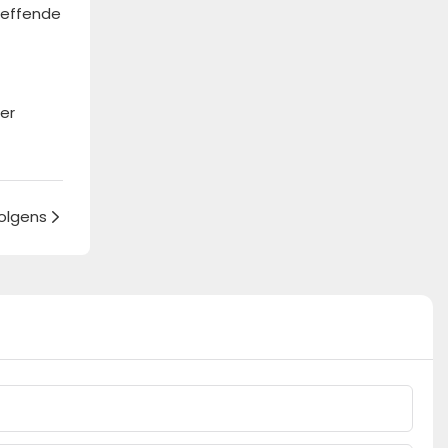
reffende
er
olgens