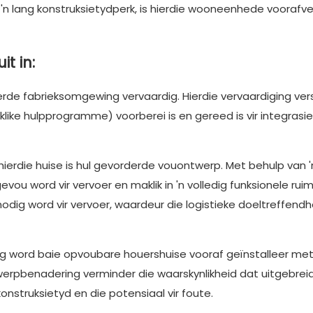
 'n lang konstruksietydperk, is hierdie wooneenhede voorafv
it in:
rde fabrieksomgewing vervaardig. Hierdie vervaardiging ver
ike hulpprogramme) voorberei is en gereed is vir integrasie
ierdie huise is hul gevorderde vouontwerp. Met behulp van '
evou word vir vervoer en maklik in 'n volledig funksionele rui
dig word vir vervoer, waardeur die logistieke doeltreffendh
ing word baie opvoubare houershuise vooraf geïnstalleer me
werpbenadering verminder die waarskynlikheid dat uitgebrei
konstruksietyd en die potensiaal vir foute.