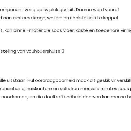
urkomponent veilig op sy plek gesluit. Daarna word vooraf
an eksterne krag-, water- en rioolstelsels te koppel.
t, kan binne -materiale soos vloer, kaste en toebehore vinni
e uitstaan. Hul oordraagbaarheid maak dit geskik vir verski
akansiehuise, huiskantore en selfs kommersiële ruimtes soo
ng in noodrampe, en die doeltreffendheid daarvan kan mense 