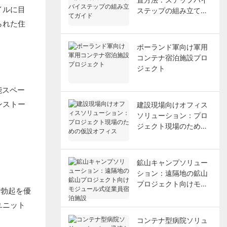
イルに目
ステップの組み立てガ
イド
られた住
ポーランド軍向け軍用
コンテナ宿泊施設プロ
ジェクト
能スペー
ンストー
建設現場向けオフィス
ソリューション：プロ
ジェクト現場のための
仮設オフィス
鉱山キャンプソリュー
ション：遠隔地の鉱山
プロジェクト向けモジ
な勃起を優
ュール式従業員宿泊施
ユニット
設
コンテナ型病院ソリュ