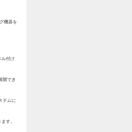
グ機器を
ベル付け
展開でき
ステムに
きます。