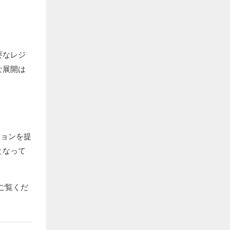
要なレジ
な展開は
ションを提
となって
をご覧くだ