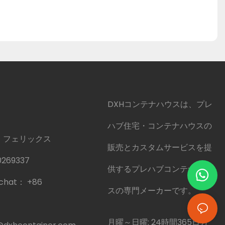
DXHコンテナハウスは、プレ
ハブ住宅・コンテナハウスの
 フェリックス
販売とカスタムサービスを提
0269337
供するプレハブコンテナハウ
echat：
+86
スの専門メーカーです。
月曜～日曜: 24時間365日カ