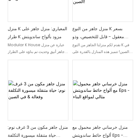
منزل جاهز من النوع K بسعر
منزل K المعياري: منزل جاهز على
معقول - قابل للتخصيص، وذو
طراز K مزود بألواح ساندويتش
جودة عالية، ومعروض للبيع في
نقدم لكم منزلنا الجاهز من النوع K في
Modular K House عبارة عن منزل
الصين! تتميز هذه المنازل بالقدرة على
جاهز أنيق وحديث تم بناؤه على الطراز
الصين!
تحمل التكاليف والتخصيص وجودة البناء،
المعماري K. هذا المنزل مصنوع من ألواح
وهي الآن معروضة للبيع، مما يجعلها
شطيرة عالية الكفاءة، ويوفر حلاً سريعًا
خيارًا مثاليًا لأولئك الذين يبحثون عن
وسهلاً لأولئك الذين يبحثون عن مساحة
حلول إسكان ميسورة التكلفة ومصممة
معيشة أنيقة وموفرة للطاقة
خصيصًا.
منزل خرساني جاهز محمول مع
منزل جاهز مكون من 3 غرف نوم:
ألواح حائط ساندويتش Eps -
حياة متنقلة ميسورة التكلفة