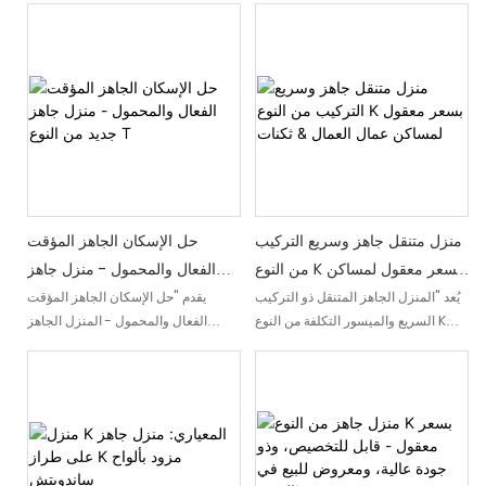
المبتكرة حلاً فعالاً من حيث التكلفة،
المريح المكون من طابق واحد بين
وتجمع بين التنوع والاستدامة لتلبية
الجمال المعاصر والتصنيع المسبق
احتياجاتك السكنية بسهولة
الفعال من حيث التكلفة، مما يجعله خيارًا
مثاليًا لأصحاب المنازل الحديثة الذين
يبحثون عن مسكن فعال وعصري
منزل متنقل جاهز وسريع التركيب
حل الإسكان الجاهز المؤقت
من النوع K بسعر معقول لمساكن
الفعال والمحمول - منزل جاهز
عمال العمال & ثكنات
جديد من النوع T
يُعد "المنزل الجاهز المتنقل ذو التركيب
يقدم "حل الإسكان الجاهز المؤقت
السريع والميسور التكلفة من النوع K
الفعال والمحمول - المنزل الجاهز
لمساكن عمال العمال & ثكنات" حلاً
الجديد من النوع T" حلاً إسكانيًا مبتكرًا
سكنيًا فعالاً من حيث التكلفة وسهل
وفعالاً من حيث التكلفة وسهل النقل.
التجميع مصمم خصيصًا للعمال العمال.
بفضل تصميمه الفعال والبناء الجاهز،
يوفر هذا المنزل المتنقل الجاهز صالات
فإنه يوفر مساحة معيشة مؤقتة مريحة
نوم مشتركة وثكنات مريحة، مما يوفر
ومستدامة
مساحة معيشة مريحة وفعالة للعمال