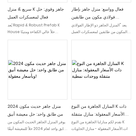
فعال وواسع: منزل جاهز بإطار
سريع & منزل K جاهز وقوي: حل
فولاذي مكون من طابقين
فعال لمعسكرات العمل
لمعسكرات العمل والمهاجع
يعد "المنزل الجاهز ذو الإطار الفولاذي
يُعد Rapid & Robust Prefab K
المكون من طابقين لمعسكرات العمل
House حلاً عالي الكفاءة ومتينًا
والمهاجع" الفعال والواسع: حلاً حديثًا
لمعسكرات العمل. يضمن هذا الهيكل
وعمليًا مصممًا لتلبية احتياجات الإقامة
الجاهز التجميع السريع ويوفر بيئة
في معسكرات العمل والمهاجع. بفضل
معيشية آمنة ومريحة للعمال
هيكله الفولاذي، فإنه يوفر الكفاءة
ومساحة واسعة لحياة مريحة
المنازل الجاهزة من النوع K ذات
2024 منزل جاهز حديث مكون
الأسعار المعقولة: منازل متنقلة
من طابق واحد: حل معيشة أنيق
ووحدات نمطية
وبأسعار معقولة!
نقدم لكم منازلنا الجاهزة من النوع K
يوفر المنزل الجاهز الحديث المكون من
ذات الأسعار المعقولة - منازل الحاويات
طابق واحد لعام 2024 حلاً للمعيشة أنيقًا
المتنقلة والمعيارية. توفر هذه المنازل
وبأسعار معقولة. يجمع هذا التصميم