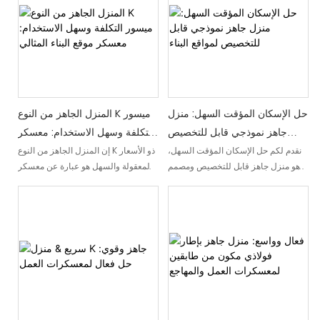
حل الإسكان المؤقت السهل: منزل
المنزل الجاهز من النوع K ميسور
جاهز نموذجي قابل للتخصيص
التكلفة وسهل الاستخدام: معسكر
لمواقع البناء
موقع البناء المثالي
نقدم لكم حل الإسكان المؤقت السهل،
إن المنزل الجاهز من النوع K ذو الأسعار
وهو منزل جاهز قابل للتخصيص ومصمم
المعقولة والسهل هو عبارة عن معسكر
خصيصًا لمواقع البناء. بفضل مرونته
موقع بناء خالٍ من المتاعب ويوفر حلاً
وسهولة تجميعه، فإنه يوفر مساحة
إسكانيًا فعالاً من حيث التكلفة. بفضل
معيشة مناسبة ومريحة للعمال، مما
سهولة تجميعه وسعره المناسب، فهو
يضمن تلبية احتياجاتهم السكنية بكفاءة
خيار مثالي لمشاريع البناء التي تبحث
عن أماكن إقامة فعالة ومريحة