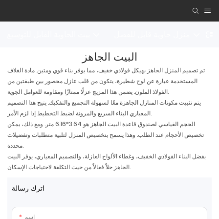
ي
منزل حاوية قابل للفصل
بيت الحاوية القابل للتوسيع
البيت الجاهز
تم تصميم المنزل الجاهز بهيكل فولاذي خفيف، مما يوفر بناء قوي ومتين. مادة الغلاف
المستخدمة عبارة عن لوح شطيرة، يتكون من قلب عازل محصور بين طبقتين من
الفولاذ الملون. يضمن هذا المزيج عزلًا ممتازًا ومقاومة للعوامل الجوية.
يتم تثبيت مكونات المنازل الجاهزة معًا لسهولة التجميع والتفكيك. يتيح هذا التصميم
المعياري البناء السريع والمرونة لضبط التخطيط إذا لزم الأمر.
الحجم القياسي لصندوق قاعدة البيت الجاهز هو 3.64*6.16 متر. ومع ذلك، يمكن
تخصيص الأحجام عند الطلب. وهذا يسمح بتخصيص المنزل لتلبية متطلبات وتفضيلات
محددة.
بفضل البناء الفولاذي الخفيف، وغطاء الألواح العازلة، والتصميم المعياري، يوفر البيت
الجاهز حلاً فعالاً من حيث التكلفة لاحتياجات الإسكان.
اترك رسالة
اسم