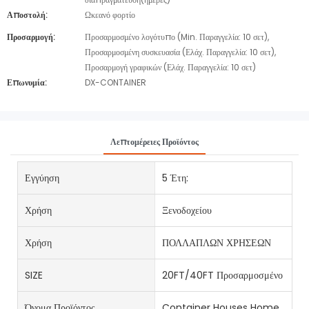
Αποστολή:
Ωκεανό φορτίο
Προσαρμογή:
Προσαρμοσμένο λογότυπο (Min. Παραγγελία: 10 σετ),
Προσαρμοσμένη συσκευασία (Ελάχ. Παραγγελία: 10 σετ),
Προσαρμογή γραφικών (Ελάχ. Παραγγελία: 10 σετ)
Επωνυμία:
DX-CONTAINER
Λεπτομέρειες Προϊόντος
Εγγύηση
5 Έτη:
Χρήση
Ξενοδοχείου
Χρήση
ΠΟΛΛΑΠΛΩΝ ΧΡΗΣΕΩΝ
SIZE
20FT/40FT Προσαρμοσμένο
Όνομα Προϊόντος
Container Houses Home