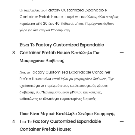
Οι διαστάσεις του Factory Customized Expandable
Container Prefab House μπορεί να ποικίλλουν, αλλά συνήθως
κυμαίνεται από 20 έως 40 πόδια σε μήκος, παρέχοντας άφθονο
χώρο για διαμονή και προσαρμογή.
Είναι Το Factory Customized Expandable
3
Container Prefab House Κατάλληλο Για
Μακροχρόνια Διαβίωση;
Ναι, το Factory Customized Expandable Container
Prefab House είναι κατάλληλο για μακροχρόνια διαβίωση. Έχει
σχεδιαστεί για να παρέχει άνετους και λειτουργικούς χώρους
διαβίωσης, συμπεριλαμβανομένου μπάνιου και κουζίνας,
καθιστώντας το ιδανικό για παρατεταμένες διαμονές.
Ποια Είναι Μερικά Κατάλληλα Σενάρια Εφαρμογής
4
Για Το Factory Customized Expandable
Container Prefab House;