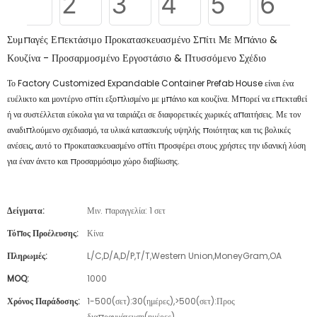
Συμπαγές Επεκτάσιμο Προκατασκευασμένο Σπίτι Με Μπάνιο &
Κουζίνα - Προσαρμοσμένο Εργοστάσιο & Πτυσσόμενο Σχέδιο
Το Factory Customized Expandable Container Prefab House είναι ένα
ευέλικτο και μοντέρνο σπίτι εξοπλισμένο με μπάνιο και κουζίνα. Μπορεί να επεκταθεί
ή να συστέλλεται εύκολα για να ταιριάζει σε διαφορετικές χωρικές απαιτήσεις. Με τον
αναδιπλούμενο σχεδιασμό, τα υλικά κατασκευής υψηλής ποιότητας και τις βολικές
ανέσεις, αυτό το προκατασκευασμένο σπίτι προσφέρει στους χρήστες την ιδανική λύση
για έναν άνετο και προσαρμόσιμο χώρο διαβίωσης.
Δείγματα:
Μιν. παραγγελία: 1 σετ
Τόπος Προέλευσης:
Κίνα
Πληρωμές:
L/C,D/A,D/P,T/T,Western Union,MoneyGram,OA
MOQ:
1000
Χρόνος Παράδοσης:
1-500(σετ):30(ημέρες),>500(σετ):Προς
διαπραγμάτευση(ημέρες)