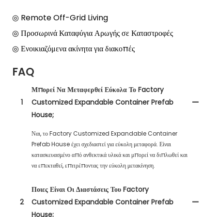
◎ Remote Off-Grid Living
◎ Προσωρινά Καταφύγια Αρωγής σε Καταστροφές
◎ Ενοικιαζόμενα ακίνητα για διακοπές
FAQ
Μπορεί Να Μεταφερθεί Εύκολα Το Factory
1
Customized Expandable Container Prefab
House;
Ναι, το Factory Customized Expandable Container
Prefab House έχει σχεδιαστεί για εύκολη μεταφορά. Είναι
κατασκευασμένο από ανθεκτικά υλικά και μπορεί να διπλωθεί και
να επεκταθεί, επιτρέποντας την εύκολη μετακίνηση.
Ποιες Είναι Οι Διαστάσεις Του Factory
2
Customized Expandable Container Prefab
House;