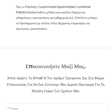
Ναι, το Factory Customized Expandable Container
Prefab House διαθέτει μπάνιο και κουζίνα, παρέχοντας
απαραίτητες εγκαταστάσεις για καθημερινή ζωή. Επιπλέον, μπορεί
να προσαρμοστεί με ανέσεις όπως θέρμανση, κλιματισμός και
ηλεκτρικές εγκαταστάσεις.
Επικοινωνήστε Μαζί Μας.
Απλά Αφήστε Το Email Ή Τον Αριθμό Τηλεφώνου Σας Στη Φόρμα
Επικοινωνίας Για Να Σας Στείλουμε Μια Δωρεάν Προσφορά Για Τη
Μεγάλη Γκάμα Των Σχεδίων Μας
Όνομα