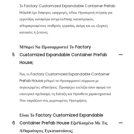
Το Factory Customized Expandable Container Prefab
House έχει διάφορες εφαρμογές, όπως προσωρινή στέγαση για
εργοτάξια, καταφύγια αντιμετώπισης καταστροφών,
απομακρυσμένους σταθμούς εργασίας, ακόμη και ως εξοχικές
κατοικίες ή ξενώνες.
Μπορεί Να Προσαρμοστεί Το Factory
5
Customized Expandable Container Prefab
House;
Ναι, το Factory Customized Expandable Container
Prefab House μπορεί να προσαρμοστεί σύμφωνα με
συγκεκριμένες απαιτήσεις. Προσφέρει ευελιξία όσον αφορά τον
εσωτερικό σχεδιασμό, τη διάταξη και πρόσθετα χαρακτηριστικά
που ταιριάζουν στις μεμονωμένες προτιμήσεις.
Είναι Το Factory Customized Expandable
6
Container Prefab House Εξοπλισμένο Με Τις
Απαραίτητες Εγκαταστάσεις;