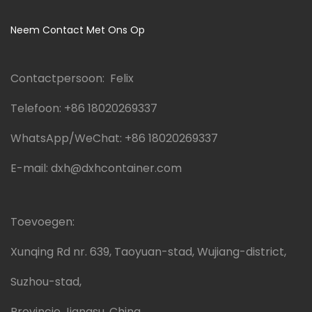
Neem Contact Met Ons Op
Contactpersoon: Felix
Telefoon:
+86 18020269337
WhatsApp/WeChat:
+86 18020269337
E-mail:
dxh@dxhcontainer.com
Toevoegen:
Xunqing Rd nr. 639, Taoyuan-stad, Wujiang-district,
Suzhou-stad,
Provincie Jiangsu, China