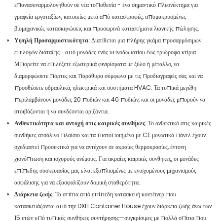
επανασυναρμολογηθούν σε νέα τοποθεσία - ένα σημαντικό πλεονέκτημα για
γραφεία εργοταξίων, κατοικίες μετά από καταστροφές, απομακρυσμένες
βιομηχανικές κατασκηνώσεις και προσωρινά καταστήματα λιανικής πώλησης.
Υψηλή Προσαρμοστικότητα:
Διατίθεται μια πλήρης γκάμα προσαρμόσιμων
επιλογών διάταξης—από μονάδες ενός υπνοδωματίου έως τριώροφα κτίρια.
Μπορείτε να επιλέξετε εξωτερικά φινιρίσματα με ξύλο ή μέταλλο, να
διαμορφώσετε πόρτες και παράθυρα σύμφωνα με τις προδιαγραφές σας και να
προσθέσετε υδραυλικά, ηλεκτρικά και συστήματα HVAC. Τα τυπικά μεγέθη
περιλαμβάνουν μονάδες 20 ποδιών και 40 ποδιών, και οι μονάδες μπορούν να
στοιβάζονται ή να συνδέονται οριζόντια.
Ανθεκτικότητα και αντοχή στις καιρικές συνθήκες:
Το ανθεκτικό στις καιρικές
συνθήκες ατσάλινο πλαίσιο και τα πιστοποιημένα με CE μονωτικά πάνελ έχουν
σχεδιαστεί προσεκτικά για να αντέχουν σε ακραίες θερμοκρασίες, έντονη
χιονόπτωση και ισχυρούς ανέμους. Για ακραίες καιρικές συνθήκες, οι μονάδες
επίπεδης συσκευασίας μας είναι εξοπλισμένες με ενισχυμένους μηχανισμούς
ασφάλισης για να εξασφαλίζουν δομική σταθερότητα.
Διάρκεια ζωής:
Τα σπίτια από επίπεδη κατασκευή κοντέινερ που
κατασκευάζονται από την DXH Container House έχουν διάρκεια ζωής άνω των
15 ετών υπό τυπικές συνθήκες συντήρησης—συγκρίσιμες με πολλά σπίτια που