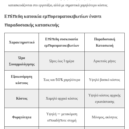
κατασκευάζονται στο εργοτάξιο, αλλά με σημαντικά χαμηλότερο κόστος.
Επίπεδη κατοικία εμπορευματοκιβωτίων έναντι
παραδοσιακής κατασκευής
Επίπεδη συσκευασία
Παραδοσιακή
Χαρακτηριστικό
εμπορευματοκιβωτίων
Κατασκευή
Ώρα
Ώρες έως 1 ημέρα
Αρκετούς μήνες
Συναρμολόγησης
Εξοικονόμηση
Έως και 50% χαμηλότερα
Υψηλό βασικό κόστος
κόστους
Υψηλό κόστος αρχικής
Κόστος
Χαμηλό αρχικό κόστος
εγκατάστασης
Υψηλή — μετακόμιση
Φορητότητα
Μόνιμος, ακίνητος
οποιαδήποτε στιγμή