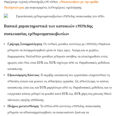
παρέχουμε τεχνική υποστήριξη επί τόπου.
επικοινωνήστε με την ομάδα
πωλήσεών μας
για συγκεκριμένες λεπτομέρειες τιμολόγησης.
Βασικά χαρακτηριστικά των κατοικιών επίπεδης
συσκευασίας εμπορευματοκιβωτίων
Γρήγορη Συναρμολόγηση:
Οι τυπικές μονάδες κοντέινερ με επίπεδη επιφάνεια
μπορούν να συναρμολογηθούν μέσα σε λίγες ώρες. Ακόμη και οι μεγάλες
διαμορφώσεις πολλαπλών μονάδων μπορούν συνήθως να ολοκληρωθούν εντός
ημερών, κάτι που είναι 30% έως 50% ταχύτερο από τις παραδοσιακές μεθόδους
κατασκευής.
Εξοικονόμηση Κόστους:
Η ακριβής κατασκευή στο εργοστάσιο ελαχιστοποιεί τη
σπατάλη υλικών και μειώνει τις απαιτήσεις εργασίας. Ως αποτέλεσμα, το κόστος
κατασκευής είναι έως και 50% χαμηλότερο από τις παραδοσιακές μεθόδους και το
ενεργειακό κόστος μπορεί να μειωθεί κατά 30% έως 40% χάρη στη μόνωση πάνελ
σάντουιτς υψηλής απόδοσης.
Πλήρως μετατοπίσιμη:
Τα σπίτια από κοντέινερ επίπεδης συσκευασίας
μπορούν να αποσυναρμολογηθούν, να συσκευαστούν ξανά και να