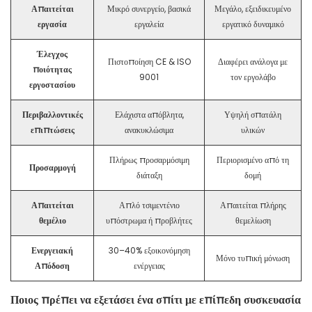
Απαιτείται
Μικρό συνεργείο, βασικά
Μεγάλο, εξειδικευμένο
εργασία
εργαλεία
εργατικό δυναμικό
Έλεγχος
Πιστοποίηση CE & ISO
Διαφέρει ανάλογα με
ποιότητας
9001
τον εργολάβο
εργοστασίου
Περιβαλλοντικές
Ελάχιστα απόβλητα,
Υψηλή σπατάλη
επιπτώσεις
ανακυκλώσιμα
υλικών
Πλήρως προσαρμόσιμη
Περιορισμένο από τη
Προσαρμογή
διάταξη
δομή
Απαιτείται
Απλό τσιμεντένιο
Απαιτείται πλήρης
θεμέλιο
υπόστρωμα ή προβλήτες
θεμελίωση
Ενεργειακή
30–40% εξοικονόμηση
Μόνο τυπική μόνωση
Απόδοση
ενέργειας
Ποιος πρέπει να εξετάσει ένα σπίτι με επίπεδη συσκευασία