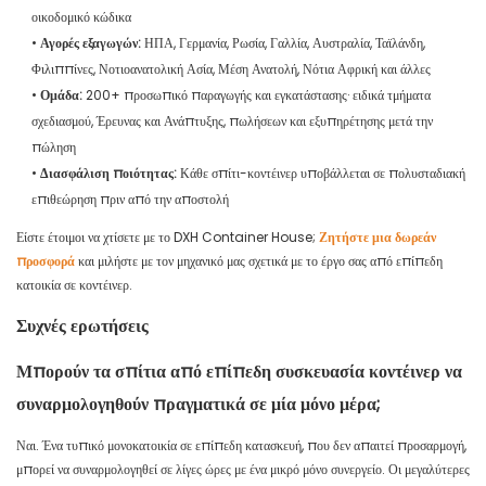
οικοδομικό κώδικα
•
Αγορές εξαγωγών:
ΗΠΑ, Γερμανία, Ρωσία, Γαλλία, Αυστραλία, Ταϊλάνδη,
Φιλιππίνες, Νοτιοανατολική Ασία, Μέση Ανατολή, Νότια Αφρική και άλλες
•
Ομάδα:
200+ προσωπικό παραγωγής και εγκατάστασης· ειδικά τμήματα
σχεδιασμού, Έρευνας και Ανάπτυξης, πωλήσεων και εξυπηρέτησης μετά την
πώληση
•
Διασφάλιση ποιότητας:
Κάθε σπίτι-κοντέινερ υποβάλλεται σε πολυσταδιακή
επιθεώρηση πριν από την αποστολή
Είστε έτοιμοι να χτίσετε με το DXH Container House;
Ζητήστε μια δωρεάν
προσφορά
και μιλήστε με τον μηχανικό μας σχετικά με το έργο σας από επίπεδη
κατοικία σε κοντέινερ.
Συχνές ερωτήσεις
Μπορούν τα σπίτια από επίπεδη συσκευασία κοντέινερ να
συναρμολογηθούν πραγματικά σε μία μόνο μέρα;
Ναι. Ένα τυπικό μονοκατοικία σε επίπεδη κατασκευή, που δεν απαιτεί προσαρμογή,
μπορεί να συναρμολογηθεί σε λίγες ώρες με ένα μικρό μόνο συνεργείο. Οι μεγαλύτερες