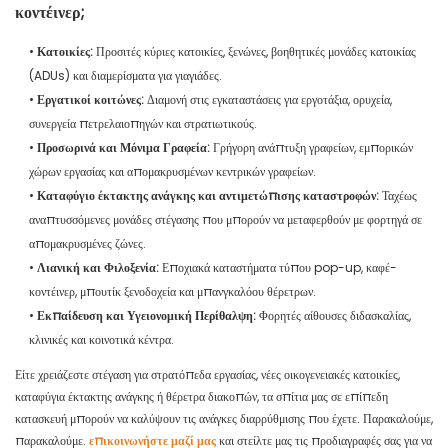
κοντέινερ;
•
Κατοικίες:
Προσιτές κύριες κατοικίες, ξενώνες, βοηθητικές μονάδες κατοικίας
(ADUs) και διαμερίσματα για γιαγιάδες.
•
Εργατικοί κοιτώνες:
Διαμονή στις εγκαταστάσεις για εργοτάξια, ορυχεία,
συνεργεία πετρελαιοπηγών και στρατιωτικούς.
•
Προσωρινά και Μόνιμα Γραφεία:
Γρήγορη ανάπτυξη γραφείων, εμπορικών
χώρων εργασίας και απομακρυσμένων κεντρικών γραφείων.
•
Καταφύγιο έκτακτης ανάγκης και αντιμετώπισης καταστροφών:
Ταχέως
αναπτυσσόμενες μονάδες στέγασης που μπορούν να μεταφερθούν με φορτηγά σε
απομακρυσμένες ζώνες.
•
Λιανική και Φιλοξενία:
Εποχιακά καταστήματα τύπου pop-up, καφέ-
κοντέινερ, μπουτίκ ξενοδοχεία και μπανγκαλόου θέρετρων.
•
Εκπαίδευση και Υγειονομική Περίθαλψη:
Φορητές αίθουσες διδασκαλίας,
κλινικές και κοινοτικά κέντρα.
Είτε χρειάζεστε στέγαση για στρατόπεδα εργασίας, νέες οικογενειακές κατοικίες,
καταφύγια έκτακτης ανάγκης ή θέρετρα διακοπών, τα σπίτια μας σε επίπεδη
κατασκευή μπορούν να καλύψουν τις ανάγκες διαρρύθμισης που έχετε. Παρακαλούμε,
παρακαλούμε.
επικοινωνήστε μαζί μας
και στείλτε μας τις προδιαγραφές σας για να