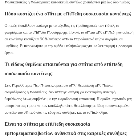
πολυκατοικίες ή πολυώροφες κατασκευές συνήθως χρειάζονται μία έως δύο ημέρες.
Πόσο κοστίζει ένα σπίτι με επίπεδη συσκευασία κοντέινερ;
Οι τιμές ποικίλλουν ανάλογα με το μέγεθος, τις προδιαγραφές των πάνελ, τα
φινιρίσματα και το επίπεδο προσαρμογής. Γενικά, τα σπίτια από επίπεδη κατασκευή
σε κοντέινερ κοστίζουν 50% λιγότερο από τα παραδοσιακά κτίρια συγκρίσιμου
μεγέθους. Επικοινωνήστε με την ομάδα πωλήσεών μας για μια λεπτομερή προσφορά
έργου.
Τι είδους θεμέλια απαιτούνται για σπίτια από επίπεδη
συσκευασία κοντέινερ;
Στις περισσότερες περιπτώσεις, αρκεί μια απλή θεμελίωση από πλάκα
σκυροδέματος ή πασσάλους. Δεν υπάρχει ανάγκη για εκτεταμένη εκσκαφή
θεμελίωσης όπως συμβαίνει με την παραδοσιακή κατασκευή. Η ομάδα μηχανικών μας
μπορεί να σας προτείνει τον κατάλληλο τύπο θεμελίωσης με βάση το συγκεκριμένο
μοντέλο του σπιτιού σας, τις εδαφικές συνθήκες και το τοπικό κλίμα.
Είναι τα σπίτια με επίπεδη συσκευασία
εμπορευματοκιβωτίων ανθεκτικά στις καιρικές συνθήκες