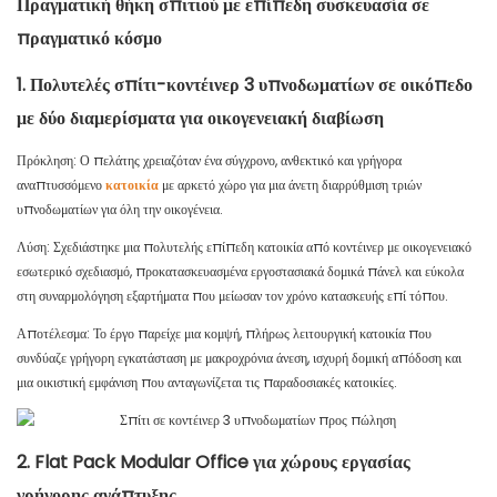
Πραγματική θήκη σπιτιού με επίπεδη συσκευασία σε
πραγματικό κόσμο
1. Πολυτελές σπίτι-κοντέινερ 3 υπνοδωματίων σε οικόπεδο
με δύο διαμερίσματα για οικογενειακή διαβίωση
Πρόκληση: Ο πελάτης χρειαζόταν ένα σύγχρονο, ανθεκτικό και γρήγορα
αναπτυσσόμενο
κατοικία
με αρκετό χώρο για μια άνετη διαρρύθμιση τριών
υπνοδωματίων για όλη την οικογένεια.
Λύση: Σχεδιάστηκε μια πολυτελής επίπεδη κατοικία από κοντέινερ με οικογενειακό
εσωτερικό σχεδιασμό, προκατασκευασμένα εργοστασιακά δομικά πάνελ και εύκολα
στη συναρμολόγηση εξαρτήματα που μείωσαν τον χρόνο κατασκευής επί τόπου.
Αποτέλεσμα: Το έργο παρείχε μια κομψή, πλήρως λειτουργική κατοικία που
συνδύαζε γρήγορη εγκατάσταση με μακροχρόνια άνεση, ισχυρή δομική απόδοση και
μια οικιστική εμφάνιση που ανταγωνίζεται τις παραδοσιακές κατοικίες.
2. Flat Pack Modular Office για χώρους εργασίας
γρήγορης ανάπτυξης