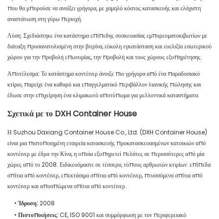
που θα μπορούσε να ανοίξει γρήγορα, με χαμηλό κόστος κατασκευής και ελάχιστη
αναστάτωση στη γύρω περιοχή.
Λύση: Σχεδιάστηκε ένα κατάστημα επίπεδης συσκευασίας εμπορευματοκιβωτίων με
διάταξη προσανατολισμένη στην βιτρίνα, εύκολη εγκατάσταση και ευελιξία εσωτερικού
χώρου για την προβολή επωνυμίας, την προβολή και τους χώρους εξυπηρέτησης.
Αποτέλεσμα: Το κατάστημα κοντέινερ άνοιξε πιο γρήγορα από ένα παραδοσιακό
κτίριο, παρείχε ένα καθαρό και επαγγελματικό περιβάλλον λιανικής πώλησης και
έδωσε στην επιχείρηση ένα κλιμακωτό αποτύπωμα για μελλοντικά καταστήματα.
Σχετικά με το DXH Container House
Η Suzhou Daxiang Container House Co., Ltd. (DXH Container House)
είναι μια πιστοποιημένη εταιρεία κατασκευής προκατασκευασμένων κατοικιών από
κοντέινερ με έδρα την Κίνα, η οποία εξυπηρετεί πελάτες σε περισσότερες από μία
χώρες από το 2008. Ειδικευόμαστε σε τέσσερις τύπους αρθρωτών κτιρίων: επίπεδα
σπίτια από κοντέινερ, επεκτάσιμα σπίτια από κοντέινερ, πτυσσόμενα σπίτια από
κοντέινερ και αποσπώμενα σπίτια από κοντέινερ.
•
Ίδρυση:
2008
•
Πιστοποιήσεις:
CE, ISO 9001 και συμμόρφωση με τον περιφερειακό