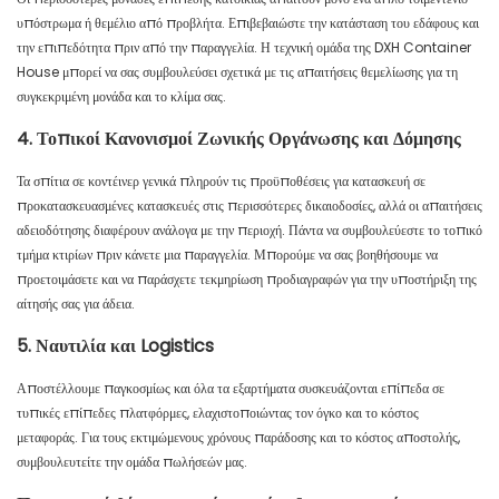
υπόστρωμα ή θεμέλιο από προβλήτα. Επιβεβαιώστε την κατάσταση του εδάφους και
την επιπεδότητα πριν από την παραγγελία. Η τεχνική ομάδα της DXH Container
House μπορεί να σας συμβουλεύσει σχετικά με τις απαιτήσεις θεμελίωσης για τη
συγκεκριμένη μονάδα και το κλίμα σας.
4. Τοπικοί Κανονισμοί Ζωνικής Οργάνωσης και Δόμησης
Τα σπίτια σε κοντέινερ γενικά πληρούν τις προϋποθέσεις για κατασκευή σε
προκατασκευασμένες κατασκευές στις περισσότερες δικαιοδοσίες, αλλά οι απαιτήσεις
αδειοδότησης διαφέρουν ανάλογα με την περιοχή. Πάντα να συμβουλεύεστε το τοπικό
τμήμα κτιρίων πριν κάνετε μια παραγγελία. Μπορούμε να σας βοηθήσουμε να
προετοιμάσετε και να παράσχετε τεκμηρίωση προδιαγραφών για την υποστήριξη της
αίτησής σας για άδεια.
5. Ναυτιλία και Logistics
Αποστέλλουμε παγκοσμίως και όλα τα εξαρτήματα συσκευάζονται επίπεδα σε
τυπικές επίπεδες πλατφόρμες, ελαχιστοποιώντας τον όγκο και το κόστος
μεταφοράς. Για τους εκτιμώμενους χρόνους παράδοσης και το κόστος αποστολής,
συμβουλευτείτε την ομάδα πωλήσεών μας.