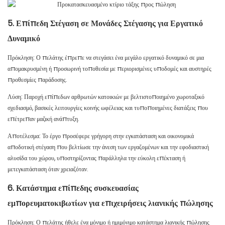
5. Επίπεδη Στέγαση σε Μονάδες Στέγασης για Εργατικό
Δυναμικό
Πρόκληση: Ο πελάτης έπρεπε να στεγάσει ένα μεγάλο εργατικό δυναμικό σε μια
απομακρυσμένη ή προσωρινή τοποθεσία με περιορισμένες υποδομές και αυστηρές
προθεσμίες παράδοσης.
Λύση: Παροχή επίπεδων αρθρωτών κατοικιών με βελτιστοποιημένο χωροταξικό
σχεδιασμό, βασικές λειτουργίες κοινής ωφέλειας και τυποποιημένες διατάξεις που
επέτρεπαν μαζική ανάπτυξη.
Αποτέλεσμα: Το έργο προσέφερε γρήγορη στην εγκατάσταση και οικονομικά
αποδοτική στέγαση που βελτίωσε την άνεση των εργαζομένων και την εφοδιαστική
αλυσίδα του χώρου, υποστηρίζοντας παράλληλα την εύκολη επέκταση ή
μετεγκατάσταση όταν χρειαζόταν.
6. Κατάστημα επίπεδης συσκευασίας
εμπορευματοκιβωτίων για επιχειρήσεις λιανικής πώλησης
Πρόκληση: Ο πελάτης ήθελε ένα μόνιμο ή ημιμόνιμο κατάστημα λιανικής πώλησης