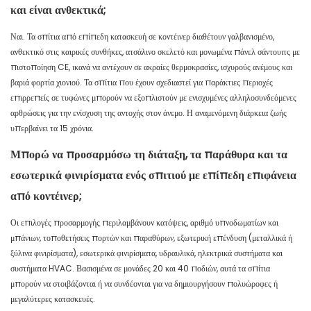
και είναι ανθεκτικά;
Ναι. Τα σπίτια από επίπεδη κατασκευή σε κοντέινερ διαθέτουν γαλβανισμένο,
ανθεκτικό στις καιρικές συνθήκες, ατσάλινο σκελετό και μονωμένα πάνελ σάντουιτς με
πιστοποίηση CE, ικανά να αντέχουν σε ακραίες θερμοκρασίες, ισχυρούς ανέμους και
βαριά φορτία χιονιού. Τα σπίτια που έχουν σχεδιαστεί για παράκτιες περιοχές
επιρρεπείς σε τυφώνες μπορούν να εξοπλιστούν με ενισχυμένες αλληλοσυνδεόμενες
αρθρώσεις για την ενίσχυση της αντοχής στον άνεμο. Η αναμενόμενη διάρκεια ζωής
υπερβαίνει τα 15 χρόνια.
Μπορώ να προσαρμόσω τη διάταξη, τα παράθυρα και τα
εσωτερικά φινιρίσματα ενός σπιτιού με επίπεδη επιφάνεια
από κοντέινερ;
Οι επιλογές προσαρμογής περιλαμβάνουν κατόψεις, αριθμό υπνοδωματίων και
μπάνιων, τοποθετήσεις πορτών και παραθύρων, εξωτερική επένδυση (μεταλλικά ή
ξύλινα φινιρίσματα), εσωτερικά φινιρίσματα, υδραυλικά, ηλεκτρικά συστήματα και
συστήματα HVAC. Βασισμένα σε μονάδες 20 και 40 ποδιών, αυτά τα σπίτια
μπορούν να στοιβάζονται ή να συνδέονται για να δημιουργήσουν πολυώροφες ή
μεγαλύτερες κατασκευές.