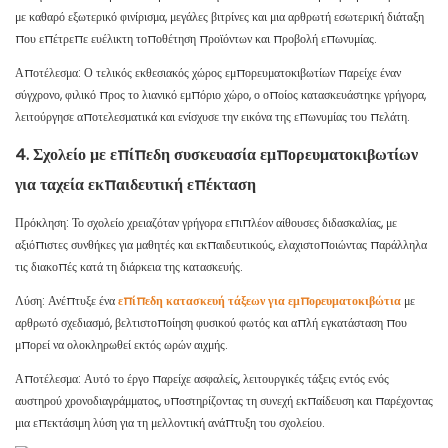
με καθαρό εξωτερικό φινίρισμα, μεγάλες βιτρίνες και μια αρθρωτή εσωτερική διάταξη
που επέτρεπε ευέλικτη τοποθέτηση προϊόντων και προβολή επωνυμίας.
Αποτέλεσμα: Ο τελικός εκθεσιακός χώρος εμπορευματοκιβωτίων παρείχε έναν
σύγχρονο, φιλικό προς το λιανικό εμπόριο χώρο, ο οποίος κατασκευάστηκε γρήγορα,
λειτούργησε αποτελεσματικά και ενίσχυσε την εικόνα της επωνυμίας του πελάτη.
4. Σχολείο με επίπεδη συσκευασία εμπορευματοκιβωτίων
για ταχεία εκπαιδευτική επέκταση
Πρόκληση: Το σχολείο χρειαζόταν γρήγορα επιπλέον αίθουσες διδασκαλίας, με
αξιόπιστες συνθήκες για μαθητές και εκπαιδευτικούς, ελαχιστοποιώντας παράλληλα
τις διακοπές κατά τη διάρκεια της κατασκευής.
Λύση: Ανέπτυξε ένα
επίπεδη κατασκευή τάξεων για εμπορευματοκιβώτια
με
αρθρωτό σχεδιασμό, βελτιστοποίηση φυσικού φωτός και απλή εγκατάσταση που
μπορεί να ολοκληρωθεί εκτός ωρών αιχμής.
Αποτέλεσμα: Αυτό το έργο παρείχε ασφαλείς, λειτουργικές τάξεις εντός ενός
αυστηρού χρονοδιαγράμματος, υποστηρίζοντας τη συνεχή εκπαίδευση και παρέχοντας
μια επεκτάσιμη λύση για τη μελλοντική ανάπτυξη του σχολείου.