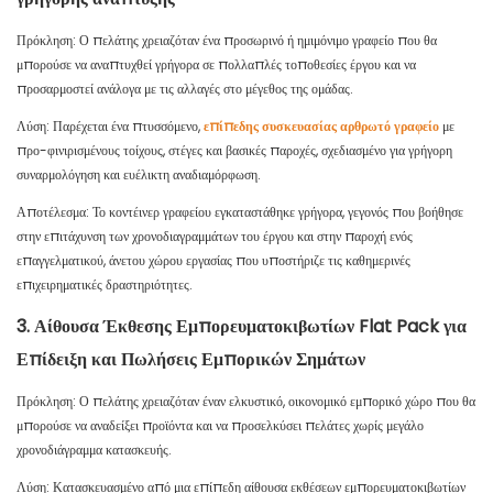
Πρόκληση: Ο πελάτης χρειαζόταν ένα προσωρινό ή ημιμόνιμο γραφείο που θα
μπορούσε να αναπτυχθεί γρήγορα σε πολλαπλές τοποθεσίες έργου και να
προσαρμοστεί ανάλογα με τις αλλαγές στο μέγεθος της ομάδας.
Λύση: Παρέχεται ένα πτυσσόμενο,
επίπεδης συσκευασίας αρθρωτό γραφείο
με
προ-φινιρισμένους τοίχους, στέγες και βασικές παροχές, σχεδιασμένο για γρήγορη
συναρμολόγηση και ευέλικτη αναδιαμόρφωση.
Αποτέλεσμα: Το κοντέινερ γραφείου εγκαταστάθηκε γρήγορα, γεγονός που βοήθησε
στην επιτάχυνση των χρονοδιαγραμμάτων του έργου και στην παροχή ενός
επαγγελματικού, άνετου χώρου εργασίας που υποστήριζε τις καθημερινές
επιχειρηματικές δραστηριότητες.
3. Αίθουσα Έκθεσης Εμπορευματοκιβωτίων Flat Pack για
Επίδειξη και Πωλήσεις Εμπορικών Σημάτων
Πρόκληση: Ο πελάτης χρειαζόταν έναν ελκυστικό, οικονομικό εμπορικό χώρο που θα
μπορούσε να αναδείξει προϊόντα και να προσελκύσει πελάτες χωρίς μεγάλο
χρονοδιάγραμμα κατασκευής.
Λύση: Κατασκευασμένο από μια επίπεδη αίθουσα εκθέσεων εμπορευματοκιβωτίων