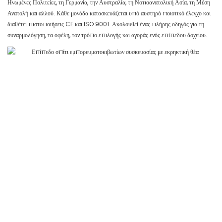
Ηνωμένες Πολιτείες, τη Γερμανία, την Αυστραλία, τη Νοτιοανατολική Ασία, τη Μέση
Ανατολή και αλλού. Κάθε μονάδα κατασκευάζεται υπό αυστηρό ποιοτικό έλεγχο και
διαθέτει πιστοποιήσεις CE και ISO 9001. Ακολουθεί ένας πλήρης οδηγός για τη
συναρμολόγηση, τα οφέλη, τον τρόπο επιλογής και αγοράς ενός επίπεδου δοχείου.