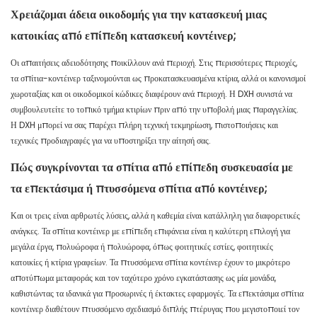
Χρειάζομαι άδεια οικοδομής για την κατασκευή μιας
κατοικίας από επίπεδη κατασκευή κοντέινερ;
Οι απαιτήσεις αδειοδότησης ποικίλλουν ανά περιοχή. Στις περισσότερες περιοχές,
τα σπίτια-κοντέινερ ταξινομούνται ως προκατασκευασμένα κτίρια, αλλά οι κανονισμοί
χωροταξίας και οι οικοδομικοί κώδικες διαφέρουν ανά περιοχή. Η DXH συνιστά να
συμβουλευτείτε το τοπικό τμήμα κτιρίων πριν από την υποβολή μιας παραγγελίας.
Η DXH μπορεί να σας παρέχει πλήρη τεχνική τεκμηρίωση, πιστοποιήσεις και
τεχνικές προδιαγραφές για να υποστηρίξει την αίτησή σας.
Πώς συγκρίνονται τα σπίτια από επίπεδη συσκευασία με
τα επεκτάσιμα ή πτυσσόμενα σπίτια από κοντέινερ;
Και οι τρεις είναι αρθρωτές λύσεις, αλλά η καθεμία είναι κατάλληλη για διαφορετικές
ανάγκες. Τα σπίτια κοντέινερ με επίπεδη επιφάνεια είναι η καλύτερη επιλογή για
μεγάλα έργα, πολυώροφα ή πολυώροφα, όπως φοιτητικές εστίες, φοιτητικές
κατοικίες ή κτίρια γραφείων. Τα πτυσσόμενα σπίτια κοντέινερ έχουν το μικρότερο
αποτύπωμα μεταφοράς και τον ταχύτερο χρόνο εγκατάστασης ως μία μονάδα,
καθιστώντας τα ιδανικά για προσωρινές ή έκτακτες εφαρμογές. Τα επεκτάσιμα σπίτια
κοντέινερ διαθέτουν πτυσσόμενο σχεδιασμό διπλής πτέρυγας που μεγιστοποιεί τον