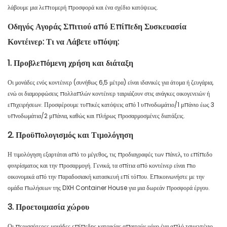
λάβουμε μια λεπτομερή προσφορά και ένα σχέδιο κατόψεως.
Οδηγός Αγοράς Σπιτιού από Επίπεδη Συσκευασία
Κοντέινερ: Τι να Λάβετε υπόψη:
1. Προβλεπόμενη χρήση και διάταξη
Οι μονάδες ενός κοντέινερ (συνήθως 6,5 μέτρα) είναι ιδανικές για άτομα ή ζευγάρια,
ενώ οι διαμορφώσεις πολλαπλών κοντέινερ ταιριάζουν στις ανάγκες οικογενειών ή
επιχειρήσεων. Προσφέρουμε τυπικές κατόψεις από 1 υπνοδωμάτιο/1 μπάνιο έως 3
υπνοδωμάτια/2 μπάνια, καθώς και πλήρως προσαρμοσμένες διατάξεις.
2. Προϋπολογισμός και Τιμολόγηση
Η τιμολόγηση εξαρτάται από το μέγεθος, τις προδιαγραφές των πάνελ, το επίπεδο
φινιρίσματος και την προσαρμογή. Γενικά, τα σπίτια από κοντέινερ είναι πιο
οικονομικά από την παραδοσιακή κατασκευή επί τόπου. Επικοινωνήστε με την
ομάδα πωλήσεων της DXH Container House για μια δωρεάν προσφορά έργου.
3. Προετοιμασία χώρου
Οι περισσότερες μονάδες επίπεδης κατοικίας απαιτούν μόνο ένα απλό τσιμεντένιο