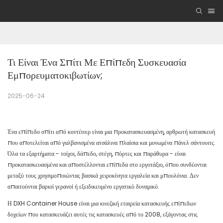
Τι Είναι Ένα Σπίτι Με Επίπεδη Συσκευασία 
Εμπορευματοκιβωτίων;
2025-06-24
Ένα επίπεδο σπίτι από κοντέινερ είναι μια προκατασκευασμένη, αρθρωτή κατασκευή
που αποτελείται από γαλβανισμένα ατσάλινα πλαίσια και μονωμένα πάνελ σάντουιτς.
Όλα τα εξαρτήματα - τοίχοι, δάπεδο, στέγη, πόρτες και παράθυρα - είναι
προκατασκευασμένα και αποστέλλονται επίπεδα στο εργοτάξιο, όπου συνδέονται
μεταξύ τους χρησιμοποιώντας βασικά χειροκίνητα εργαλεία και μπουλόνια. Δεν
απαιτούνται βαριοί γερανοί ή εξειδικευμένο εργατικό δυναμικό.
Η DXH Container House είναι μια κινεζική εταιρεία κατασκευής επίπεδων
δοχείων που κατασκευάζει αυτές τις κατασκευές από το 2008, εξάγοντας στις