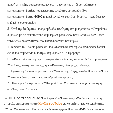
μορφή επίπεδης συσκευασίας, μεγιστοποιώντας την απόδοση φόρτωσης
εμπορευματοκιβωτίων και μειώνοντας το κόστος μεταφοράς. Ένα
εμπορευματοκιβώτιο 40HQ μπορεί γενικά να φορτώσει 6 σετ τυπικών δοχείων
επίπεδης συσκευασίας.
3. Κατά την άφιξη στον προορισμό, όλα τα εξαρτήματα μπορούν να ταξινομηθούν
σύμφωνα με τις ετικέτες τους, συμπεριλαμβανομένων των πλαισίων, των πάνελ
τοίχου, των δοκών στέγης, των παραθύρων και των θυρών.
4. Βιδώστε το πλαίσιο βάσης σε προκατασκευασμένα σημεία αγκύρωσης (αρκεί
ένα απλό τσιμεντένιο υπόστρωμα ή θεμέλιο από προβλήτα).
5. Τοποθετήστε τα στηρίγματα, στερεώστε τις δοκούς και ασφαλίστε τα μονωμένα
πάνελ τοίχου στη θέση τους χρησιμοποιώντας αδιάβροχες φλάντζες.
6. Εγκαταστήστε τα δοκάρια και την επένδυση της στέγης, ακολουθούμενα από τις
προκαθορισμένες ηλεκτρικές και υδραυλικές γραμμές.
7. Ολοκληρώστε την τελική επιθεώρηση: Το σπίτι είναι έτοιμο για κατοίκηση—
συνήθως εντός 24 ωρών.
Το DXH Container House προσφέρει εξ αποστάσεως εκπαιδευτικά βίντεο ή
μπορείτε να εγγραφείτε στο
Κανάλι YouTube
για να μάθετε πώς να εγκαθιστάτε
σπίτια από κοντέινερ. Για μεγάλης κλίμακας έργα αρθρωτών επίπεδων κατοικιών,