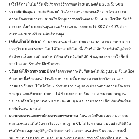
เสร็จได้ภายในไม่กี่วัน ซึ่งเร็วกว่าวิธีการก่อสร้างแบบดั้งเดิม 30% ถึง 50%
ประหยัดต้นทุน:
การผลิตที่แม่นยำในโรงงานช่วยลดของเสียจากวัสดุและลด
ความต้องการแรงงาน ส่งผลให้ต้นทุนการก่อสร้างลดลงถึง 50% เมื่อเทียบกับวิธี
การแบบดั้งเดิม และต้นทุนด้านพลังงานสามารถลดลงได้ 30% ถึง 40% ด้วย
ฉนวนแผงแซนด์วิชประสิทธิภาพสูง
เคลื่อนย้ายได้สะดวก:
บ้านคอนเทนเนอร์แบบประกอบเองสามารถถอดประกอบ
บรรจุใหม่ และประกอบใหม่ได้ในสถานที่ใหม่ ซึ่งเป็นข้อได้เปรียบที่สำคัญสำหรับ
สำนักงานในสถานที่ก่อสร้าง ที่พักอาศัยหลังภัยพิบัติ ค่ายอุตสาหกรรมในพื้นที่
ห่างไกล และร้านค้าปลีกชั่วคราว
ปรับแต่งได้หลากหลาย:
มีตัวเลือกการจัดวางที่ปรับแต่งได้เต็มรูปแบบ ตั้งแต่ห้อง
พักแบบหนึ่งห้องนอนไปจนถึงอาคารสามชั้น คุณสามารถเลือกวัสดุตกแต่ง
ภายนอกเป็นลายไม้หรือโลหะ กำหนดค่าประตูและหน้าต่างตามความต้องการ
ของคุณ และเพิ่มระบบประปา ไฟฟ้า และระบบปรับอากาศ ขนาดมาตรฐาน
ประกอบด้วยโมดูลขนาด 20 ฟุตและ 40 ฟุต และสามารถวางซ้อนกันหรือเชื่อม
ต่อกันในแนวนอนได้
ความทนทานและการต้านทานสภาพอากาศ:
โครงเหล็กที่ทนต่อสภาพอากาศ
และแผงฉนวนที่ได้รับการรับรองมาตรฐาน CE ได้รับการออกแบบอย่างพิถีพิถัน
เพื่อให้ทนต่ออุณหภูมิที่สูงจัด หิมะตกหนัก และลมแรง สำหรับสภาพอากาศที่
รุนแรง หน่วยตู้คอนเทนเนอร์แบบประกอบเองของเรามีกลไกการล็อคเสริมแรง