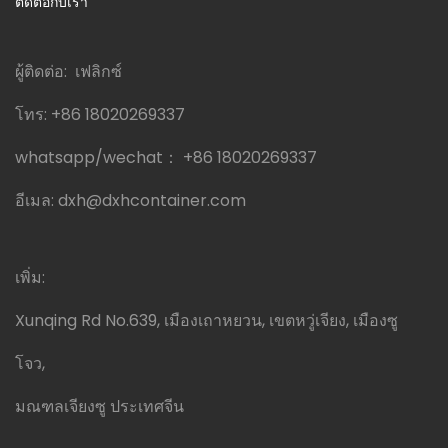
ติดต่อกับเรา
ผู้ติดต่อ: เฟลิกซ์
โทร:
+86 18020269337
whatsapp/wechat：
+86 18020269337
อีเมล:
dxh@dxhcontainer.com
เพิ่ม:
Xunqing Rd No.639, เมืองเถาหยวน, เขตหวู่เจียง, เมืองซู
โจว,
มณฑลเจียงซู ประเทศจีน