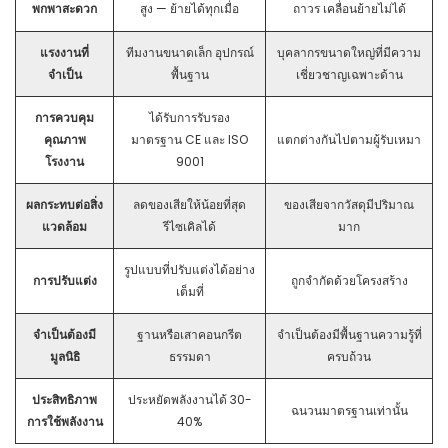
พกพาสะดวก
สูง — ย้ายได้ทุกเมื่อ
ถาวร เคลื่อนย้ายไม่ได้
แรงงานที่
ทีมงานขนาดเล็ก อุปกรณ์
บุคลากรขนาดใหญ่ที่มีความ
จำเป็น
พื้นฐาน
เชี่ยวชาญเฉพาะด้าน
การควบคุม
ได้รับการรับรอง
คุณภาพ
มาตรฐาน CE และ ISO
แตกต่างกันไปตามผู้รับเหมา
โรงงาน
9001
ผลกระทบต่อสิ่ง
ลดของเสียให้น้อยที่สุด
ของเสียจากวัสดุมีปริมาณ
แวดล้อม
รีไซเคิลได้
มาก
รูปแบบที่ปรับแต่งได้อย่าง
การปรับแต่ง
ถูกจำกัดด้วยโครงสร้าง
เต็มที่
จำเป็นต้องมี
ฐานหรือเสาคอนกรีต
จำเป็นต้องมีพื้นฐานความรู้ที่
มูลนิธิ
ธรรมดา
ครบถ้วน
ประสิทธิภาพ
ประหยัดพลังงานได้ 30-
ฉนวนมาตรฐานเท่านั้น
การใช้พลังงาน
40%