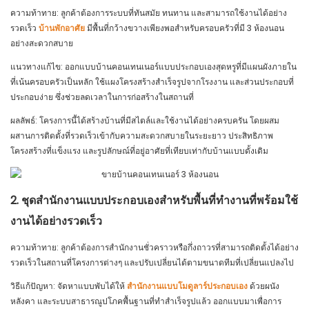
ความท้าทาย: ลูกค้าต้องการระบบที่ทันสมัย ​​ทนทาน และสามารถใช้งานได้อย่าง
รวดเร็ว
บ้านพักอาศัย
มีพื้นที่กว้างขวางเพียงพอสำหรับครอบครัวที่มี 3 ห้องนอน
อย่างสะดวกสบาย
แนวทางแก้ไข: ออกแบบบ้านคอนเทนเนอร์แบบประกอบเองสุดหรูที่มีแผนผังภายใน
ที่เน้นครอบครัวเป็นหลัก ใช้แผงโครงสร้างสำเร็จรูปจากโรงงาน และส่วนประกอบที่
ประกอบง่าย ซึ่งช่วยลดเวลาในการก่อสร้างในสถานที่
ผลลัพธ์: โครงการนี้ได้สร้างบ้านที่มีสไตล์และใช้งานได้อย่างครบครัน โดยผสม
ผสานการติดตั้งที่รวดเร็วเข้ากับความสะดวกสบายในระยะยาว ประสิทธิภาพ
โครงสร้างที่แข็งแรง และรูปลักษณ์ที่อยู่อาศัยที่เทียบเท่ากับบ้านแบบดั้งเดิม
2. ชุดสำนักงานแบบประกอบเองสำหรับพื้นที่ทำงานที่พร้อมใช้
งานได้อย่างรวดเร็ว
ความท้าทาย: ลูกค้าต้องการสำนักงานชั่วคราวหรือกึ่งถาวรที่สามารถติดตั้งได้อย่าง
รวดเร็วในสถานที่โครงการต่างๆ และปรับเปลี่ยนได้ตามขนาดทีมที่เปลี่ยนแปลงไป
วิธีแก้ปัญหา: จัดหาแบบพับได้ให้
สำนักงานแบบโมดูลาร์ประกอบเอง
ด้วยผนัง
หลังคา และระบบสาธารณูปโภคพื้นฐานที่ทำสำเร็จรูปแล้ว ออกแบบมาเพื่อการ