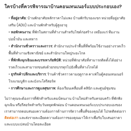
ใครบ้างที่ควรพิจารณาบ้านคอนเทนเนอร์แบบประกอบเอง?
•
ที่อยู่อาศัย:
บ้านพักอาศัยหลักราคาไม่แพง บ้านพักรับรองแขก หน่วยที่อยู่อาศัย
เสริม (ADU) และบ้านพักสำหรับผู้สูงอายุ
•
หอพักคนงาน:
ที่พักในสถานที่ทำงานสำหรับไซต์ก่อสร้าง เหมืองแร่ ทีมงาน
บ่อน้ำมัน และทหาร
•
สำนักงานชั่วคราวและถาวร:
สำนักงานประจำพื้นที่ที่พร้อมใช้งานอย่างรวดเร็ว
พื้นที่ทำงานเชิงพาณิชย์ และสำนักงานใหญ่ระยะไกล
•
ที่พักพิงฉุกเฉินและบรรเทาภัยพิบัติ:
หน่วยที่พักอาศัยที่สามารถติดตั้งได้อย่าง
รวดเร็วและสามารถขนส่งด้วยรถบรรทุกไปยังพื้นที่ห่างไกลได้
•
ธุรกิจค้าปลีกและบริการ:
ร้านค้าชั่วคราวตามฤดูกาล คาเฟ่ในตู้คอนเทนเนอร์
โรงแรมบูติก และบังกะโลรีสอร์ท
•
การศึกษาและการดูแลสุขภาพ:
ห้องเรียนเคลื่อนที่ คลินิก และศูนย์ชุมชน
ไม่ว่าคุณจะต้องการที่พักสำหรับแคมป์คนงาน บ้านใหม่สำหรับครอบครัว ที่พักพิง
ฉุกเฉิน หรือรีสอร์ทสำหรับวันหยุดพักผ่อน บ้านคอนเทนเนอร์แบบประกอบเองของ
เราสามารถตอบสนองความต้องการด้านการจัดวางพื้นที่ของคุณได้ โปรดติดต่อเรา
ติดต่อเรา
และส่งรายละเอียดความต้องการของคุณมาให้เราเพื่อรับใบเสนอราคา
และแบบแปลนบ้านโดยละเอียด