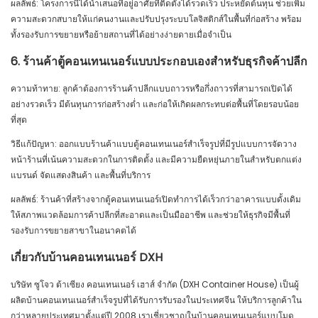
ผลลัพธ์: โครงการนี้ได้นำเสนอที่อยู่อาศัยที่ติดตั้งได้รวดเร็ว ประหยัดต้นทุน ช่วยเพิ่ม
ความสะดวกสบายให้แก่คนงานและปรับปรุงระบบโลจิสติกส์ในพื้นที่ก่อสร้าง พร้อม
ทั้งรองรับการขยายหรือย้ายสถานที่ได้อย่างง่ายดายเมื่อจำเป็น
6. ร้านค้าตู้คอนเทนเนอร์แบบประกอบเองสำหรับธุรกิจค้าปลีก
ความท้าทาย: ลูกค้าต้องการร้านค้าปลีกแบบถาวรหรือกึ่งถาวรที่สามารถเปิดได้
อย่างรวดเร็ว มีต้นทุนการก่อสร้างต่ำ และก่อให้เกิดผลกระทบต่อพื้นที่โดยรอบน้อย
ที่สุด
วิธีแก้ปัญหา: ออกแบบร้านค้าแบบตู้คอนเทนเนอร์สำเร็จรูปที่มีรูปแบบการจัดวาง
หน้าร้านที่เน้นความสะดวกในการติดตั้ง และมีความยืดหยุ่นภายในสำหรับตกแต่ง
แบรนด์ จัดแสดงสินค้า และพื้นที่บริการ
ผลลัพธ์: ร้านค้าที่สร้างจากตู้คอนเทนเนอร์เปิดทำการได้เร็วกว่าอาคารแบบดั้งเดิม
ให้สภาพแวดล้อมการค้าปลีกที่สะอาดและเป็นมืออาชีพ และช่วยให้ธุรกิจมีพื้นที่
รองรับการขยายสาขาในอนาคตได้
เกี่ยวกับบ้านคอนเทนเนอร์ DXH
บริษัท ซูโจว ต้าเซียง คอนเทนเนอร์ เฮาส์ จำกัด (DXH Container House) เป็นผู้
ผลิตบ้านคอนเทนเนอร์สำเร็จรูปที่ได้รับการรับรองในประเทศจีน ให้บริการลูกค้าใน
กว่าหลายประเทศมาตั้งแต่ปี 2008 เราเชี่ยวชาญในบ้านคอนเทนเนอร์แบบโมดู