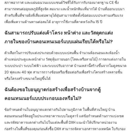
สภาพอากาศ และแผ่นฉนวนแบบแซนด์วิชที่ได้รับการรับรองมาตรฐาน CE ซึ่ง
สามารถทนต่ออุณหภูมิที่สูงจัด ลมแรง และน้ำหนักหิมะที่มากได้ บ้านที่ออกแบบมา
สำหรับพื้นที่ชายฝั่งที่เสี่ยงต่อพายุไต้ฝุ่นสามารถติดตั้งข้อต่อแบบประสานเสริมแรง
เพื่อเพิ่มความต้านทานต่อลมได้ อายุการใช้งานที่คาดหวังเกิน 15 ปี
ฉันสามารถปรับแต่งเค้าโครง หน้าต่าง และวัสดุตกแต่ง
ภายในของบ้านคอนเทนเนอร์แบบแผ่นเรียบได้หรือไม่?
ตัวเลือกในการปรับแต่งประกอบด้วยแบบแปลนพื้น จำนวนห้องนอนและห้องน้ำ
ตำแหน่งประตูและหน้าต่าง วัสดุหุ้มภายนอก (โลหะหรือลายไม้) การตกแต่งภายใน
ระบบประปา ระบบไฟฟ้า และระบบปรับอากาศ บ้านเหล่านี้สร้างขึ้นจากโมดูลขนาด
20 ฟุตและ 40 ฟุต สามารถวางซ้อนหรือเชื่อมต่อกันเพื่อสร้างโครงสร้างหลายชั้น
หรือโครงสร้างขนาดใหญ่ขึ้นได้
ฉันต้องขอใบอนุญาตก่อสร้างเพื่อสร้างบ้านจากตู้
คอนเทนเนอร์แบบประกอบเองหรือไม่?
ข้อกำหนดด้านใบอนุญาตแตกต่างกันไปตามภูมิภาค ในพื้นที่ส่วนใหญ่ บ้าน
คอนเทนเนอร์จัดอยู่ในประเภทอาคารแบบโมดูลาร์ แต่ข้อกำหนดด้านการแบ่งเขต
และรหัสอาคารแตกต่างกันไปในแต่ละพื้นที่ DXH แนะนำให้ปรึกษาหน่วยงาน
ก่อสร้างในพื้นที่ของคุณก่อนสั่งซื้อ DXH สามารถจัดหาเอกสารทางเทคนิค ใบรับรอง