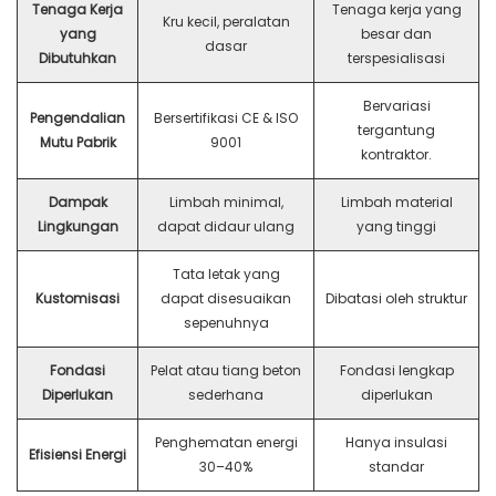
Tenaga Kerja
Tenaga kerja yang
Kru kecil, peralatan
yang
besar dan
dasar
Dibutuhkan
terspesialisasi
Bervariasi
Pengendalian
Bersertifikasi CE & ISO
tergantung
Mutu Pabrik
9001
kontraktor.
Dampak
Limbah minimal,
Limbah material
Lingkungan
dapat didaur ulang
yang tinggi
Tata letak yang
Kustomisasi
dapat disesuaikan
Dibatasi oleh struktur
sepenuhnya
Fondasi
Pelat atau tiang beton
Fondasi lengkap
Diperlukan
sederhana
diperlukan
Penghematan energi
Hanya insulasi
Efisiensi Energi
30–40%
standar