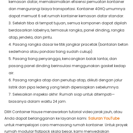
kemasan datar, memaksimalkan efisiensi pemuatan kontainer
dan mengurangi biaya transportasi. Kontainer 40HQ umumnya
dapat memuat 6 set rumah kontainer kemasan datar standar.
3. Setelah tiba di tempat tujuan, semua komponen dapat dipilah
berdasarkan labelnya, termasuk rangka, panel dinding, rangka
atap, jendela, dan pintu.
4. Pasang rangka dasar ke titik jangkar pracetak (bantalan beton
sederhana atau pondasi tiang sudah cukup).
5. Pasang tiang penyangga, kencangkan balok lantai, dan
pasang panel dinding berinsulasi menggunakan gasket kedap
air.
6. Pasang rangka atap dan penutup atap, diikuti dengan jalur
listrik dan pipa ledeng yang telah dipersiapkan sebelumnya.
7. Selesaikan inspeksi akhir: Rumah siap untuk ditempati—
biasanya dalam waktu 24 jam.
DXH Container House menawarkan tutorial video jarak jauh, atau
Anda dapat berlangganan ke layanan kami.
Saluran YouTube
untuk mempelajari cara memasang rumah kontainer. Untuk proyek
rumah modular flatpack skala besar, kami menyediakan