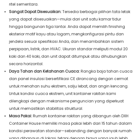
ritel sementara.
Sangat Dapat Disesuaikan:
Tersedia berbagai pilihan tata letak
yang dapat disesuaikan—mulai dari unit satu kamar tidur
hingga bangunan tiga lantai. Anda dapat memilih finishing
eksterior motif kayu atau logam, mengkonfigurasi pintu dan
jendela sesuai spesifikasi Anda, dan menambahkan sistem
perpipaan, listrik, dan HVAC. Ukuran standar meliputi modul 20
kaki dan 40 kaki, dan unit dapat ditumpuk atau dihubungkan
secara horizontal.
Daya Tahan dan Ketahanan Cuaca:
Rangka baja tahan cuaca
dan panel insulasi bersertifikasi CE dirancang dengan cermat
untuk menahan suhu ekstrem, salju lebat, dan angin kencang.
Untuk kondisi cuaca ekstrem, unit kontainer rakitan kami
dilengkapi dengan mekanisme penguncian yang diperkuat
untuk memastikan stabilitas struktural.
Masa Pakai:
Rumah kontainer rakitan yang dibangun oleh DXH
Container House memiliki masa pakai lebih dari 15 tahun dalam
kondisi perawatan standar—sebanding dengan banyak rumah
yang dibangun di lokasi, tetapi dengan biaya yang jauh lebih