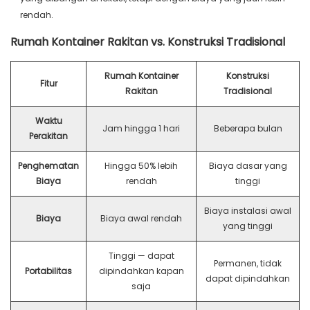
rendah.
Rumah Kontainer Rakitan vs. Konstruksi Tradisional
Rumah Kontainer
Konstruksi
Fitur
Rakitan
Tradisional
Waktu
Jam hingga 1 hari
Beberapa bulan
Perakitan
Penghematan
Hingga 50% lebih
Biaya dasar yang
Biaya
rendah
tinggi
Biaya instalasi awal
Biaya
Biaya awal rendah
yang tinggi
Tinggi — dapat
Permanen, tidak
Portabilitas
dipindahkan kapan
dapat dipindahkan
saja