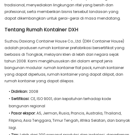
tradisional, menyediakan lingkungan ritel yang bersih dan
profesional, serta memberikan bisnis tersebut landasan yang
dapat dikembangkan untuk gerai-gerai di masa mendatang.
Tentang Rumah Kontainer DXH
Suzhou Daxiang Container House Co., Ltd. (DXH Container House)
adalah produsen rumah kontainer prefabrikasi bersertifikat yang
berbasis di Tiongkok, melayani klien di lebih dari negara sejak
tahun 2008. Kami mengkhususkan diri dalam empat jenis
bangunan modular: rumah kontainer flat pack, rumah kontainer
yang dapat diperluas, rumah kontainer yang dapat dilipat, dan
rumah kontainer yang dapat dilepas.
•
Didirikan:
2008
•
Sertifikasi:
CE, ISO 9001, dan kepatuhan terhadap kode
bangunan regional
•
Pasar ekspor:
AS, Jerman, Rusia, Prancis, Australia, Thailand,
Filipina, Asia Tenggara, Timur Tengah, Afrika Selatan, dan banyak
lagi.
•
Tim:
Lebih dari 200 personel produksi dan instalasi; departemen