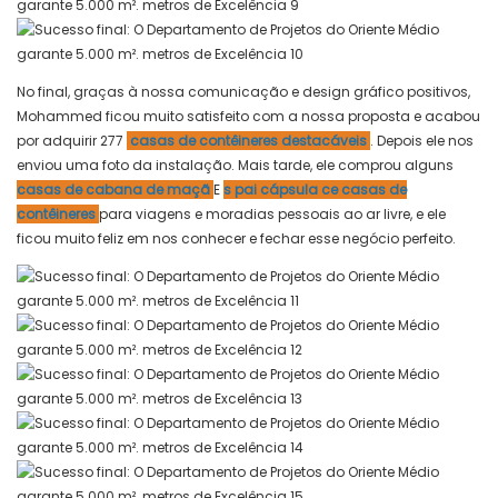
No final, graças à nossa comunicação e design gráfico positivos,
Mohammed ficou muito satisfeito com a nossa proposta e acabou
por adquirir 277
casas de contêineres destacáveis
. Depois ele nos
enviou uma foto da instalação. Mais tarde, ele comprou alguns
casas de cabana de maçã
E
s
pai
cápsula ce
casas de
contêineres
para viagens e moradias pessoais ao ar livre, e ele
ficou muito feliz em nos conhecer e fechar esse negócio perfeito.