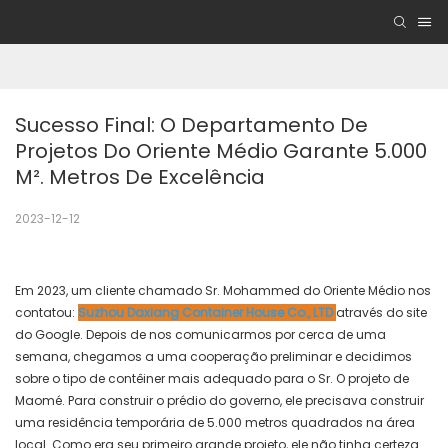
Sucesso Final: O Departamento De 
Projetos Do Oriente Médio Garante 5.000 
M². Metros De Excelência
2023-12-12
Em 2023, um cliente chamado Sr. Mohammed do Oriente Médio nos
contatou:
Suzhou Daxiang Container House Co., LTD
através do site
do Google. Depois de nos comunicarmos por cerca de uma
semana, chegamos a uma cooperação preliminar e decidimos
sobre o tipo de contêiner mais adequado para o Sr. O projeto de
Maomé. Para construir o prédio do governo, ele precisava construir
uma residência temporária de 5.000 metros quadrados na área
local. Como era seu primeiro grande projeto, ele não tinha certeza