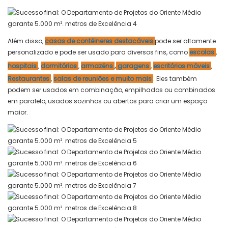
Além disso,
casas de contêineres destacáveis
pode ser altamente
personalizado e pode ser usado para diversos fins, como
escolas
,
,
hospitais
,
dormitórios
,
armazéns
garagens
,
escritórios móveis
,
Restaurantes
,
salas de reuniões e muito mais
. Eles também
podem ser usados ​​em combinação, empilhados ou combinados
em paralelo, usados ​​sozinhos ou abertos para criar um espaço
maior.