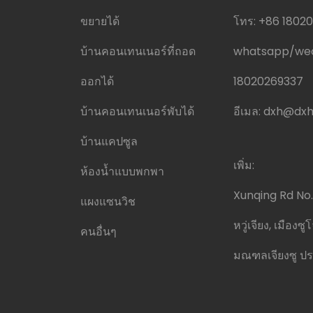
ขยายได้
โทร:
+86 1802
บ้านคอนเทนเนอร์ที่ถอด
whatsapp/w
ออกได้
18020269337
บ้านคอนเทนเนอร์พับได้
อีเมล:
dxh@dxh
บ้านแคปซูล
เพิ่ม:
ห้องน้ำแบบพกพา
Xunqing Rd No.
แผงแซนวิช
หวู่เจียง, เมืองซู
คนอื่นๆ
มณฑลเจียงซู ปร