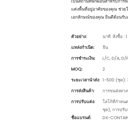
เป็นสถานที่พักผ่อนสำหรับการพ
แต่งพื้นที่อยู่อาศัยของคุณ ช่ว
เอกลักษณ์ของคุณ ยินดีต้อนรับ
ตัวอย่าง:
นาที. สั่งซื้อ : 
แหล่งกำเนิด:
จีน
การชำระเงิน:
L/C, D/A, D
MOQ:
2
ระยะเวลานำส่ง:
1-500 (ชุด): 
การส่งสินค้า:
การขนส่งทาง
การปรับแต่ง:
โลโก้ที่กำหนดเ
ชุด), การปรับแ
ชื่อแบรนด์:
DX-CONTAI