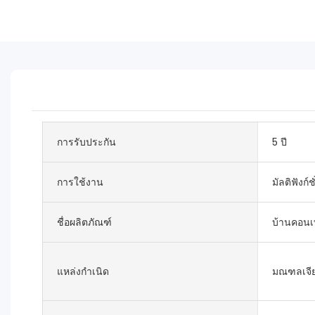
การรับประกัน
5 ปี
การใช้งาน
มัลติฟังก์ช
ชื่อผลิตภัณฑ์
บ้านคอนเ
แหล่งกำเนิด
มณฑลเจีย