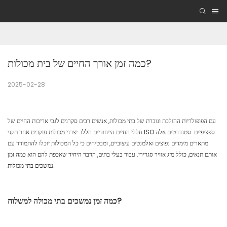
כמה זמן אורך החיים של בית מכולות?
2025-02-28
עם הפופולריות ההולכת וגוברת של בתי מכולות, אנשים רבים סקרנים לגבי אריכות החיים של
חללי החיים הייחודיים הללו. יצרני מכולות עוקבים אחר תקני ISO ספציפיים. סטנדרטים אלה
מתארים מימדים נפוצים ואלמנטים עיצוביים, ומבטיחים כי כל המכולות יוכלו להתמודד עם
אותם תנאים, כולל מזג אוויר סגרירי. עבור בעלי בתים, הדבר היחיד שאכפת להם הוא כמה זמן
נמשכים בתי מכולות.
כמה זמן נמשכים בתי מכולה למשלוח?