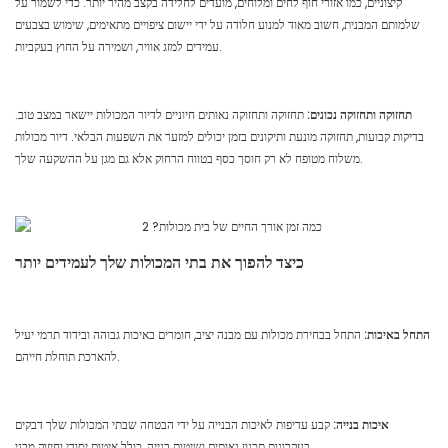
קיצוניים, כמו אזורי חוף לחים ומלוחים, מועדים לחלידה בקצב מהיר יותר. כדי לשמור על
שלמותם המבנית, חשוב מאוד למנוע חלודה על ידי יישום ציפויים מתאימים, שימוש בצבעים
עמידים למזג אוויר, ושמירה על החוץ בעקביות.
תחזוקה ותחזוקה נכונים:
תחזוקה ותחזוקה נאותים חיוניים לדיור המכולות יישאר במצב טוב.
בדיקות קבועות, תחזוקה מונעת ותיקונים בזמן יכולים למזער את השפעות הבלאי. דיור מכולות
משלוח מטופח לא רק חוסך כסף בטווח הרחוק אלא גם מגן על ההשקעה שלך.
כיצד להפוך את בתי המכולות שלך לעמידים יותר
התחל באיכות:
התחל בבחירת מכולות עם מבנה יציב, חומרים באיכות גבוהה ובידוד תרמי יעיל
להארכת תוחלת חייהם.
איכות בנייה:
קבע עדיפות לאיכות הבנייה על ידי הבטחה שבתי המכולות שלך דבקים
בעקרונות תכנון נאותים ושיטות בנייה, כולל איטום יסודי וחיזוק מבני.