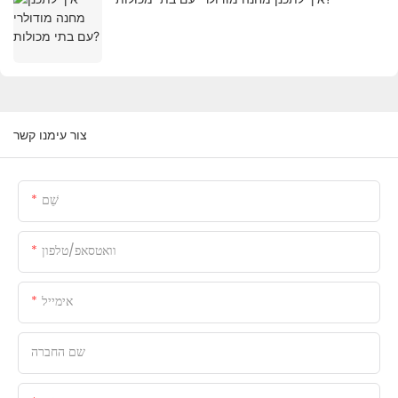
צור עימנו קשר
שֵׁם
וואטסאפ/טלפון
אימייל
שם החברה