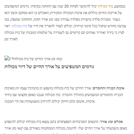
בממוצע,
בתי מכולות
יכול להימשך לפחות 20 שנה עם תחזוקה בסיסית. גורמים המשפיעים
על אריכות החיים כוללים את איכות המכולה המקורית, האקלים בו הוא ממוקם וכיצד הוא
נשמר. מסגרות פלדה מיוצרות מפלדה עמידה בפני מזג אוויר חזקה, ותחזוקה שוטפת, כמו
צביעה מחדש וטיפול בכל סימני קורוזיה, יכולים לעזור להאריך את חייו של
בית מכולות
. ראוי
לציין כי בידוד ואוורור נאותים הם קריטיים גם לשמירה על שלמותו המבנית של בית מכולות
לאורך זמן.
גורמים המשפיעים על אורך החיים של דיור מכולות
איכות הבנייה והחומרים:
אורך החיים של בית מכולות מושפע הן מהמיכל עצמו והן מאיכות
הבנייה והחומרים המשמשים בתהליך ההמרה. בתי מכולות שנבנו באופן מקצועי עם בידוד
איכותי, איטום ומים וחיזוק יכולים להרחיב משמעותית את חיי המבנה.
אקלים ומזג אוויר:
התנאים הסביבתיים הספציפיים בהם נמצא בית מכולות יכולים להשפיע
באופן משמעותי על אורך החיים שלו. לדוגמה, מכולות הממוקמות באזורים עם תנאי מזג אוויר