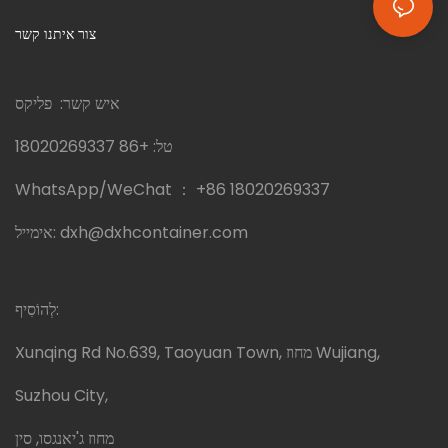
צור איתנו קשר
איש קשר: פליקס
טל:
+86 18020269337
WhatsApp/WeChat ：
+86 18020269337
dxh@dxhcontainer.com
אימייל:
לְהוֹסִיף:
Xunqing Rd No.639, Taoyuan Town, מחוז Wujiang,
Suzhou City,
מחוז ג'יאנגסו, סין