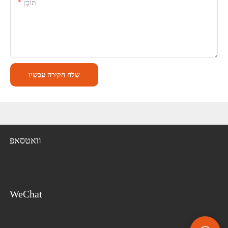
תוֹכֶן
שלח חקירה עכשיו
וואטסאפ
WeChat