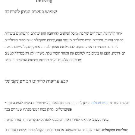
שימוש בעיצוב הניתן להרחבה
אחד היתרונות העיקריים של בתי מיכל הניתנים להרחבה הוא יכולתם להשתמש ביעילות
במרחב האנכי. עיצובים רבים משלבים מנגנוני הזזה, קירות מתקפלים או תוספות מודולריות
להרחבת תוכנית הרצפה. במקום להגביל את עצמך למרחב אופקי, שקול ליישם פריסה
רב-דרגית, לופט או ביניים כדי למקסם את האזור הזמין שלך. גישה זו לא רק מגדילה קטעים
מרובעים אלא גם יוצרת תחושת פתיחות ואפקטים חזותיים.
קבע עדיפות לריהוט רב -פונקציונלי
מקסום המרחב ב
בית מכולות
הניתן להרחבה מסתמך מאוד על שימוש ברהיטים להמרה ורב -
פונקציונליים. להלן כמה קטעי מפתח שעוזרים בכך:
אידיאלי לאירוח אורחים מבלי להזדקק להקדיש חדר נפרד למיטה.
מיטות ספה:
שולחנות מתקפלים:
נהדר לסעודה עם משפחה או חברים, ניתן לקפל אותם בקלות כאשר הם