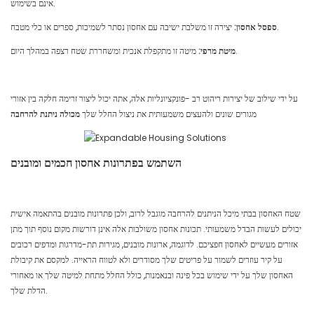
אינם בשימוש.
יצירה זו משלבת ישיבה עם אחסון נסתר לשמיכות, ספרים או כלי מטבח.
ספסל אחסון:
מיטה זו מתקפלת אנכית ומשחררת שטח רצפה במהלך היום.
מיטת מרפי:
על ידי שילוב של יצירות ריהוט רב -פונקציונליות אלה, אתה יכול ליצור זרימה חלקה בין אזורי
מגורים שונים ולהעצים משמעותית את ניצול החלל שלך
מכולה ניתנת להרחבה
השתמש בפתרונות אחסון חכמים ומובנים
שטח האחסון בבתי מיכל הניתנים להרחבה מוגבל לרוב, ולכן פתרונות מובנים בהתאמה אישית
יכולים לעשות הבדל משמעותי. תכונות אחסון משולבות אלה אינן דורשות מקום נוסף תוך מתן
אזורים מעשיים לאחסון חפציכם. לדוגמה, ארונות מובנים, מגירות תת-מדרגות ומדפים רכובים
על קיר עוזרים לשמור על פריטים שלך מסודרים ולא לטווח הראייה. למקסם את קיבולת
האחסון שלך על ידי שימוש בכל פינה ובנאמנות, כולל החלל מתחת למיטה שלך או מאחורי
הדלת שלך.