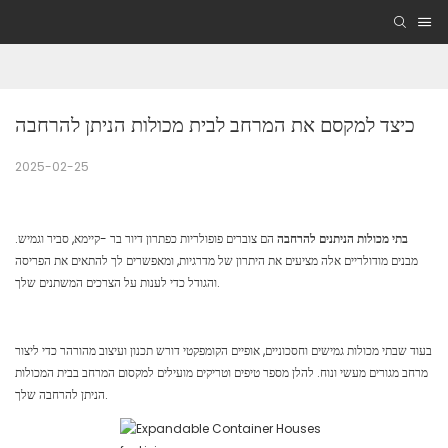
כיצד למקסם את המרחב לבית מכולות הניתן להרחבה
2025-02-25
בתי מכולות הניתנים להרחבה
הם צוברים פופולריות כפתרון דיור בר -קיימא, סביר וגמיש.
מבנים מודולריים אלה מציעים את היתרון של מדרגיות, ומאפשרים לך להתאים את הפריסה
והגודל כדי לענות על הצרכים המשתנים שלך.
בעוד שבתי מכולות גמישים וחסכוניים, אופיים הקומפקטי דורש תכנון ועיצוב מהורהר כדי ליצור
מרחב מגורים מעשי ונוח. להלן מספר טיפים וטריקים מועילים למקסום המרחב בבית המכולות
הניתן להרחבה שלך.