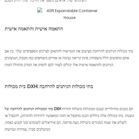
השימושי שלך אלא גם משפר את החיבור שלך לחיק הטבע.
התאמה אישית והתאמה אישית
בתי מכולות הניתנים להרחבה מציעים את הגמישות להתאים לצרכים הספציפיים שלך. בין אם
אתם מחפשים חלל משפחתי, פינת קריאה נעימה או אזורים משותפים כמו מטבח, העיצובים
הניתנים להתאמה אישית אלו יכולים לעזור לכם להפיק את המרב מהחלל הזמין.
בית מכולות DXH: בתי מכולות הניתנים להרחבה
הם מבנים מודולריים שנבנו ממכולות משלוח חוזרות
בתי המכולות הניתנים להרחבה של DXH
ונשנות. בתי מכולות אלה כוללים תכנון מתקפל או הזזה המאפשר ליחידות להתרחב, להכפיל או
לשלש את שטח המגורים ביעילות בעת פרוסה. הם אידיאליים לשימוש זמני וקבוע כאחד,
המשלבים סביר, עמידות וגמישות.