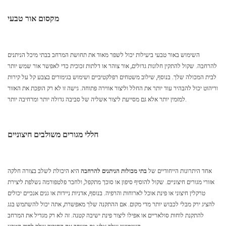
מקסום אור טבעי
השימוש באור טבעי ביעילות יכול לשפר מאוד את תחושת המרחב בבתי מיכל הניתנים
להרחבה. שקול להתקין חלונות גדולים, אור צוהר או דלתות זכוכית כדי לאפשר אור שמש יותר
לבית המכולה שלך. בנוסף, שילוב משטחים רפלקטיביים ושימוש בגימורים בצבע קל על קירות
וריהוט יכול להבהיר עוד יותר את החלל וליצור אווירה פתוחה. גישה זו לא רק הופכת את האזור
למזמין יותר אלא גם מסייעת ליצור אשליה של סביבה גדולה יותר ומרחיבה יותר.
חללי מגורים משולבים חיצוניים
אחד היתרונות הייחודיים של
בתי מכולות הניתנים להרחבה
היא היכולת לשלב בצורה חלקה
אזורי מגורים חיצוניים. שקול להוסיף סיפון או סוכך מתקפל, ולחבר פלטפורמה נשלפת ליצירת
טרקלין חיצוני או פינת אוכל לארוחות והרפיה. בנוסף, אדניות ניידות או גנים אנכיים יכולים
להציג ירק מבלי לכבוש יותר מדי מקום. אם ההתקנה שלך מאפשרת, אתה יכול להשתמש בגג
להתקנת לוחות סולאריים או אפילו ליצור פינת ישיבה קטנה. זה לא רק מגדיל את המרחב