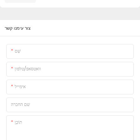
צור עימנו קשר
שֵׁם
וואטסאפ/טלפון
אימייל
שם החברה
תוֹכֶן