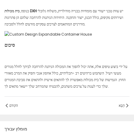
יש צוות טכני ייעודי עם מומחיות בבנייה מודולרית, משלוח גלובלי
בית מכולות DXH
בנוסף,
ושירותים מקיפים, כולל תכנון, ייצור והתקנה. היחידות הניתנות להרחבה שלהם הן פתרונות
מודרניים המותאמים לצרכים עסקיים מודעים לחלל ולסביבה.
סיכום
על ידי ביצוע טיפים אלה, אתה יכול להפוך את המכולה הניתנת להרחבה לביתך לחלל מגורים
מעשי ויעיל. השתמש ברהיטים רב -תכליתיים, כולל אחסון אנכי והפיק את המרב מאזורי
החוץ. הגמישות של בית מכולות מאפשרת לך להתאים אישית ולהתאים את סביבת המגורים
שלך כדי לענות על צרכים משתנים, להבטיח שהמרחב שלך יישאר מתאים לך.
הַבָּא
הקודם
מומלץ עבורך