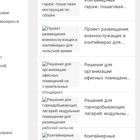
гараж: пошаговая
льные
инструкция по
сборке
еняющихся
Проект размещения
военнослужащих в
контейнерах для
польской армии
о
Решения для
тей,
организации
офисных помещений
на строительных
площадках:
временные офисы
Решения для
для строительных
горнодобывающих
площадок.
лагерей: модульные
помещения для
размещения рабочей
альное
силы на удаленных
Контейнерные
горнодобывающих