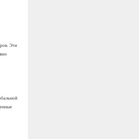
ров. Эти
ивно
обальной
менные