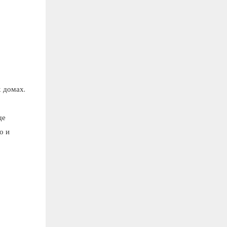
 домах.
ще
о и