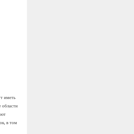
ут иметь
е области
ают
к, в том