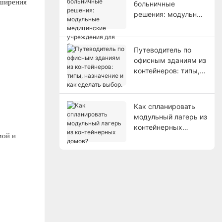
сширения
больничные
проектах.
решения: модульные
медицинские
учреждения для
быстрого
Путеводитель по
развертывания.
офисным зданиям из
контейнеров: типы,
назначение и как
сделать выбор.
Как спланировать
модульный лагерь из
контейнерных
мой и
домов?